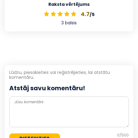
Raksta vērtējums
4.7
/5
3
balsis
Lūdzu, piesakieties vai reģistrējieties, lai atstātu
komentāru.
Atstāj savu komentāru!
0
/500