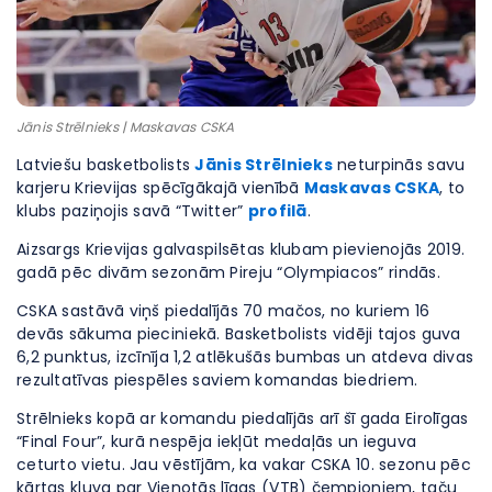
Jānis Strēlnieks | Maskavas CSKA
Latviešu basketbolists
Jānis Strēlnieks
neturpinās savu
karjeru Krievijas spēcīgākajā vienībā
Maskavas CSKA
, to
klubs paziņojis savā “Twitter”
profilā
.
Aizsargs Krievijas galvaspilsētas klubam pievienojās 2019.
gadā pēc divām sezonām Pireju “Olympiacos” rindās.
CSKA sastāvā viņš piedalījās 70 mačos, no kuriem 16
devās sākuma pieciniekā. Basketbolists vidēji tajos guva
6,2 punktus, izcīnīja 1,2 atlēkušās bumbas un atdeva divas
rezultatīvas piespēles saviem komandas biedriem.
Strēlnieks kopā ar komandu piedalījās arī šī gada Eirolīgas
“Final Four”, kurā nespēja iekļūt medaļās un ieguva
ceturto vietu. Jau vēstījām, ka vakar CSKA 10. sezonu pēc
kārtas kļuva par Vienotās līgas (VTB) čempioniem, taču