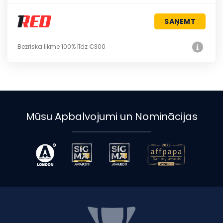
SAŅEMT
Bezriska likme 100% līdz €300
Mūsu Apbalvojumi un Nominācijas