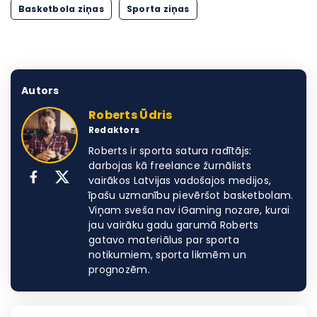
Basketbola ziņas
Sporta ziņas
Autors
Roberts Ūdris
Redaktors
Roberts ir sporta satura radītājs:
darbojas kā freelance žurnālists
vairākos Latvijas vadošajos medijos,
īpašu uzmanību pievēršot basketbolam.
Viņam sveša nav iGaming nozare, kurai
jau vairāku gadu garumā Roberts
gatavo materiālus par sporta
notikumiem, sporta likmēm un
prognozēm.