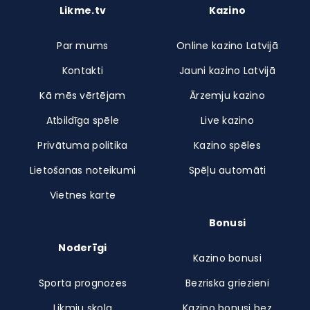
Likme.tv
Kazino
Par mums
Online kazino Latvijā
Kontakti
Jauni kazino Latvijā
Kā mēs vērtējam
Ārzemju kazino
Atbildīga spēle
Live kazino
Privātuma politika
Kazino spēles
Lietošanas noteikumi
Spēļu automāti
Vietnes karte
Bonusi
Noderīgi
Kazino bonusi
Sporta prognozes
Bezriska griezieni
Likmju skola
Kazino bonusi bez