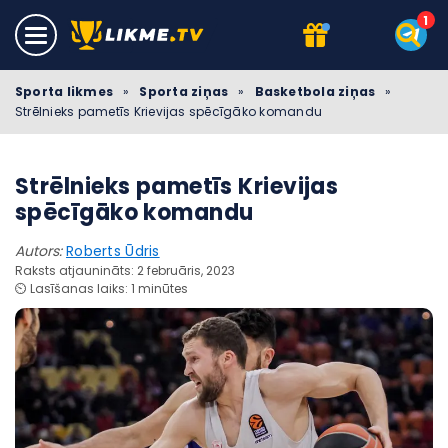
Sporta likmes
»
Sporta ziņas
»
Basketbola ziņas
»
Strēlnieks pametīs Krievijas spēcīgāko komandu
Strēlnieks pametīs Krievijas
spēcīgāko komandu
Autors:
Roberts Ūdris
Raksts atjaunināts: 2 februāris, 2023
⏲️ Lasīšanas laiks: 1 minūtes