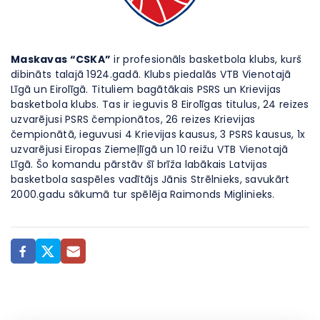
Maskavas “CSKA”
ir profesionāls basketbola klubs, kurš
dibināts talajā 1924.gadā. Klubs piedalās VTB Vienotajā
Līgā un Eirolīgā. Tituliem bagātākais PSRS un Krievijas
basketbola klubs. Tas ir ieguvis 8 Eirolīgas titulus, 24 reizes
uzvarējusi PSRS čempionātos, 26 reizes Krievijas
čempionātā, ieguvusi 4 Krievijas kausus, 3 PSRS kausus, 1x
uzvarējusi Eiropas Ziemeļlīgā un 10 reižu VTB Vienotajā
Līgā. Šo komandu pārstāv šī brīža labākais Latvijas
basketbola saspēles vadītājs Jānis Strēlnieks, savukārt
2000.gadu sākumā tur spēlēja Raimonds Miglinieks.