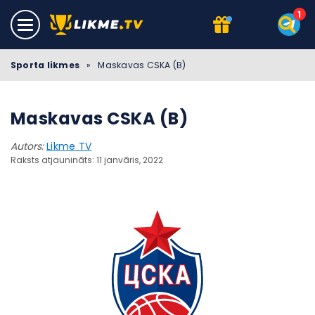
Sporta likmes
»
Maskavas CSKA (B)
Maskavas CSKA (B)
Autors:
Likme TV
Raksts atjaunināts: 11 janvāris, 2022