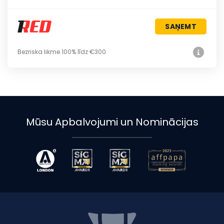
SAŅEMT
Bezriska likme 100% līdz €300
Mūsu Apbalvojumi un Nominācijas