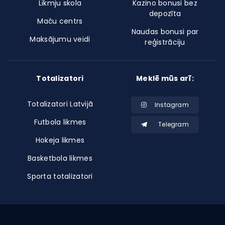
Likmju skola
Kazino bonusi bez
depozīta
Maču centrs
Naudas bonusi par
Maksājumu veidi
reģistrāciju
Totalizatori
Meklē mūs arī:
Totalizatori Latvijā
Instagram
Futbola likmes
Telegram
Hokeja likmes
Basketbola likmes
Sporta totalizatori