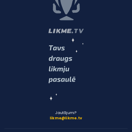
Jautājumi?
likme@likme.tv