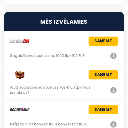
MĒS IZVĒLAMIES
SAŅEMT
Sagaidīšanas bonuss no 100% līdz 100 EUR
SAŅEMT
100% sagaidīšanas bonuss līdz €100 (pirmais
iemaksas)
SAŅEMT
Reģistrācijas bonuss: 100% bonuss līdz 100€