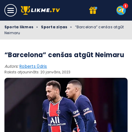
Sporta likmes
»
Sporta ziņas
»
“Barcelona” cenšas atgūt
Neimaru
“Barcelona” cenšas atgūt Neimaru
Autors:
Roberts Ūdris
Raksts atjaunināts: 20 janvāris, 2023