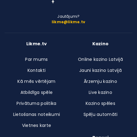
Jautājumi?
likme@likme.tv
Likme.tv
Kazino
Par mums
Online kazino Latvijā
Kontakti
Jauni kazino Latvijā
Kā mēs vērtējam
Ārzemju kazino
Atbildīga spēle
Live kazino
Privātuma politika
Kazino spēles
Lietošanas noteikumi
Spēļu automāti
Vietnes karte