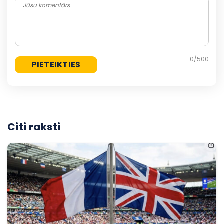
0
/500
Citi raksti