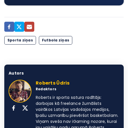
Sporta ziņas
Futbola ziņas
Autors
Roberts Ūdris
Redaktors
Roberts ir sporta satura radītājs:
darbojas kā freelance žurnālists
vairākos Latvijas vadošajos medijos,
īpašu uzmanību pievēršot basketbolam.
Viņam sveša nav iGaming nozare, kurai
jau vairāku gadu garumā Roberts