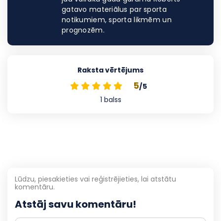
gatavo materiālus par sporta
notikumiem, sporta likmēm un
prognozēm.
Raksta vērtējums
5
/5
1
balss
Lūdzu, piesakieties vai reģistrējieties, lai atstātu
komentāru.
Atstāj savu komentāru!