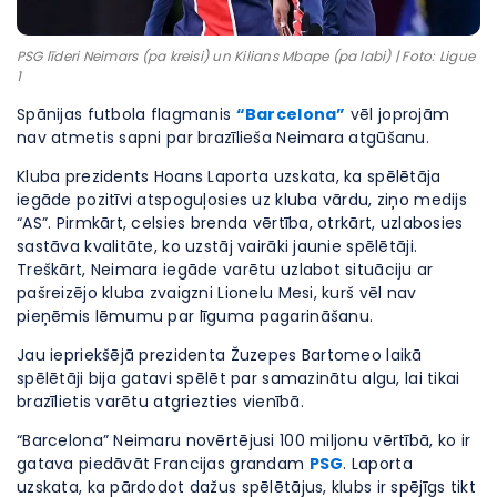
PSG līderi Neimars (pa kreisi) un Kilians Mbape (pa labi) | Foto: Ligue
1
Spānijas futbola flagmanis
“Barcelona”
vēl joprojām
nav atmetis sapni par brazīlieša Neimara atgūšanu.
Kluba prezidents Hoans Laporta uzskata, ka spēlētāja
iegāde pozitīvi atspoguļosies uz kluba vārdu, ziņo medijs
“AS”. Pirmkārt, celsies brenda vērtība, otrkārt, uzlabosies
sastāva kvalitāte, ko uzstāj vairāki jaunie spēlētāji.
Treškārt, Neimara iegāde varētu uzlabot situāciju ar
pašreizējo kluba zvaigzni Lionelu Mesi, kurš vēl nav
pieņēmis lēmumu par līguma pagarināšanu.
Jau iepriekšējā prezidenta Žuzepes Bartomeo laikā
spēlētāji bija gatavi spēlēt par samazinātu algu, lai tikai
brazīlietis varētu atgriezties vienībā.
“Barcelona” Neimaru novērtējusi 100 miljonu vērtībā, ko ir
gatava piedāvāt Francijas grandam
PSG
. Laporta
uzskata, ka pārdodot dažus spēlētājus, klubs ir spējīgs tikt