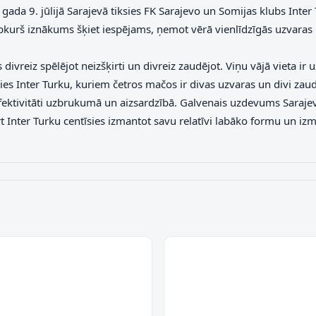
. gada 9. jūlijā Sarajevā tiksies FK Sarajevo un Somijas klubs In
jebkurš iznākums šķiet iespējams, ņemot vērā vienlīdzīgās uzvaras
ivreiz spēlējot neizšķirti un divreiz zaudējot. Viņu vājā vieta ir u
tāsies Inter Turku, kuriem četros mačos ir divas uzvaras un divi za
gu efektivitāti uzbrukumā un aizsardzībā. Galvenais uzdevums Saraj
t Inter Turku centīsies izmantot savu relatīvi labāko formu un izma