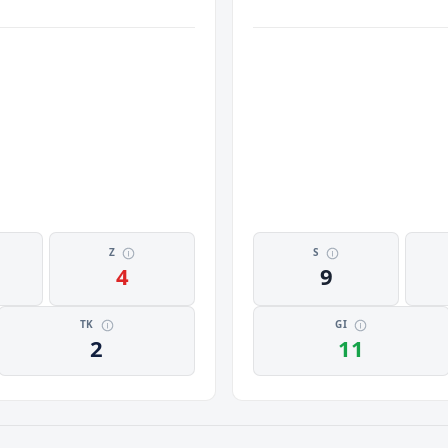
Z
S
4
9
TK
GI
2
11