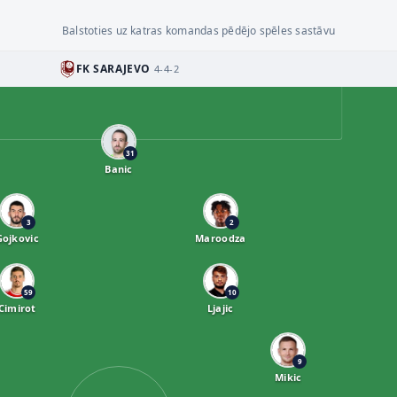
Balstoties uz katras komandas pēdējo spēles sastāvu
FK SARAJEVO
4-4-2
31
Banic
3
2
Gojkovic
Maroodza
59
10
Cimirot
Ljajic
9
Mikic