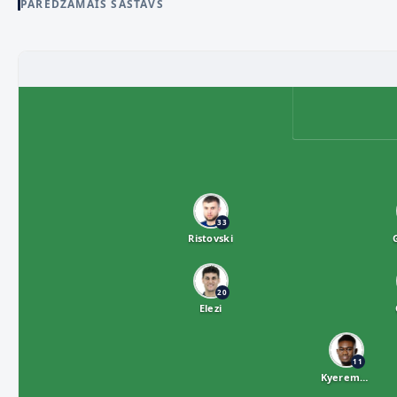
PAREDZAMAIS SASTĀVS
33
Ristovski
20
Elezi
11
Kyeremeh