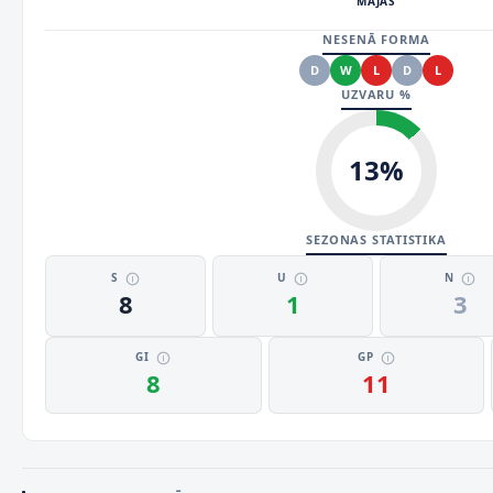
MĀJAS
NESENĀ FORMA
D
W
L
D
L
UZVARU %
13
%
SEZONAS STATISTIKA
S
U
N
8
1
3
GI
GP
8
11