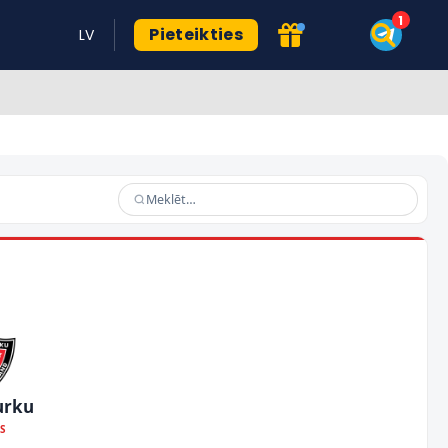
Pieteikties
LV
urku
OS