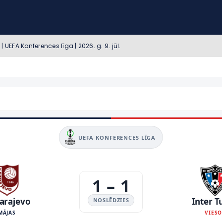
| UEFA Konferences līga | 2026. g. 9. jūl.
UEFA KONFERENCES LĪGA
1
–
1
Sarajevo
Inter T
NOSLĒDZIES
MĀJAS
VIES