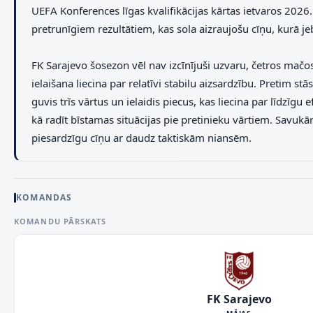
UEFA Konferences līgas kvalifikācijas kārtas ietvaros 2026
pretrunīgiem rezultātiem, kas sola aizraujošu cīņu, kurā 
FK Sarajevo šosezon vēl nav izcīnījuši uzvaru, četros mačos d
ielaišana liecina par relatīvi stabilu aizsardzību. Pretim s
guvis trīs vārtus un ielaidis piecus, kas liecina par līdzī
kā radīt bīstamas situācijas pie pretinieku vārtiem. Savukār
piesardzīgu cīņu ar daudz taktiskām niansēm.
KOMANDAS
KOMANDU PĀRSKATS
FK Sarajevo