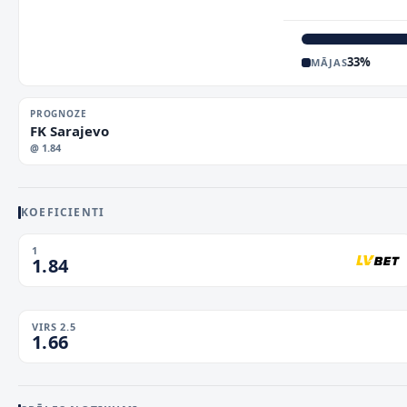
33
%
MĀJAS
PROGNOZE
FK Sarajevo
@
1.84
KOEFICIENTI
1
1.84
VIRS 2.5
1.66