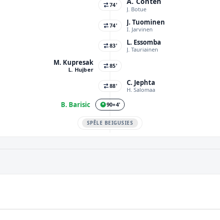
A. Conteh
74'
J. Botue
J. Tuominen
74'
I. Jarvinen
L. Essomba
83'
J. Tauriainen
M. Kupresak
85'
L. Hujber
C. Jephta
88'
H. Salomaa
B. Barisic
90+4'
SPĒLE BEIGUSIES