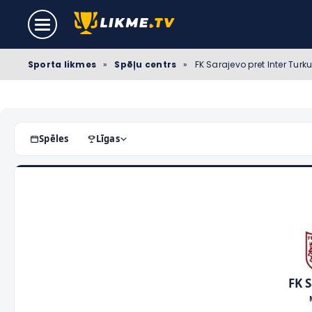
Sporta likmes
»
Spēļu centrs
»
FK Sarajevo pret Inter Turku 
Spēles
Līgas
FK 