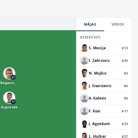
MĀJAS
VIESOS
REZERVISTI
S. Musija
#
13
I. Zahirovic
#
45
N. Mujkic
#
4
22
Beganovic
J. Ivanisevic
#
6
A. Galesic
#
8
77
Kupresak
F. Kosi
#
17
J. Agyekum
#
23
L. Hujber
#
27