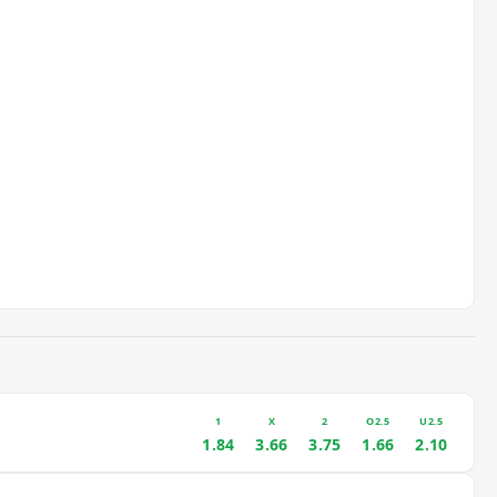
1
X
2
O2.5
U2.5
1.84
3.66
3.75
1.66
2.10