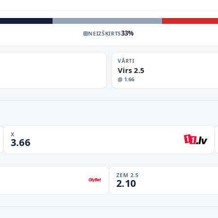
33
%
NEIZŠĶIRTS
VĀRTI
Virs 2.5
@
1.66
X
3.66
ZEM 2.5
2.10