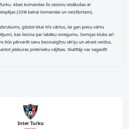
ter Turku. Abas komandas šo sezonu iesākušas ar
 iespējas (33% katrai komandai un neizšķirtam).
zbrukums, gūstot tikai trīs vārtus, lai gan piecu vārtu
udējumi, kas liecina par labāku sniegumu. Somijas klubs arī
evo būs pārvarēt savu bezzvaigžņu sēriju un atrast veidus,
ntot jebkuras pretinieku vājības. Skatītāji var sagaidīt
Inter Turku