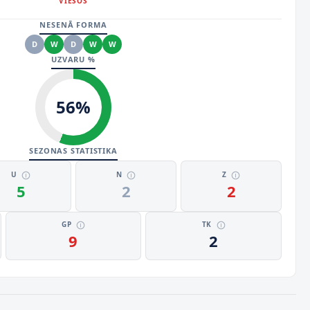
VIESOS
NESENĀ FORMA
D
W
D
W
W
UZVARU %
56
%
SEZONAS STATISTIKA
U
N
Z
5
2
2
GP
TK
9
2