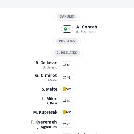
SĀKUMS
A. Conteh
8'
(L. Essomba)
PUSLAIKS
2. PUSLAIKS
R. Gojkovic
46'
B. Barisic
G. Cimirot
46'
S. Meite
S. Meite
52'
L. Mikic
60'
F. Kosi
M. Kupresak
63'
F. Kyeremeh
73'
J. Agyekum