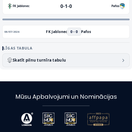
-
-
0
1
0
FK Jablonec
Pafos
FK Jablonec
0 - 0
Pafos
08/07/2026
LĪGAS TABULA
Skatīt pilnu turnīra tabulu
Mūsu Apbalvojumi un Nominācijas