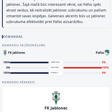
Jablonec. Šajā mačā būs interesanti vērot, vai Pafos spēs
atrast veidus, kā neitralizēt Jablonec uzbrukumu un pašiem
izmantot savas iespējas. Galvenais akcents būs uz Jablonec
uzbrukuma efektivitāti pret Pafos aizsardzību.
KOMANDAS
KOMANDU SALĪDZINĀJUMS
FK Jablonec
Pafos
100
%
0
%
UZBRUKUMS
0
%
100
%
AIZSARDZĪBA
100
%
0
%
FORMA
KOMANDU PĀRSKATS
FK Jablonec