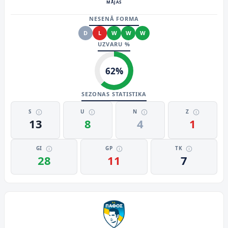
MĀJAS
NESENĀ FORMA
D
L
W
W
W
UZVARU %
62
%
SEZONAS STATISTIKA
S
U
N
Z
13
8
4
1
GI
GP
TK
28
11
7