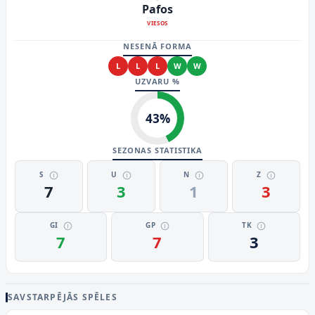
Pafos
VIESOS
NESENĀ FORMA
L
L
L
W
W
UZVARU %
43
%
SEZONAS STATISTIKA
S
U
N
Z
7
3
1
3
GI
GP
TK
7
7
3
SAVSTARPĒJĀS SPĒLES