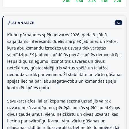
2.80
3.60
2.25
1.60
2.20
AI ANALĪZE
AI
Klubu pārbaudes spēļu ietvaros 2026. gada 8. jūlijā
sagaidāms interesants duelis starp FK Jablonec un Pafos,
kurā abu komandu izredzes uz uzvaru tiek vērtētas
vienlīdzīgi. FK Jablonec pēdējās piecās spēlēs demonstrējis
iespaidīgu sniegumu, izcīnot trīs uzvaras un divus
neizšķirtus, gūstot vidēji trīs vārtus spēlē un ielaižot
nedaudz vairāk par vieniem. Šī stabilitāte un vārtu gūšanas
spējas liecina par labu sagatavotību un komandas spēju
kontrolēt spēles gaitu.
Savukārt Pafos, lai arī kopumā sezonā uzrādījis vairāk
uzvaru nekā zaudējumu, pēdējās piecās spēlēs piedzīvojis
divus zaudējumus, vienu neizšķirtu un divas uzvaras, kas
liecina par svārstīgu formu. Viņu vārtu gūšanas un
ielaišanas rādītāji ir līdzsvarotāki, bet ne tik dominējoši kā