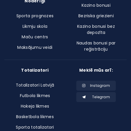
Noderīgi
Kazino bonusi
Sporta prognozes
Bezriska griezieni
Likmju skola
Kazino bonusi bez
depozīta
Maču centrs
Naudas bonusi par
Maksājumu veidi
reģistrāciju
Totalizatori
Meklē mūs arī:
Totalizatori Latvijā
Instagram
Futbola likmes
Telegram
Hokeja likmes
Basketbola likmes
Sporta totalizatori