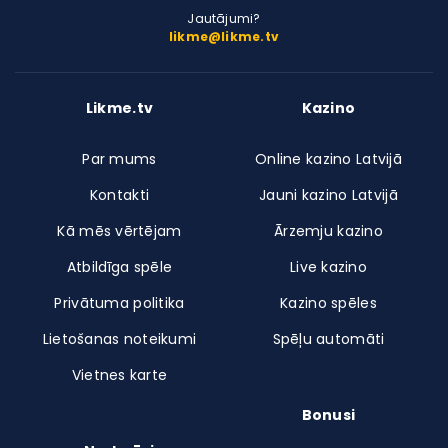
Jautājumi?
likme@likme.tv
Likme.tv
Kazino
Par mums
Online kazino Latvijā
Kontakti
Jauni kazino Latvijā
Kā mēs vērtējam
Ārzemju kazino
Atbildīga spēle
Live kazino
Privātuma politika
Kazino spēles
Lietošanas noteikumi
Spēļu automāti
Vietnes karte
Bonusi