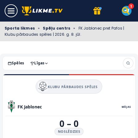
Sporta likmes
»
Spēļu centrs
»
FK Jablonec pret Pafos |
Klubu pārbaudes spēles | 2026. g. 8. jūl.
Spēles
Līgas
KLUBU PĀRBAUDES SPĒLES
FK Jablonec
MĀJAS
0
–
0
NOSLĒDZIES