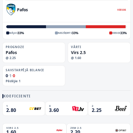
Pafos
VIESOS
33
%
33
%
33
%
MĀJAS
NEIZŠĶIRTS
VIESOS
PROGNOZE
VĀRTI
Pafos
Virs 2.5
@
2.25
@
1.60
SAVSTARPĒJĀ BILANCE
0
·
1
·
0
Pēdējie
1
KOEFICIENTI
1
X
2
2.80
3.60
2.25
VIRS 2.5
ZEM 2.5
1.60
2.20