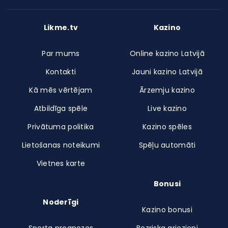
Likme.tv
Kazino
Par mums
Online kazino Latvijā
Kontakti
Jauni kazino Latvijā
Kā mēs vērtējam
Ārzemju kazino
Atbildīga spēle
Live kazino
Privātuma politika
Kazino spēles
Lietošanas noteikumi
Spēļu automāti
Vietnes karte
Bonusi
Noderīgi
Kazino bonusi