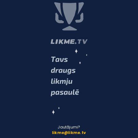
Jautājumi?
likme@likme.tv