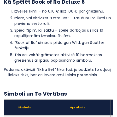
Kā Spēlēt Book of Ra Deluxe 6
Izvēlies likmi – no 0.10 € līdz 100 € par griezienu.
Izlem, vai aktivizēt “Extra Bet” – tas dubulto likmi un
pievieno sesto rulli.
Spied “Spin”, lai sāktu – spēle darbojas uz līdz 10
regulējamām izmaksu līnijām.
“Book of Ra” simbols pilda gan Wild, gan Scatter
funkciju.
Trīs vai vairāk grāmatas aktivizē 10 bezmaksas
griezienus ar īpašu paplašināmo simbolu.
Padoms: aktivizē “Extra Bet” tikai tad, ja budžets to atļauj
— lielāks risks, bet arī ievērojami lielāks potenciāls.
Simboli un To Vērtības
Simbols
Apraksts
Izm