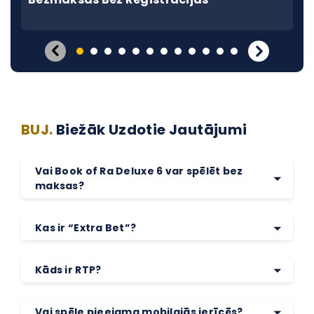
BUJ.
Biežāk Uzdotie Jautājumi
Vai Book of Ra Deluxe 6 var spēlēt bez
maksas?
Kas ir “Extra Bet”?
Kāds ir RTP?
Vai spēle pieejama mobilajās ierīcēs?