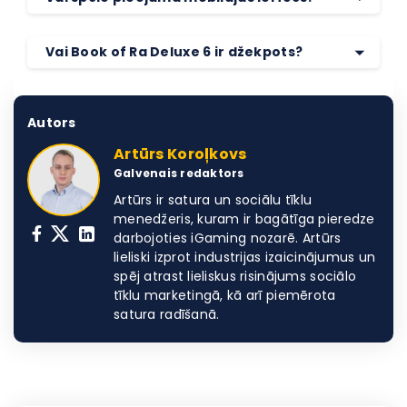
Vai Book of Ra Deluxe 6 ir džekpots?
Autors
Artūrs Koroļkovs
Galvenais redaktors
Artūrs ir satura un sociālu tīklu
menedžeris, kuram ir bagātīga pieredze
darbojoties iGaming nozarē. Artūrs
lieliski izprot industrijas izaicinājumus un
spēj atrast lieliskus risinājums sociālo
tīklu marketingā, kā arī piemērota
satura radīšanā.