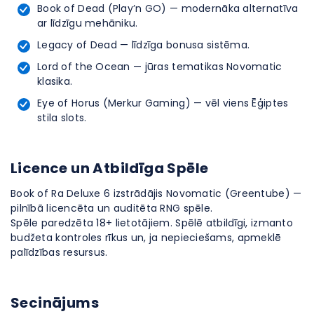
Book of Dead (Play’n GO) — modernāka alternatīva
ar līdzīgu mehāniku.
Legacy of Dead — līdzīga bonusa sistēma.
Lord of the Ocean — jūras tematikas Novomatic
klasika.
Eye of Horus (Merkur Gaming) — vēl viens Ēģiptes
stila slots.
Licence un Atbildīga Spēle
Book of Ra Deluxe 6 izstrādājis Novomatic (Greentube) —
pilnībā licencēta un auditēta RNG spēle.
Spēle paredzēta 18+ lietotājiem. Spēlē atbildīgi, izmanto
budžeta kontroles rīkus un, ja nepieciešams, apmeklē
palīdzības resursus.
Secinājums