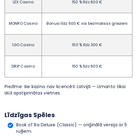
LEX Casino
150 % līdz 600 €
MONRO Casino
Bonusi līdz 600 € vai bezmaksas griezieni
1GO Casino
150 % līdz 300 €
DRIP Casino
150 % līdz 600 €
Piezīme: šie kazino nav licencēti Latvijā — izmanto tikai
IAUI apstiprinātas vietnes.
Līdzīgas Spēles
Book of Ra Deluxe (Classic) — oriģinālā versija ar 5
ruļļiem.