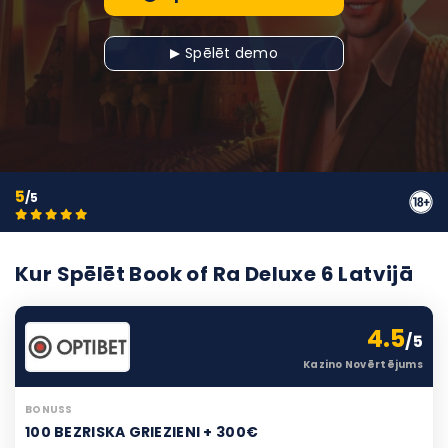
Spēlēt demo
5
/5
Kur Spēlēt Book of Ra Deluxe 6 Latvijā
4.5
/5
Kazino Novērtējums
BONUSS
100 BEZRISKA GRIEZIENI + 300€