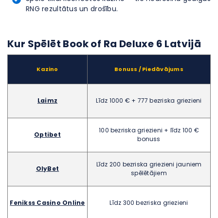
RNG rezultātus un drošību.
Kur Spēlēt Book of Ra Deluxe 6 Latvijā
Kazino
Bonuss / Piedāvājums
Laimz
Līdz 1000 € + 777 bezriska griezieni
100 bezriska griezieni + līdz 100 €
Optibet
bonuss
Līdz 200 bezriska griezieni jauniem
OlyBet
spēlētājiem
Fenikss Casino Online
Līdz 300 bezriska griezieni