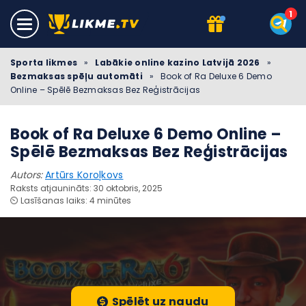
Sporta likmes
»
Labākie online kazino Latvijā 2026
»
Bezmaksas spēļu automāti
»
Book of Ra Deluxe 6 Demo
Online – Spēlē Bezmaksas Bez Reģistrācijas
Book of Ra Deluxe 6 Demo Online –
Spēlē Bezmaksas Bez Reģistrācijas
Autors:
Artūrs Koroļkovs
Raksts atjaunināts: 30 oktobris, 2025
⏲️ Lasīšanas laiks: 4 minūtes
Spēlēt uz naudu