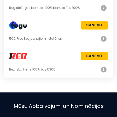
Reģistrācijas bonuss: 100% bonuss līdz 100€
SAŅEMT
50€ Free Bet jaunajiem lietotājiem
SAŅEMT
Bezriska likme 100% līdz €300
Mūsu Apbalvojumi un Nominācijas