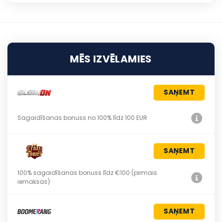
MĒS IZVĒLAMIES
SAŅEMT
Sagaidīšanas bonuss no 100% līdz 100 EUR
SAŅEMT
100% sagaidīšanas bonuss līdz €100 (pirmais
iemaksas)
SAŅEMT