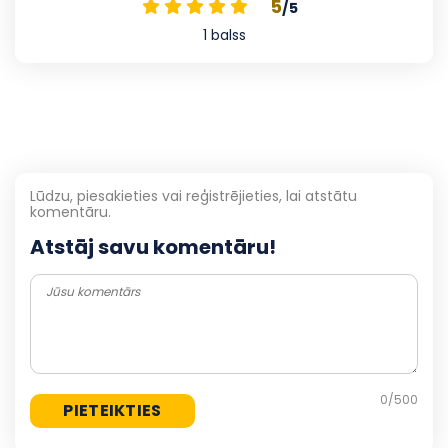
5
/5
1
balss
Lūdzu, piesakieties vai reģistrējieties, lai atstātu
komentāru.
Atstāj savu komentāru!
0
/500