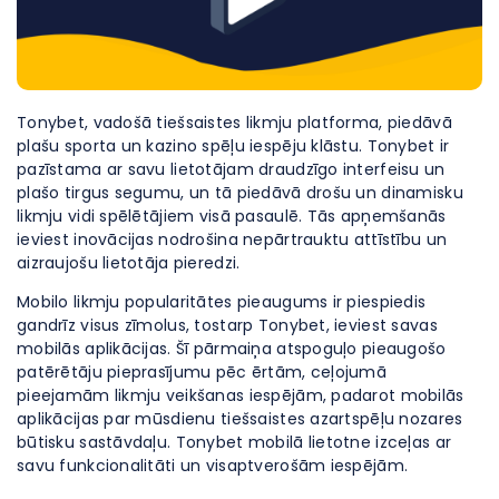
Tonybet, vadošā tiešsaistes likmju platforma, piedāvā
plašu sporta un kazino spēļu iespēju klāstu. Tonybet ir
pazīstama ar savu lietotājam draudzīgo interfeisu un
plašo tirgus segumu, un tā piedāvā drošu un dinamisku
likmju vidi spēlētājiem visā pasaulē. Tās apņemšanās
ieviest inovācijas nodrošina nepārtrauktu attīstību un
aizraujošu lietotāja pieredzi.
Mobilo likmju popularitātes pieaugums ir piespiedis
gandrīz visus zīmolus, tostarp Tonybet, ieviest savas
mobilās aplikācijas. Šī pārmaiņa atspoguļo pieaugošo
patērētāju pieprasījumu pēc ērtām, ceļojumā
pieejamām likmju veikšanas iespējām, padarot mobilās
aplikācijas par mūsdienu tiešsaistes azartspēļu nozares
būtisku sastāvdaļu. Tonybet mobilā lietotne izceļas ar
savu funkcionalitāti un visaptverošām iespējām.