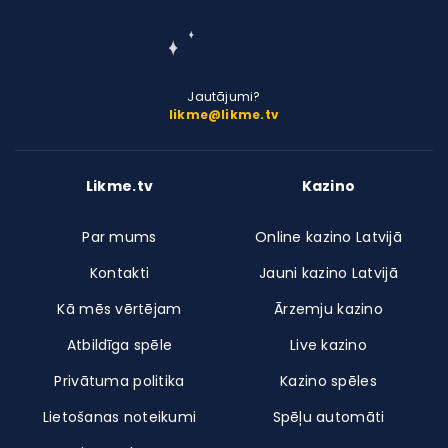
Jautājumi?
likme@likme.tv
Likme.tv
Kazino
Par mums
Online kazino Latvijā
Kontakti
Jauni kazino Latvijā
Kā mēs vērtējam
Ārzemju kazino
Atbildīga spēle
Live kazino
Privātuma politika
Kazino spēles
Lietošanas noteikumi
Spēļu automāti