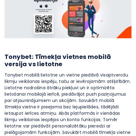
Tonybet: Tīmekļa vietnes mobilā
versija vs lietotne
Tonybet mobilā lietotne un vietne piedāvā visaptverošu
likmju veikšanas iespēju, taču ar ievērojamām atšķirībām.
Lietotne nodrošina ātrāku piekļuvi un ir optimizēta
lietošanai mobilajā ierīcē, piedāvājot push paziņojumus
par atjauninājumiem un akcijām. Savukārt mobilā
tīmekļa vietne ir pieejama bez lejupielādes, tādējādi
ietaupot ierīces atmiņu. Abās platformās ir vienādas
likmju veikšanas iespējas un konta funkcijas. Tomēr
lietotne var piedāvāt personalizētāku pieredzi ar
pielāgojamām funkcijām. Savukārt mobilā tīmekļa vietne