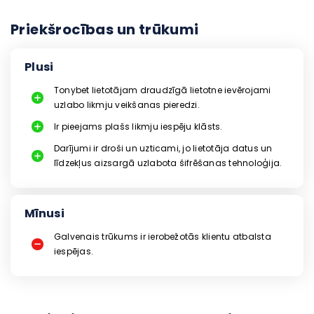
Priekšrocības un trūkumi
Plusi
Tonybet lietotājam draudzīgā lietotne ievērojami
uzlabo likmju veikšanas pieredzi.
Ir pieejams plašs likmju iespēju klāsts.
Darījumi ir droši un uzticami, jo lietotāja datus un
līdzekļus aizsargā uzlabota šifrēšanas tehnoloģija.
Mīnusi
Galvenais trūkums ir ierobežotās klientu atbalsta
iespējas.