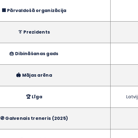
🏢 Pārvaldošā organizācija
👔 Prezidents
🎂 Dibināšanas gads
🏟️ Mājas arēna
🏆 Līga
Latvi
🧭 Galvenais treneris (2025)