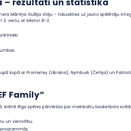
– rezultāti un statistika
ra Mārtiņa Gulbja vīziju – fokusēties uz jauno spēlētāju integr
2. vietu, ar bilanci 8–2.
unktnieki.
 bumbas.
upā kopā ar Prometey (Ukraina), Nymburk (Čehija) un Patrioti 
EF Family”
ijā. Arēnā Rīga spēles pārvēršas par melnbaltu basketbola svētk
ru un vienotību.
ņu programmās.