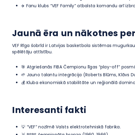
✈️ Fanu klubs “VEF Family” atbalsta komandu arī izbr
Jaunā ēra un nākotnes pe
VEF Rīga šobrīd ir Latvijas basketbola sistēmas mugurkau
spēlētāju attīstību.
🎯 Atgriešanās FIBA Čempionu līgas “play-off” posm
🌱 Jauno talantu integrācija (Roberts Blūms, Klāvs D
💰 Kluba ekonomiskā stabilitāte un reģionālā domin
Interesanti fakti
💡 “VEF” nozīmē Valsts elektrotehniskā fabrika.
🥉 PSRS čempionāta bronza (1960, 1966).