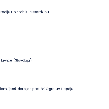
āciju un stabilu aizsardzību.
Levice (Slovākija).
iem, īpaši derbijos pret BK Ogre un Liepāju.