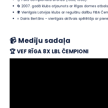
🔄 2007. gadā klubs atjaunots ar Rīgas domes atbals
🌍 Vienīgais Latvijas klubs ar regulāru dalību FIBA Če
⭐ Dairis Bertāns – vienīgais aktīvais spēlētājs ar piere
📹 Mediju sadaļa
🏆 VEF RĪGA 8X LBL ČEMPIONI