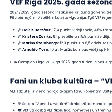
VEF Rīga 2025. gada sezona 
2024/2025. gada sezona ir sākusies ar jaunā galvenā trene
Pēc pirmajām 10 spēlēm Latvijas–Igaunijas līgā VEF ieņem 
🏀
Dairis Bertāns:
17,4 punkti vidēji spēlē, 48% trīsp
🏀
Kristers Zoriks:
6,1 piespēle un 15,8 punkti vidēji.
🏀
Mariss Šteinbergs:
12,3 punkti un 6,5 atlēkušās
🏀
Arnaldo Toro:
10 atlēkušās bumbas vidēji spēlē.
FIBA Čempionu līgā VEF Rīga 2025. gada rudenī cīnās A gr
Fani un kluba kultūra – “V
VEF līdzjutēji ir viena no lojālākajām fanu kopienām Balt
💬 Sauklis “Vienoti uzvarām!” simbolizē komandas ga
🎓 Aktīva dalība VEF Skolu līgā, nometnēs un treni