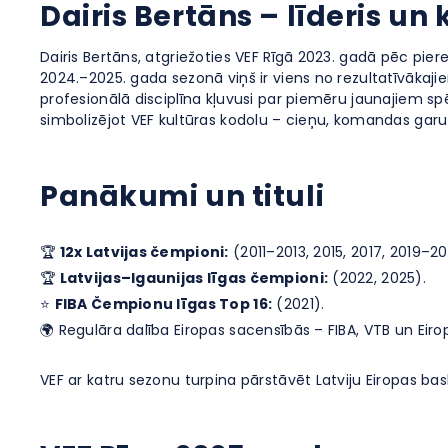
Dairis Bertāns – līderis un 
Dairis Bertāns, atgriežoties VEF Rīgā 2023. gadā pēc pie
2024.–2025. gada sezonā viņš ir viens no rezultatīvākajie
profesionālā disciplīna kļuvusi par piemēru jaunajiem s
simbolizējot VEF kultūras kodolu – cieņu, komandas garu
Panākumi un tituli
🏆
12x Latvijas čempioni:
(2011–2013, 2015, 2017, 2019–20
🏆
Latvijas–Igaunijas līgas čempioni:
(2022, 2025).
⭐
FIBA Čempionu līgas Top 16:
(2021).
🌍 Regulāra dalība Eiropas sacensībās – FIBA, VTB un Eiro
VEF ar katru sezonu turpina pārstāvēt Latviju Eiropas ba