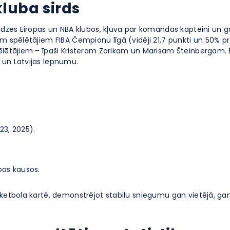
kluba sirds
redzes Eiropas un NBA klubos, kļuva par komandas kapteini un g
m spēlētājiem FIBA Čempionu līgā (vidēji 21,7 punkti un 50% pr
pēlētājiem – īpaši Kristeram Zorikam un Marisam Šteinbergam. 
 un Latvijas lepnumu.
23, 2025).
pas kausos.
sketbola kartē, demonstrējot stabilu sniegumu gan vietējā, gan