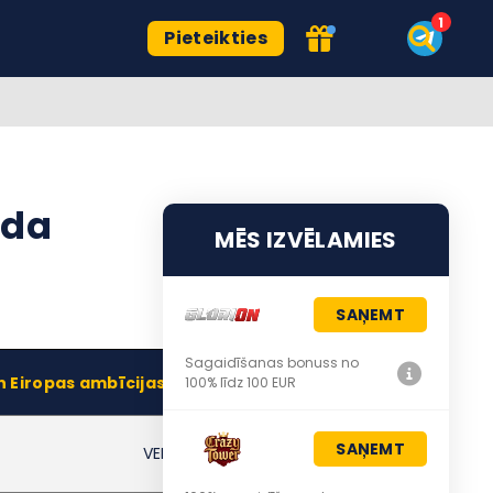
Pieteikties
nda
MĒS IZVĒLAMIES
SAŅEMT
Sagaidīšanas bonuss no
n Eiropas ambīcijas
100% līdz 100 EUR
SAŅEMT
VEF Rīga