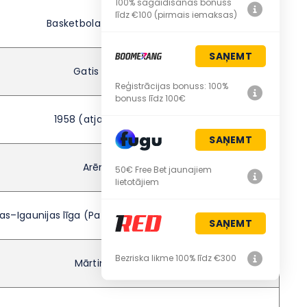
100% sagaidīšanas bonuss
līdz €100 (pirmais iemaksas)
Basketbola klubs VEF Rīga
SAŅEMT
Gatis Jahovičs
Reģistrācijas bonuss: 100%
bonuss līdz 100€
1958 (atjaunots 2007)
SAŅEMT
Arēna Rīga
50€ Free Bet jaunajiem
lietotājiem
jas–Igaunijas līga (Pafbet LBL), FIBA Čempionu līga
SAŅEMT
Bezriska likme 100% līdz €300
Mārtiņš Gulbis