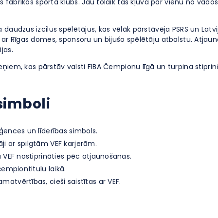
kās fabrikas sporta klubs. Jau tolaik tas kļuva par vienu no v
daudzus izcilus spēlētājus, kas vēlāk pārstāvēja PSRS un Latvij
ar Rīgas domes, sponsoru un bijušo spēlētāju atbalstu. Atjaunot
jas.
iem, kas pārstāv valsti FIBA Čempionu līgā un turpina stiprinā
simboli
ģences un līderības simbols.
āji ar spilgtām VEF karjerām.
ja VEF nostiprināties pēc atjaunošanas.
čempiontitulu laikā.
amatvērtības, cieši saistītas ar VEF.