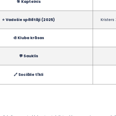
🎯 Kapteinis
⭐ Vadošie spēlētāji (2025)
Kristers
🎨 Kluba krāsas
💬 Sauklis
🔗 Sociālie tīkli