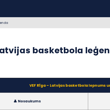
eģenda
Latvijas basketbola leģe
VEF Rīga – Latvijas basketbola lepnums u
👤 Nosaukums