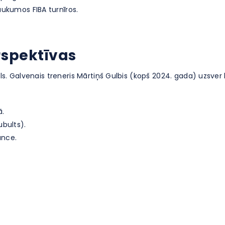
aukumos FIBA turnīros.
rspektīvas
ls. Galvenais treneris Mārtiņš Gulbis (kopš 2024. gada) uzsver
ā.
ubults).
ance.