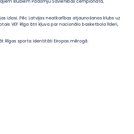
adošajiem klubiem Padomju Savienības čempionātā,
as izlasi. Pēc Latvijas neatkarības atjaunošanas klubs uz
ais VEF Rīga ātri kļuva par nacionālo basketbola līderi,
t Rīgas sporta identitāti Eiropas mērogā.