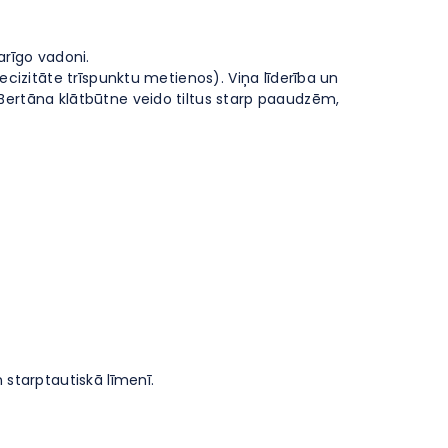
arīgo vadoni.
ecizitāte trīspunktu metienos). Viņa līderība un
Bertāna klātbūtne veido tiltus starp paaudzēm,
 starptautiskā līmenī.