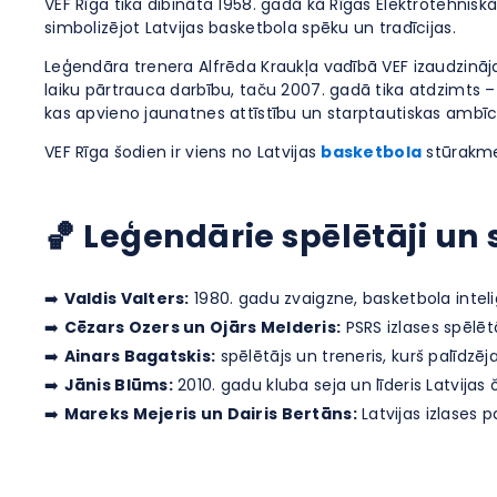
VEF Rīga tika dibināta 1958. gadā kā Rīgas Elektrotehnis
simbolizējot Latvijas basketbola spēku un tradīcijas.
Leģendāra trenera Alfrēda Kraukļa vadībā VEF izaudzināja 
laiku pārtrauca darbību, taču 2007. gadā tika atdzimts – 
kas apvieno jaunatnes attīstību un starptautiskas ambīci
VEF Rīga šodien ir viens no Latvijas
basketbola
stūrakmeņ
🏀 Leģendārie spēlētāji un 
➡️
Valdis Valters:
1980. gadu zvaigzne, basketbola inteli
➡️
Cēzars Ozers un Ojārs Melderis:
PSRS izlases spēlēt
➡️
Ainars Bagatskis:
spēlētājs un treneris, kurš palīdzē
➡️
Jānis Blūms:
2010. gadu kluba seja un līderis Latvijas 
➡️
Mareks Mejeris un Dairis Bertāns:
Latvijas izlases p