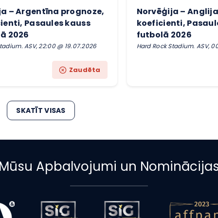
ja – Argentīna prognoze,
Norvēģija – Anglij
ienti, Pasaules kauss
koeficienti, Pasau
lā 2026
futbolā 2026
Stadium. ASV, 22:00 @ 19.07.2026
Hard Rock Stadium. ASV, 0
Zaudēta
SKATĪT VISAS
Mūsu Apbalvojumi un Nominācija