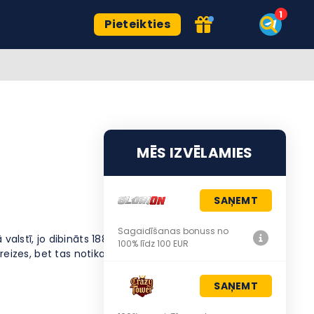
Pieteikties
MĒS IZVĒLAMIES
SAŅEMT
Sagaidīšanas bonuss no
valstī, jo dibināts 1880. gadā jeb 15 gadus pirms tika
100% līdz 100 EUR
reizes, bet tas notika 20. gadsimtā. “Royal” kontā ir trīs
SAŅEMT