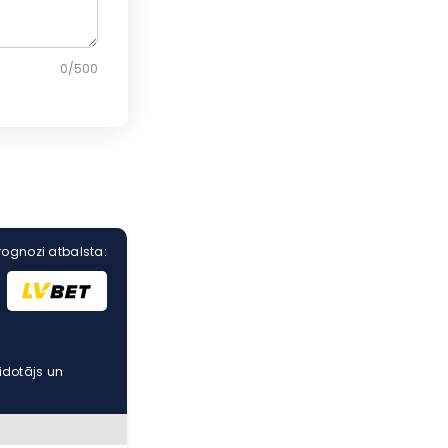
0
/500
rognozi atbalsta:
idotājs un