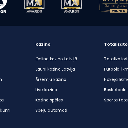
Kazino
Totalizato
Online kazino Latvijā
Totalizatori
Jauni kazino Latvijā
Futbola lik
m
Ārzemju kazino
Hokeja likm
Live kazino
Basketbola 
ka
Kazino spēles
Sporta total
ikumi
Spēļu automāti