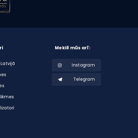
ri
Meklē mūs arī:
 Latvijā
Instagram
mes
Telegram
es
likmes
izatori