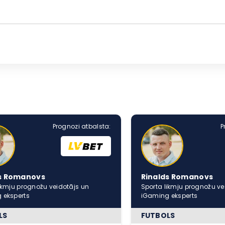
Prognozi atbalsta:
P
ds Romanovs
Rinalds Romanovs
ikmju prognožu veidotājs un
Sporta likmju prognožu ve
 eksperts
iGaming eksperts
LS
FUTBOLS