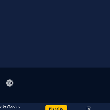
e.tv
sīkdatņu
Piekrītu