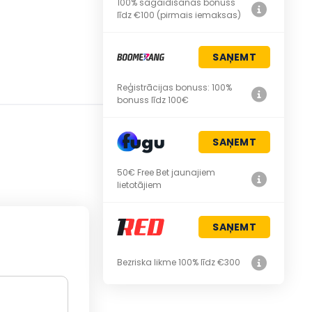
100% sagaidīšanas bonuss
līdz €100 (pirmais iemaksas)
SAŅEMT
Reģistrācijas bonuss: 100%
bonuss līdz 100€
SAŅEMT
50€ Free Bet jaunajiem
lietotājiem
SAŅEMT
Bezriska likme 100% līdz €300