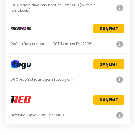
100% sagaidīšanas bonuss līdz €100 (pirmais
iemaksas)
SAŅEMT
Reģistrācijas bonuss: 100% bonuss līdz 100€
SAŅEMT
50€ Free Bet jaunajiem lietotājiem
SAŅEMT
Bezriska likme 100% līdz €300