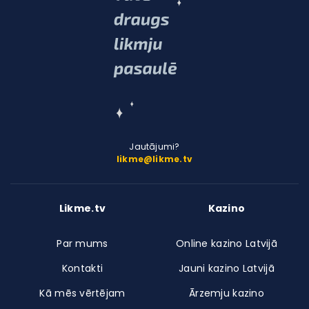
Jautājumi?
likme@likme.tv
Likme.tv
Kazino
Par mums
Online kazino Latvijā
Kontakti
Jauni kazino Latvijā
Kā mēs vērtējam
Ārzemju kazino