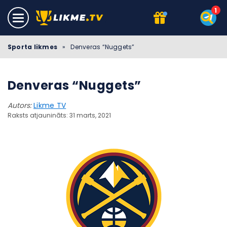
Sporta likmes
»
Denveras “Nuggets”
Denveras “Nuggets”
Autors:
Likme TV
Raksts atjaunināts: 31 marts, 2021