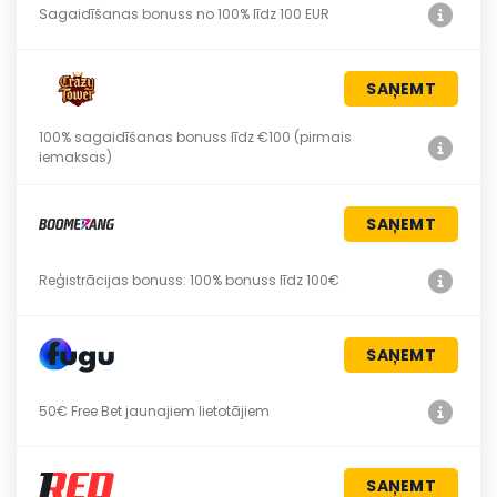
Sagaidīšanas bonuss no 100% līdz 100 EUR
SAŅEMT
100% sagaidīšanas bonuss līdz €100 (pirmais
iemaksas)
SAŅEMT
Reģistrācijas bonuss: 100% bonuss līdz 100€
SAŅEMT
50€ Free Bet jaunajiem lietotājiem
SAŅEMT