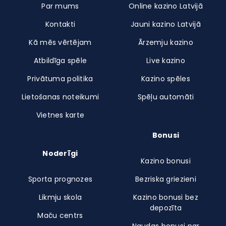
Par mums
Online kazino Latvijā
Kontakti
Jauni kazino Latvijā
Kā mēs vērtējam
Ārzemju kazino
Atbildīga spēle
Live kazino
Privātuma politika
Kazino spēles
Lietošanas noteikumi
Spēļu automāti
Vietnes karte
Bonusi
Noderīgi
Kazino bonusi
Sporta prognozes
Bezriska griezieni
Likmju skola
Kazino bonusi bez
depozīta
Maču centrs