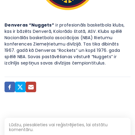
Denveras “Nuggets”
ir profesionāls basketbola klubs,
kas ir bāzēts Denverā, Kolorādo štatā, ASV. Klubs spēlē
Nacionālās basketbola asociācijas (NBA) Rietumu
konferences Ziemeļrietumu divīzijā. Tas tika dibināts
1967. gadā kā Denveras “Rockets” un kopš 1976. gada
spēlē NBA. Savas pastāvēšanas vēsturē “Nuggets” ir
izcīnījis septiņus savas divīzijas čempiontitulus.
Lūdzu, piesakieties vai reģistrējieties, lai atstātu
komentāru.