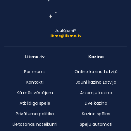
Jautājumi?
likme@likme.tv
Likme.tv
Kazino
Par mums
Online kazino Latvijā
Kontakti
Jauni kazino Latvijā
Kā mēs vērtējam
Ārzemju kazino
Atbildīga spēle
Live kazino
Privātuma politika
Kazino spēles
Lietošanas noteikumi
Spēļu automāti