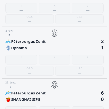
1
X
2
—
—
—
O2.5
U2.5
—
—
3. febr.
B
2
Pēterburgas Zenit
1
Dynamo
1
X
2
—
—
—
O2.5
U2.5
—
—
26. janv.
B
6
Pēterburgas Zenit
0
SHANGHAI SIPG
1
X
2