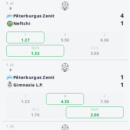
8. jūl.
B
4
Pēterburgas Zenit
1
Neftchi
1
X
2
1.27
5.50
6.66
O2.5
U2.5
1.32
3.00
5. jūl.
B
1
Pēterburgas Zenit
1
Gimnasia L.P.
1
X
2
1.33
4.33
7.50
O2.5
U2.5
1.70
2.00
1. jūl.