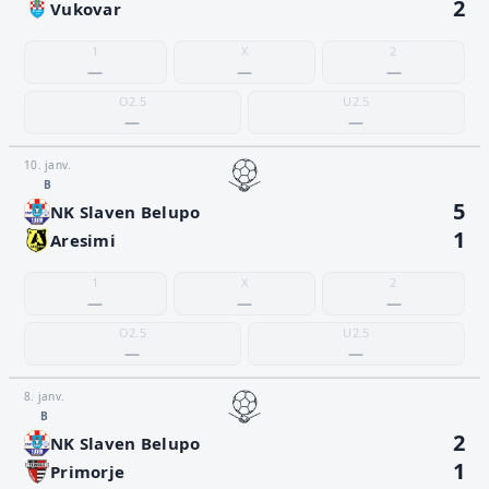
2
Vukovar
1
X
2
—
—
—
O2.5
U2.5
—
—
10. janv.
B
5
NK Slaven Belupo
1
Aresimi
1
X
2
—
—
—
O2.5
U2.5
—
—
8. janv.
B
2
NK Slaven Belupo
1
Primorje