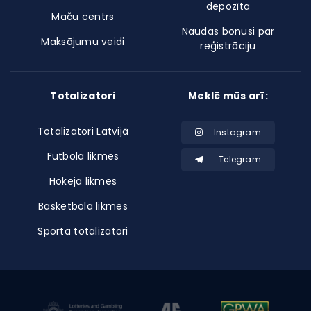
depozīta
Maču centrs
Naudas bonusi par
Maksājumu veidi
reģistrāciju
Totalizatori
Meklē mūs arī:
Totalizatori Latvijā
Instagram
Futbola likmes
Telegram
Hokeja likmes
Basketbola likmes
Sporta totalizatori