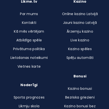
Likme.tv
Kazino
Par mums
Online kazino Latvijā
Kontakti
Jauni kazino Latvijā
Kā mēs vērtējam
Ārzemju kazino
Atbildīga spēle
Live kazino
Privātuma politika
Kazino spēles
Lietošanas noteikumi
Spēļu automāti
Vietnes karte
Bonusi
Noderīgi
Kazino bonusi
Sporta prognozes
Bezriska griezieni
Likmju skola
Kazino bonusi bez