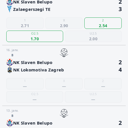
2
NK Slaven Belupo
3
Zalaegerszegi TE
1
X
2
2.71
2.90
2.54
O2.5
U2.5
1.70
2.00
16. janv.
B
2
NK Slaven Belupo
4
NK Lokomotiva Zagreb
1
X
2
—
—
—
O2.5
U2.5
—
—
13. janv.
B
2
NK Slaven Belupo