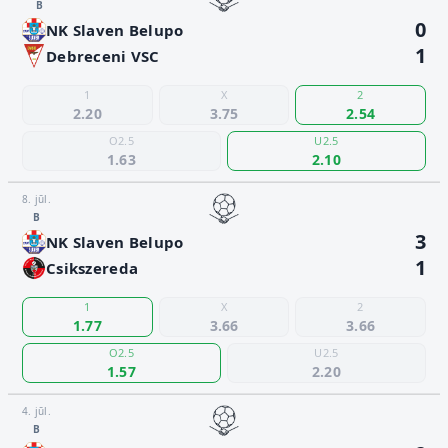
B
0
NK Slaven Belupo
1
Debreceni VSC
1
X
2
2.20
3.75
2.54
O2.5
U2.5
1.63
2.10
8. jūl.
B
3
NK Slaven Belupo
1
Csikszereda
1
X
2
1.77
3.66
3.66
O2.5
U2.5
1.57
2.20
4. jūl.
B