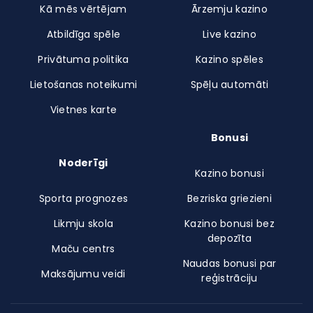
Kā mēs vērtējam
Ārzemju kazino
Atbildīga spēle
Live kazino
Privātuma politika
Kazino spēles
Lietošanas noteikumi
Spēļu automāti
Vietnes karte
Bonusi
Noderīgi
Kazino bonusi
Sporta prognozes
Bezriska griezieni
Likmju skola
Kazino bonusi bez
depozīta
Maču centrs
Naudas bonusi par
Maksājumu veidi
reģistrāciju