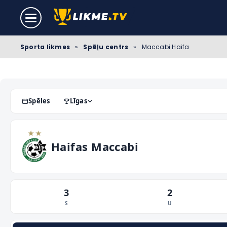
Sporta likmes
»
Spēļu centrs
»
Maccabi Haifa
Spēles
Līgas
Haifas Maccabi
3
2
S
U