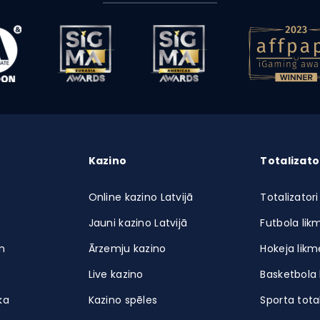
Kazino
Totalizato
Online kazino Latvijā
Totalizatori
Jauni kazino Latvijā
Futbola lik
m
Ārzemju kazino
Hokeja likm
Live kazino
Basketbola 
ka
Kazino spēles
Sporta total