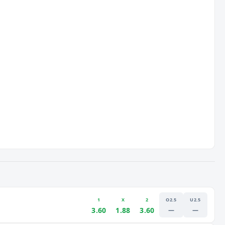
1
X
2
O2.5
U2.5
3.60
1.88
3.60
—
—