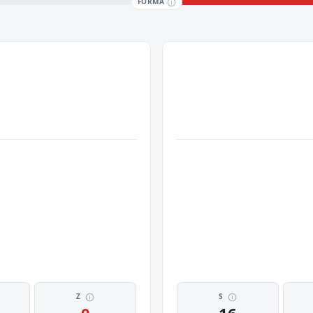
FORMA
Z
S