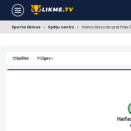
Sporta likmes
»
Spēļu centrs
»
Haifas Maccabi pret Paks | 
Spēles
Līgas
Haifa