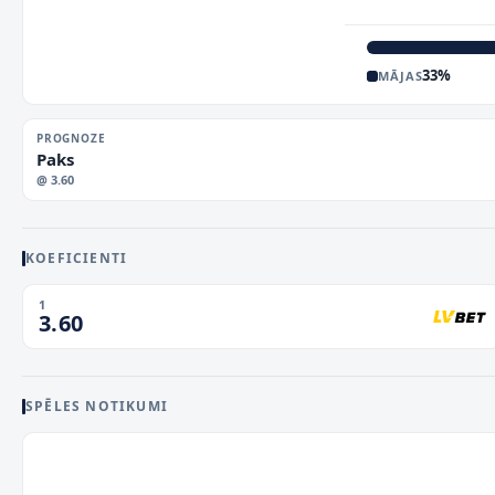
33
%
MĀJAS
PROGNOZE
Paks
@
3.60
KOEFICIENTI
1
3.60
SPĒLES NOTIKUMI