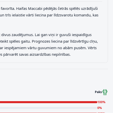
 favorīta. Haifas Maccabi pēdējās četrās spēlēs uzrādījuši
un trīs ielaistie vārti liecina par līdzsvarotu komandu, kas
 divus zaudējumus. Lai gan viņi ir guvuši iespaidīgus
ikt spēles gaitu. Prognozes liecina par līdzvērtīgu cīņu,
pēli ar iespējamiem vārtu guvumiem no abām pusēm. Vērts
s pārvarēt savas aizsardzības nepilnības.
Paks
100
%
0
%