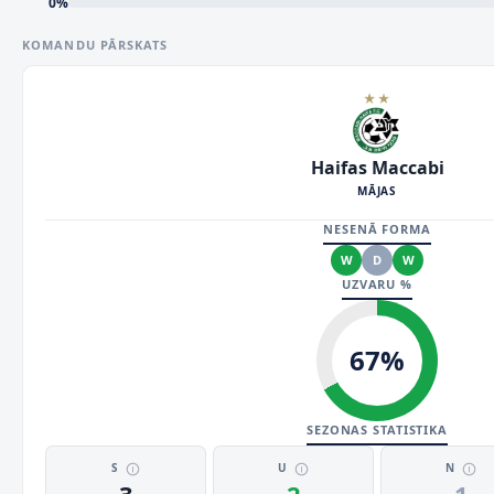
0
%
KOMANDU PĀRSKATS
Haifas Maccabi
MĀJAS
NESENĀ FORMA
W
D
W
UZVARU %
67
%
SEZONAS STATISTIKA
S
U
N