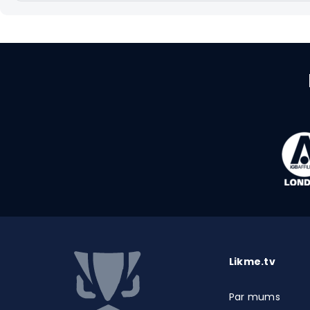
Likme.tv
Par mums