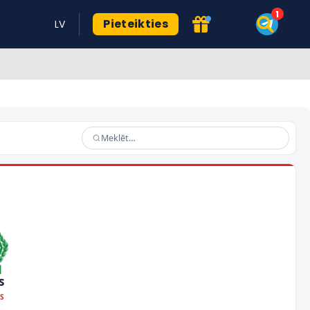
Pieteikties
LV
s
OS