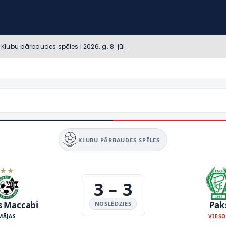
Klubu pārbaudes spēles | 2026. g. 8. jūl.
KLUBU PĀRBAUDES SPĒLES
3
–
3
s Maccabi
Pak
NOSLĒDZIES
MĀJAS
VIES