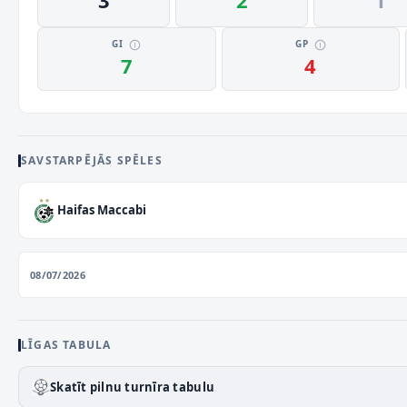
3
2
1
GI
GP
7
4
SAVSTARPĒJĀS SPĒLES
Haifas Maccabi
08/07/2026
LĪGAS TABULA
Skatīt pilnu turnīra tabulu