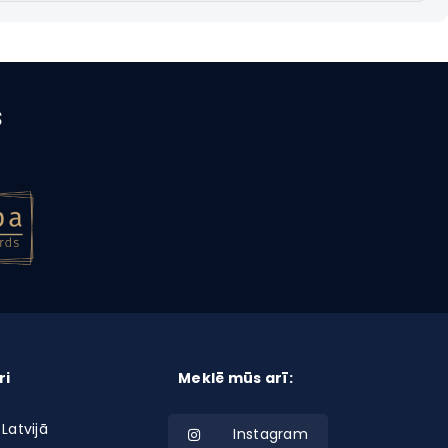
s
ri
Meklē mūs arī:
 Latvijā
Instagram