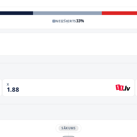
33
%
NEIZŠĶIRTS
X
1.88
SĀKUMS