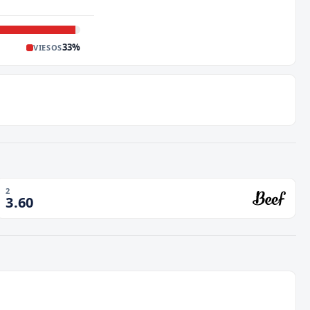
33
%
VIESOS
2
3.60