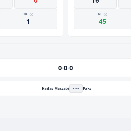
0
16
TK
GI
1
45
0
0
0
-
-
- - -
Haifas Maccabi
Paks