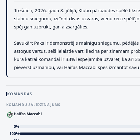
Trešdien, 2026. gada 8. jūlijā, Klubu pārbaudes spēlē tiksie
stabilu sniegumu, izcīnot divas uzvaras, vienu reizi spēlējot
spēj gan uzbrukt, gan aizsargāties.
Savukārt Paks ir demonstrējis mainīgu sniegumu, pēdējās če
astoņus vārtus, seši ielaistie vārti liecina par zināmām p
kurā katrai komandai ir 33% iespējamība uzvarēt, kā arī 
pievērst uzmanību, vai Haifas Maccabi spēs izmantot savu s
KOMANDAS
KOMANDU SALĪDZINĀJUMS
Haifas Maccabi
0
%
100
%