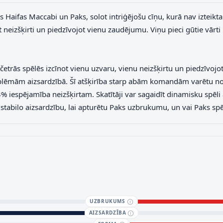
s Haifas Maccabi un Paks, solot intriģējošu cīņu, kurā nav izteikta
 neizšķirti un piedzīvojot vienu zaudējumu. Viņu pieci gūtie vārti 
trās spēlēs izcīnot vienu uzvaru, vienu neizšķirtu un piedzīvojot
roblēmām aizsardzībā. Šī atšķirība starp abām komandām varētu note
33% iespējamība neizšķirtam. Skatītāji var sagaidīt dinamisku s
tabilo aizsardzību, lai apturētu Paks uzbrukumu, un vai Paks spē
UZBRUKUMS
AIZSARDZĪBA