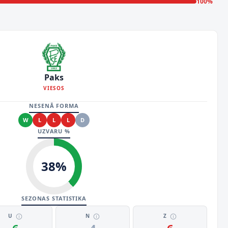
100
%
Paks
VIESOS
NESENĀ FORMA
W
L
L
L
D
UZVARU %
38
%
SEZONAS STATISTIKA
U
N
Z