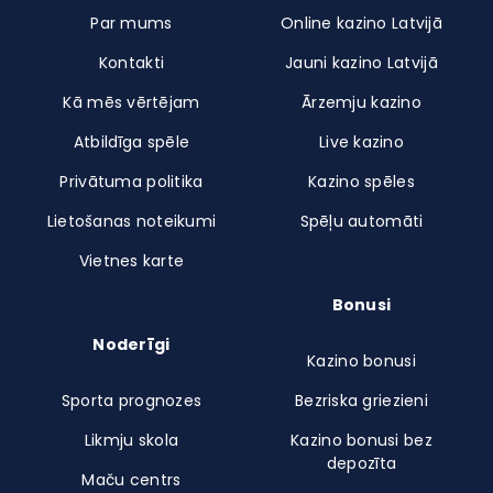
Par mums
Online kazino Latvijā
Kontakti
Jauni kazino Latvijā
Kā mēs vērtējam
Ārzemju kazino
Atbildīga spēle
Live kazino
Privātuma politika
Kazino spēles
Lietošanas noteikumi
Spēļu automāti
Vietnes karte
Bonusi
Noderīgi
Kazino bonusi
Sporta prognozes
Bezriska griezieni
Likmju skola
Kazino bonusi bez
depozīta
Maču centrs