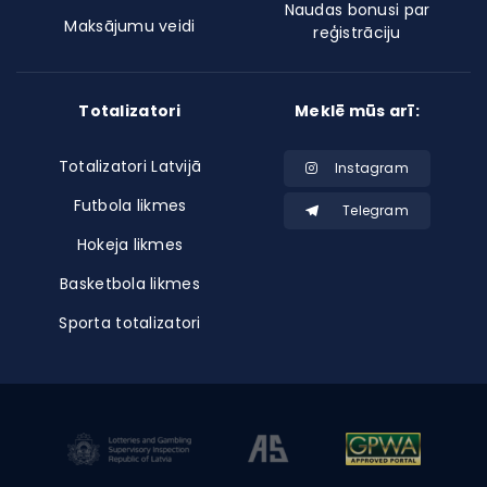
Naudas bonusi par
Maksājumu veidi
reģistrāciju
Totalizatori
Meklē mūs arī:
Totalizatori Latvijā
Instagram
Futbola likmes
Telegram
Hokeja likmes
Basketbola likmes
Sporta totalizatori