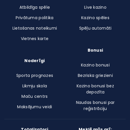
Atbildīga spēle
Live kazino
Privātuma politika
Kazino spēles
Lietošanas noteikumi
Spēļu automāti
Vietnes karte
Bonusi
Noderīgi
Kazino bonusi
Sporta prognozes
Bezriska griezieni
Likmju skola
Kazino bonusi bez
depozīta
Maču centrs
Naudas bonusi par
Maksājumu veidi
reģistrāciju
Totalizatori
Meklē mūs arī: