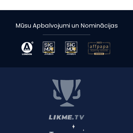
Mūsu Apbalvojumi un Nominācijas