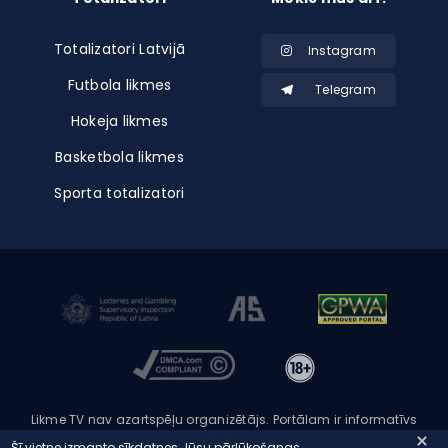
Totalizatori Latvijā
Instagram
Futbola likmes
Telegram
Hokeja likmes
Basketbola likmes
Sporta totalizatori
Likme TV nav azartspēļu organizētājs. Portālam ir informatīvs
raksturs.
Šī vietne izmanto sīkdatnes Jūsu pārlūkošanas