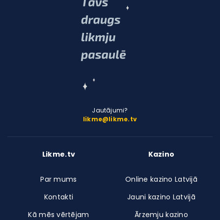
Jautājumi?
likme@likme.tv
Likme.tv
Kazino
Par mums
Online kazino Latvijā
Kontakti
Jauni kazino Latvijā
Kā mēs vērtējam
Ārzemju kazino