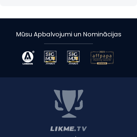
Mūsu Apbalvojumi un Nominācijas