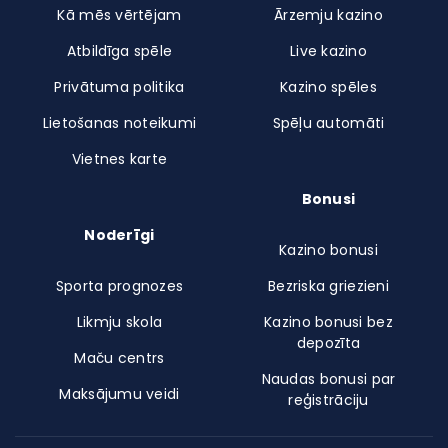
Kā mēs vērtējam
Ārzemju kazino
Atbildīga spēle
Live kazino
Privātuma politika
Kazino spēles
Lietošanas noteikumi
Spēļu automāti
Vietnes karte
Bonusi
Noderīgi
Kazino bonusi
Sporta prognozes
Bezriska griezieni
Likmju skola
Kazino bonusi bez
depozīta
Maču centrs
Naudas bonusi par
Maksājumu veidi
reģistrāciju