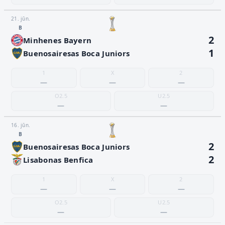
21. jūn.
B
2
Minhenes Bayern
1
Buenosairesas Boca Juniors
1
X
2
—
—
—
O2.5
U2.5
—
—
16. jūn.
B
2
Buenosairesas Boca Juniors
2
Lisabonas Benfica
1
X
2
—
—
—
O2.5
U2.5
—
—