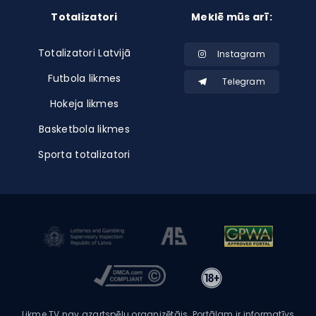
Totalizatori
Meklē mūs arī:
Totalizatori Latvijā
Instagram
Futbola likmes
Telegram
Hokeja likmes
Basketbola likmes
Sporta totalizatori
Likme TV nav azartspēļu organizētājs. Portālam ir informatīvs