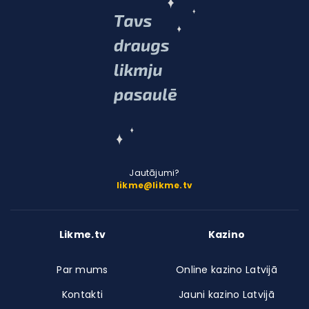
Jautājumi?
likme@likme.tv
Likme.tv
Kazino
Par mums
Online kazino Latvijā
Kontakti
Jauni kazino Latvijā