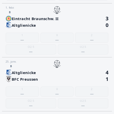
1. febr.
B
3
Eintracht Braunschw. II
0
Altglienicke
1
X
2
—
—
—
O2.5
U2.5
—
—
25. janv.
B
4
Altglienicke
1
BFC Preussen
1
X
2
—
—
—
O2.5
U2.5
—
—