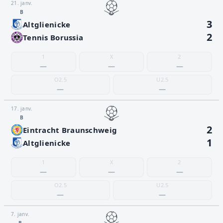
21. janv.
B
3
Altglienicke
2
Tennis Borussia
1
X
2
—
—
—
O2.5
U2.5
—
—
17. janv.
B
2
Eintracht Braunschweig
1
Altglienicke
1
X
2
—
—
—
O2.5
U2.5
—
—
7. janv.