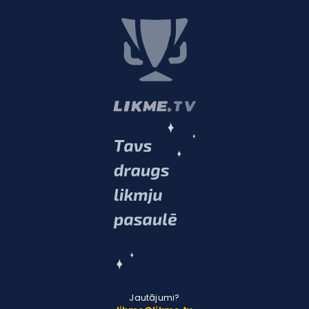
Jautājumi?