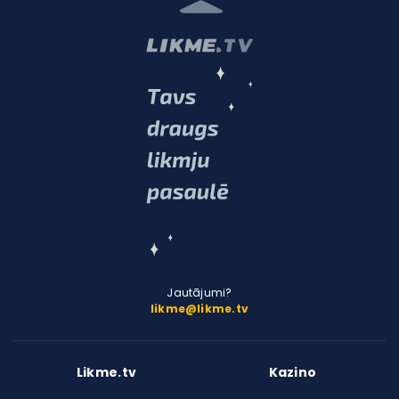
Jautājumi?
likme@likme.tv
Likme.tv
Kazino