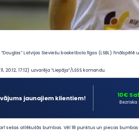
 “Douglas” Latvijas Sieviešu basketbola līgas (LSBL) finālspēlē
11, 20:12, 17:12) uzvarēja “Liepāja”/LSSS komandu.
10€ Sa
vājums jaunajiem klientiem!
Bezriska
 arī sešas atlēkušās bumbas. Vēl 18 punktus un piecas bumba