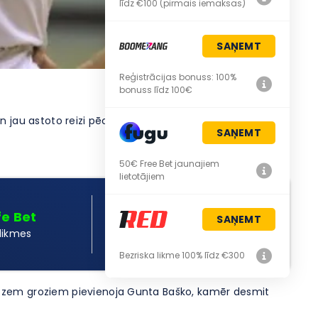
līdz €100 (pirmais iemaksas)
SAŅEMT
Reģistrācijas bonuss: 100%
bonuss līdz 100€
 un jau astoto reizi pēc kārtas virs galvas cēla čempionu
SAŅEMT
50€ Free Bet jaunajiem
lietotājiem
fe Bet
SAŅEMT
SAŅEMT BONUSU
 likmes
Bezriska likme 100% līdz €300
s zem groziem pievienoja Gunta Baško, kamēr desmit