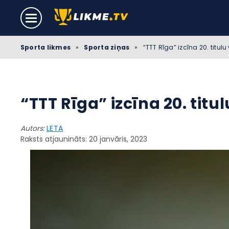
Sporta likmes
»
Sporta ziņas
»
“TTT Rīga” izcīna 20. titulu
“TTT Rīga” izcīna 20. titu
Autors:
LETA
Raksts atjaunināts: 20 janvāris, 2023