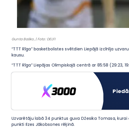
Gunta Baško, | Foto: DELFI
“TTT Rīga” basketbolistes svētdien Liepājā izcīnīja uzvaru
kausu.
“TTT Rīga” Liepājas Olimpiskajā centrā ar 85:58 (29:23, 19:
Piedā
Uzvarētāju labā 34 punktus guva Džesika Tomasa, kurai
punkti Ilzes Jākobsones rēķinā.