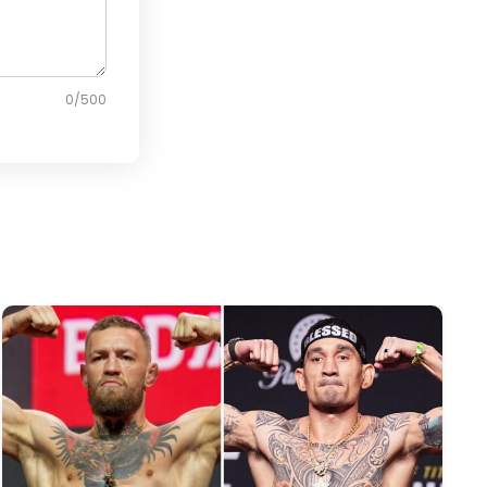
0
/500