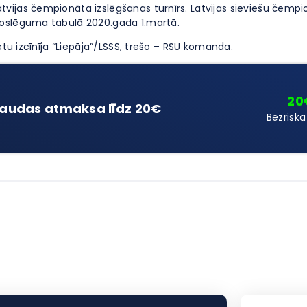
vijas čempionāta izslēgšanas turnīrs. Latvijas sieviešu čempi
noslēguma tabulā 2020.gada 1.martā.
etu izcīnīja “Liepāja”/LSSS, trešo – RSU komanda.
20
audas atmaksa līdz 20€
Bezriska