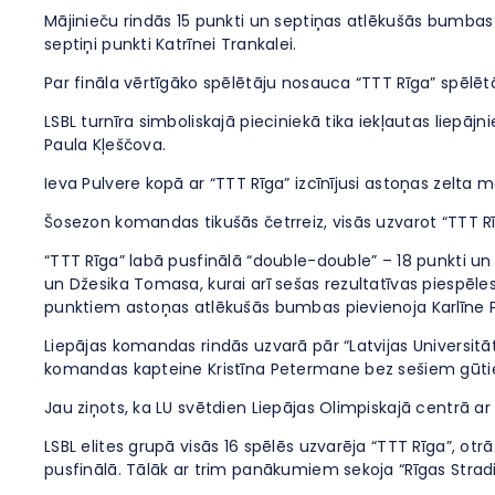
Mājinieču rindās 15 punkti un septiņas atlēkušās bumbas 
septiņi punkti Katrīnei Trankalei.
Par fināla vērtīgāko spēlētāju nosauca “TTT Rīga” spēlē
LSBL turnīra simboliskajā pieciniekā tika iekļautas liepājn
Paula Kļeščova.
Ieva Pulvere kopā ar “TTT Rīga” izcīnījusi astoņas zelta m
Šosezon komandas tikušās četrreiz, visās uzvarot “TTT Rī
“TTT Rīga” labā pusfinālā “double-double” – 18 punkti u
un Džesika Tomasa, kurai arī sešas rezultatīvas piespēles.
punktiem astoņas atlēkušās bumbas pievienoja Karlīne P
Liepājas komandas rindās uzvarā pār “Latvijas Universitāt
komandas kapteine Kristīna Petermane bez sešiem gūtiem
Jau ziņots, ka LU svētdien Liepājas Olimpiskajā centrā ar 8
LSBL elites grupā visās 16 spēlēs uzvarēja “TTT Rīga”, otrā
pusfinālā. Tālāk ar trim panākumiem sekoja “Rīgas Strad