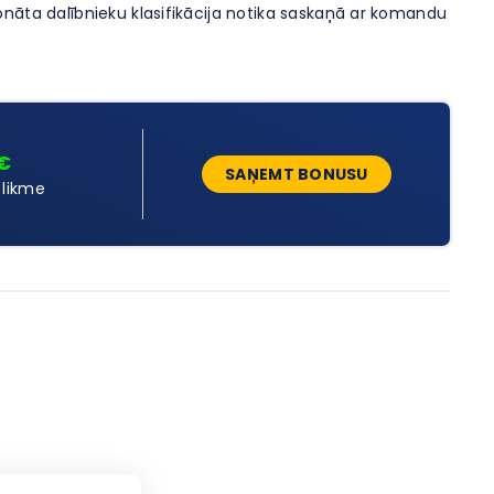
onāta dalībnieku klasifikācija notika saskaņā ar komandu
€
SAŅEMT BONUSU
 likme