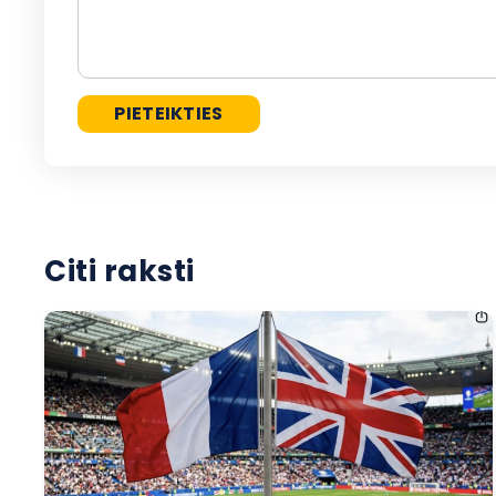
Citi raksti