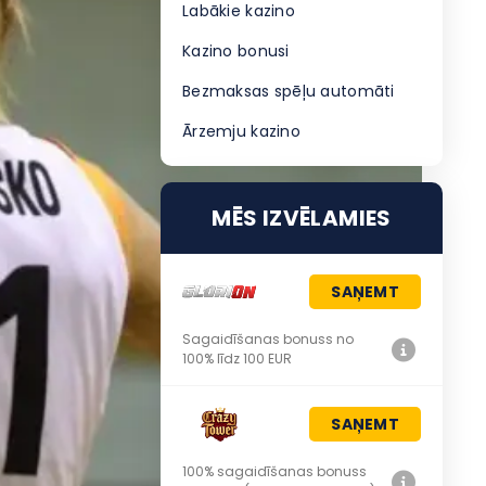
Labākie kazino
Kazino bonusi
Bezmaksas spēļu automāti
Ārzemju kazino
MĒS IZVĒLAMIES
SAŅEMT
Sagaidīšanas bonuss no
100% līdz 100 EUR
SAŅEMT
100% sagaidīšanas bonuss