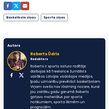
Basketbola ziņas
Sporta ziņas
Autors
Roberts Ūdris
Redaktors
Roberts ir sporta satura radītājs:
darbojas kā freelance žurnālists
vairākos Latvijas vadošajos medijos,
īpašu uzmanību pievēršot basketbolam.
Viņam sveša nav iGaming nozare, kurai
jau vairāku gadu garumā Roberts
gatavo materiālus par sporta
notikumiem, sporta likmēm un
prognozēm.