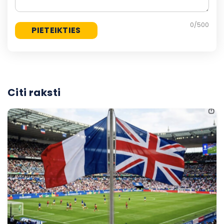
0
/500
Citi raksti