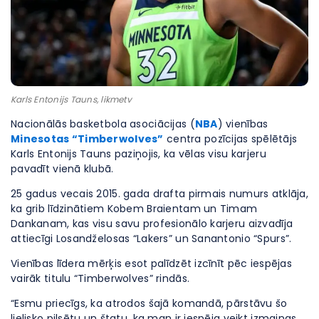
Karls Entonijs Tauns, likmetv
Nacionālās basketbola asociācijas (
NBA
) vienības
Minesotas “Timberwolves”
centra pozīcijas spēlētājs
Karls Entonijs Tauns paziņojis, ka vēlas visu karjeru
pavadīt vienā klubā.
25 gadus vecais 2015. gada drafta pirmais numurs atklāja,
ka grib līdzinātiem Kobem Braientam un Timam
Dankanam, kas visu savu profesionālo karjeru aizvadīja
attiecīgi Losandželosas “Lakers” un Sanantonio “Spurs”.
Vienības līdera mērķis esot palīdzēt izcīnīt pēc iespējas
vairāk titulu “Timberwolves” rindās.
“Esmu priecīgs, ka atrodos šajā komandā, pārstāvu šo
lielisko pilsētu un štatu, ka man ir iespēja veikt izmaiņas