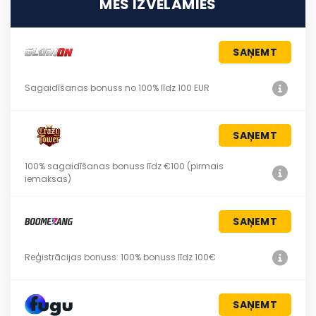
MĒS IZVĒLAMIES
SAŅEMT
Sagaidīšanas bonuss no 100% līdz 100 EUR
SAŅEMT
100% sagaidīšanas bonuss līdz €100 (pirmais
iemaksas)
SAŅEMT
Reģistrācijas bonuss: 100% bonuss līdz 100€
SAŅEMT