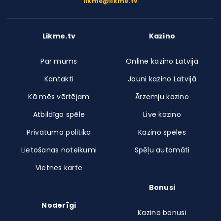
likme@likme.tv
Likme.tv
Kazino
Par mums
Online kazino Latvijā
Kontakti
Jauni kazino Latvijā
Kā mēs vērtējam
Ārzemju kazino
Atbildīga spēle
Live kazino
Privātuma politika
Kazino spēles
Lietošanas noteikumi
Spēļu automāti
Vietnes karte
Bonusi
Noderīgi
Kazino bonusi