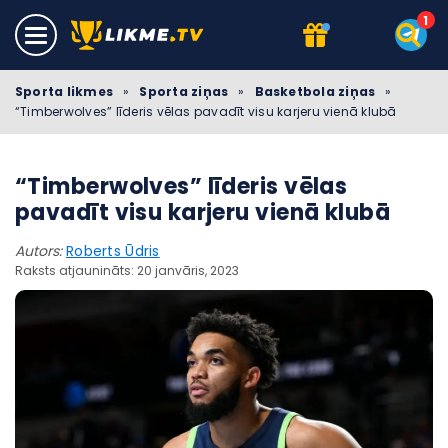
Sporta likmes
»
Sporta ziņas
»
Basketbola ziņas
»
“Timberwolves” līderis vēlas pavadīt visu karjeru vienā klubā
“Timberwolves” līderis vēlas
pavadīt visu karjeru vienā klubā
Autors:
Roberts Ūdris
Raksts atjaunināts: 20 janvāris, 2023