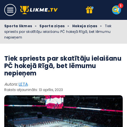
Sporta likmes
»
Sporta ziņas
»
Hokeja ziņas
»
Tiek
spriests par skatītāju ielaišanu PČ hokejā Rīgā, bet lēmumu
nepieņem
Tiek spriests par skatītāju ielaišanu
PČ hokejā Rīgā, bet lēmumu
nepieņem
Autors:
LETA
Raksts atjaunināts: 13 aprīlis, 2023