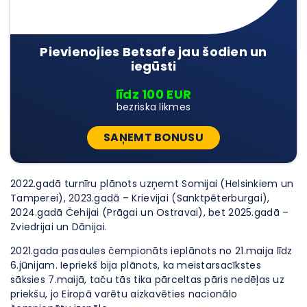
Pievienojies Betsafe jau šodien un
iegūsti
līdz 100 EUR
bezriska likmes
SAŅEMT BONUSU
2022.gadā turnīru plānots uzņemt Somijai (Helsinkiem un
Tamperei), 2023.gadā – Krievijai (Sanktpēterburgai),
2024.gadā Čehijai (Prāgai un Ostravai), bet 2025.gadā –
Zviedrijai un Dānijai.
2021.gada pasaules čempionāts ieplānots no 21.maija līdz
6.jūnijam. Iepriekš bija plānots, ka meistarsacīkstes
sāksies 7.maijā, taču tās tika pārceltas pāris nedēļas uz
priekšu, jo Eiropā varētu aizkavēties nacionālo