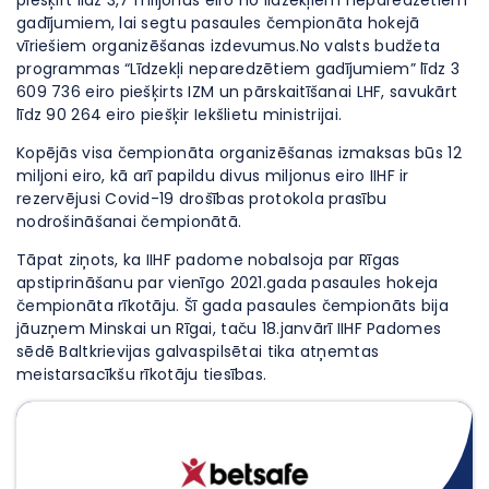
gadījumiem, lai segtu pasaules čempionāta hokejā
vīriešiem organizēšanas izdevumus.No valsts budžeta
programmas “Līdzekļi neparedzētiem gadījumiem” līdz 3
609 736 eiro piešķirts IZM un pārskaitīšanai LHF, savukārt
līdz 90 264 eiro piešķir Iekšlietu ministrijai.
Kopējās visa čempionāta organizēšanas izmaksas būs 12
miljoni eiro, kā arī papildu divus miljonus eiro IIHF ir
rezervējusi Covid-19 drošības protokola prasību
nodrošināšanai čempionātā.
Tāpat ziņots, ka IIHF padome nobalsoja par Rīgas
apstiprināšanu par vienīgo 2021.gada pasaules hokeja
čempionāta rīkotāju. Šī gada pasaules čempionāts bija
jāuzņem Minskai un Rīgai, taču 18.janvārī IIHF Padomes
sēdē Baltkrievijas galvaspilsētai tika atņemtas
meistarsacīkšu rīkotāju tiesības.