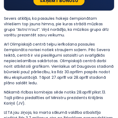
SAŅEMT BONUSU
Severs atklāja, ka pasaules hokeja čempionātam
vīriešiem top jauna himna, pie kuras strādā mūzikas
grupa “Astro’n’out”. Viņš norādīja, ka mūzikas grupa drīz
varētu prezentēt savu veikumu.
Arī Olimpiskajā centrā telpu ierīkošana pasaules
čempionāta norisei notiek straujiem soļiem. Pēc Severa
teiktā, centrā ir visi pieslēgumi sataisīti un svarīgākās
nepieciešamības sakārtotas. Olimpiskajā centrā darbi
norit atbilstoši grafikam. Vienlaikus arī Daugavas stadionā
būvnieki pauž pārliecību, ka līdz 30.aprīlim paspēs nodot
ēku ekspluatācijā. Tāpat 27.aprīlī vai 28.aprīlī stadionā
plāno saldēt ledu.
Nākamā rīcības komitejas sēde notiks 28.aprīlī plkst.13.
Tajā plāno piedalīties arī Ministru prezidents Krišjānis
Kariņš (JV).
LETA jau ziņoja, ka marta sākumā valdība atbalstīja
piešķirt līdz 3,7 miljonus eiro no līdzekļiem neparedzētiem