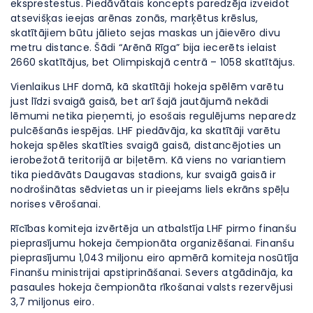
eksprestestus. Piedāvātais koncepts paredzēja izveidot
atsevišķas ieejas arēnas zonās, marķētus krēslus,
skatītājiem būtu jālieto sejas maskas un jāievēro divu
metru distance. Šādi “Arēnā Rīga” bija iecerēts ielaist
2660 skatītājus, bet Olimpiskajā centrā – 1058 skatītājus.
Vienlaikus LHF domā, kā skatītāji hokeja spēlēm varētu
just līdzi svaigā gaisā, bet arī šajā jautājumā nekādi
lēmumi netika pieņemti, jo esošais regulējums neparedz
pulcēšanās iespējas. LHF piedāvāja, ka skatītāji varētu
hokeja spēles skatīties svaigā gaisā, distancējoties un
ierobežotā teritorijā ar biļetēm. Kā viens no variantiem
tika piedāvāts Daugavas stadions, kur svaigā gaisā ir
nodrošinātas sēdvietas un ir pieejams liels ekrāns spēļu
norises vērošanai.
Rīcības komiteja izvērtēja un atbalstīja LHF pirmo finanšu
pieprasījumu hokeja čempionāta organizēšanai. Finanšu
pieprasījumu 1,043 miljonu eiro apmērā komiteja nosūtīja
Finanšu ministrijai apstiprināšanai. Severs atgādināja, ka
pasaules hokeja čempionāta rīkošanai valsts rezervējusi
3,7 miljonus eiro.