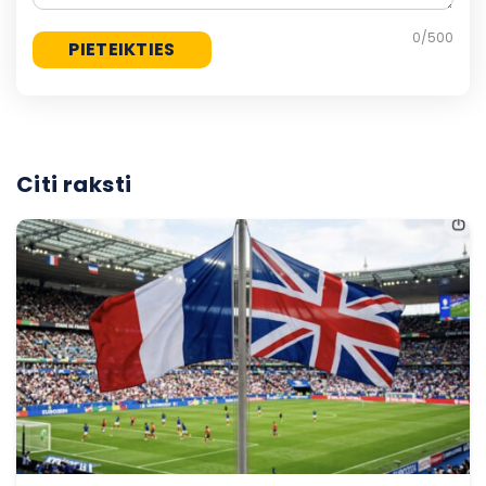
0
/500
Citi raksti