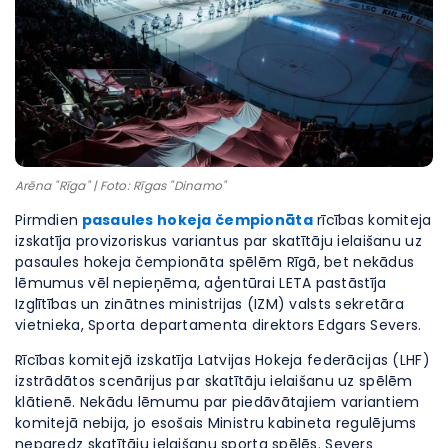
Arēna "Rīga" | Foto: Rīgas "Dinamo"
Pirmdien
pasaules hokeja čempionāta
rīcības komiteja
izskatīja provizoriskus variantus par skatītāju ielaišanu uz
pasaules hokeja čempionāta spēlēm Rīgā, bet nekādus
lēmumus vēl nepieņēma, aģentūrai LETA pastāstīja
Izglītības un zinātnes ministrijas (IZM) valsts sekretāra
vietnieka, Sporta departamenta direktors Edgars Severs.
Rīcības komitejā izskatīja Latvijas Hokeja federācijas (LHF)
izstrādātos scenārijus par skatītāju ielaišanu uz spēlēm
klātienē. Nekādu lēmumu par piedāvātajiem variantiem
komitejā nebija, jo esošais Ministru kabineta regulējums
neparedz skatītāju ielaišanu sporta spēlēs. Severs