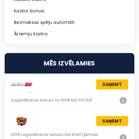
Kazino bonusi
Bezmaksas spēļu automāti
Ārzemju kazino
MĒS IZVĒLAMIES
SAŅEMT
Sagaidīšanas bonuss no 100% līdz 100 EUR
SAŅEMT
100% sagaidīšanas bonuss līdz €100 (pirmais