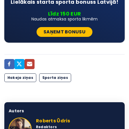
Lielākais starta sporta bonuss Latvijā!
Līdz 150 EUR
Naudas atmaksa sporta likmēm
SAŅEMT BONUSU
Hokeja ziņas
Sporta ziņas
Autors
Roberts Ūdris
Redaktors