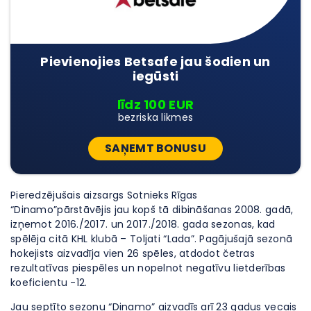
Pievienojies Betsafe jau šodien un
iegūsti
līdz 100 EUR
bezriska likmes
SAŅEMT BONUSU
Pieredzējušais aizsargs Sotnieks Rīgas
“Dinamo”pārstāvējis jau kopš tā dibināšanas 2008. gadā,
izņemot 2016./2017. un 2017./2018. gada sezonas, kad
spēlēja citā KHL klubā – Toljati “Lada”. Pagājušajā sezonā
hokejists aizvadīja vien 26 spēles, atdodot četras
rezultatīvas piespēles un nopelnot negatīvu lietderības
koeficientu -12.
Jau septīto sezonu “Dinamo” aizvadīs arī 23 gadus vecais