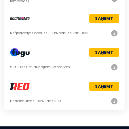
iemaksas)
SAŅEMT
Reģistrācijas bonuss: 100% bonuss līdz 100€
SAŅEMT
50€ Free Bet jaunajiem lietotājiem
SAŅEMT
Bezriska likme 100% līdz €300