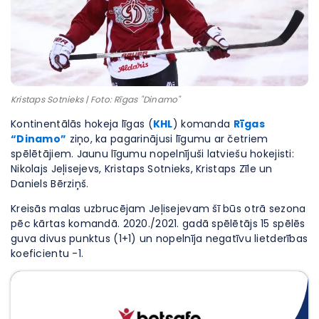
Kristaps Sotnieks | Foto: Rīgas "Dinamo"
Kontinentālās hokeja līgas (
KHL
) komanda
Rīgas
“Dinamo”
ziņo, ka pagarinājusi līgumu ar četriem
spēlētājiem. Jaunu līgumu nopelnījuši latviešu hokejisti:
Nikolajs Jeļisejevs, Kristaps Sotnieks, Kristaps Zīle un
Daniels Bērziņš.
Kreisās malas uzbrucējam Jeļisejevam šī būs otrā sezona
pēc kārtas komandā. 2020./2021. gadā spēlētājs 15 spēlēs
guva divus punktus (1+1) un nopelnīja negatīvu lietderības
koeficientu -1.