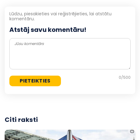
Lūdzu, piesakieties vai reģistrējieties, lai atstātu
komentāru.
Atstāj savu komentāru!
0
/500
Citi raksti