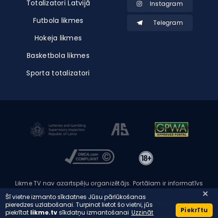
Totalizatori Latvijā
Instagram
Futbola likmes
Telegram
Hokeja likmes
Basketbola likmes
Sporta totalizatori
Likme TV nav azartspēļu organizētājs. Portālam ir informatīvs
raksturs.
Šī vietne izmanto sīkdatnes Jūsu pārlūkošanas
Copyright © 2026 Likme TV - Visas tiesības aizsargātas
pieredzes uzlabošanai. Turpinot lietot šo vietni, jūs
Piekrītu
piekrītat
likme.tv
sīkdatņu izmantošanai
Uzzināt