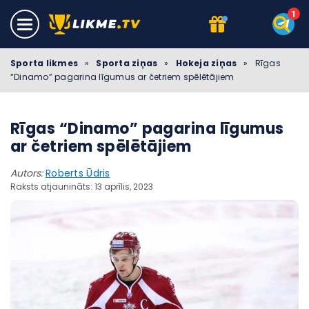
Sporta likmes
»
Sporta ziņas
»
Hokeja ziņas
»
Rīgas
“Dinamo” pagarina līgumus ar četriem spēlētājiem
Rīgas “Dinamo” pagarina līgumus
ar četriem spēlētājiem
Autors:
Roberts Ūdris
Raksts atjaunināts: 13 aprīlis, 2023