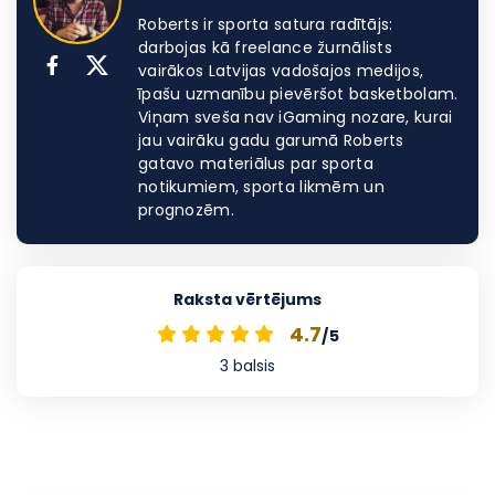
Roberts ir sporta satura radītājs:
darbojas kā freelance žurnālists
vairākos Latvijas vadošajos medijos,
īpašu uzmanību pievēršot basketbolam.
Viņam sveša nav iGaming nozare, kurai
jau vairāku gadu garumā Roberts
gatavo materiālus par sporta
notikumiem, sporta likmēm un
prognozēm.
Raksta vērtējums
4.7
/5
3
balsis