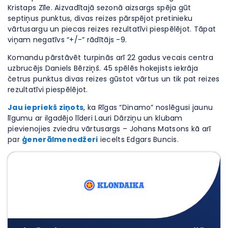
Kristaps Zīle. Aizvadītajā sezonā aizsargs spēja gūt
septiņus punktus, divas reizes pārspējot pretinieku
vārtusargu un piecas reizes rezultatīvi piespēlējot. Tāpat
viņam negatīvs “+/-” rādītājs -9.
Komandu pārstāvēt turpinās arī 22 gadus vecais centra
uzbrucējs Daniels Bērziņš. 45 spēlēs hokejists iekrāja
četrus punktus divas reizes gūstot vārtus un tik pat reizes
rezultatīvi piespēlējot.
Jau iepriekš ziņots
, ka Rīgas “Dinamo” noslēgusi jaunu
līgumu ar ilgadējo līderi Lauri Dārziņu un klubam
pievienojies zviedru vārtusargs – Johans Matsons kā arī
par
ģenerālmenedžeri
iecelts Edgars Buncis.