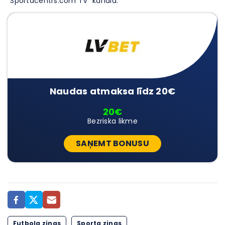
“Sportacentrs.com TV” kanālā.
Naudas atmaksa līdz 20€
20€
Bezriska likme
SAŅEMT BONUSU
Futbola ziņas
Sporta ziņas