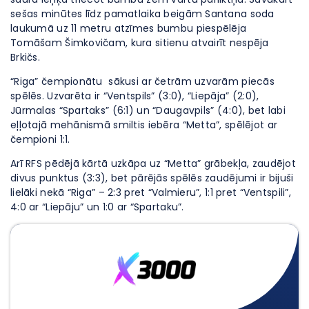
sešas minūtes līdz pamatlaika beigām Santana soda
laukumā uz 11 metru atzīmes bumbu piespēlēja
Tomāšam Šimkovičam, kura sitienu atvairīt nespēja
Brkičs.
“Riga” čempionātu sākusi ar četrām uzvarām piecās
spēlēs. Uzvarēta ir “Ventspils” (3:0), “Liepāja” (2:0),
Jūrmalas “Spartaks” (6:1) un “Daugavpils” (4:0), bet labi
eļļotajā mehānismā smiltis iebēra “Metta”, spēlējot ar
čempioni 1:1.
Arī RFS pēdējā kārtā uzkāpa uz “Metta” grābekļa, zaudējot
divus punktus (3:3), bet pārējās spēlēs zaudējumi ir bijuši
lielāki nekā “Riga” – 2:3 pret “Valmieru”, 1:1 pret “Ventspili”,
4:0 ar “Liepāju” un 1:0 ar “Spartaku”.