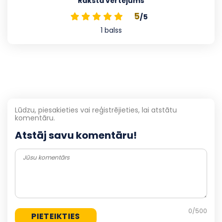
Raksta vērtējums
5
/5
1
balss
Lūdzu, piesakieties vai reģistrējieties, lai atstātu
komentāru.
Atstāj savu komentāru!
0
/500