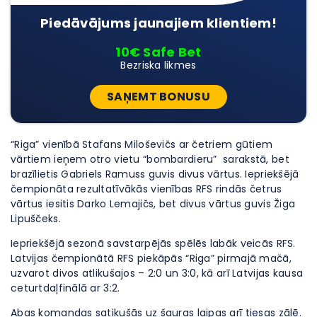
Piedāvājums jaunajiem klientiem!
10€ Safe Bet
Bezriska likmes
SAŅEMT BONUSU
“Riga” vienībā Stafans Miloševičs ar četriem gūtiem
vārtiem ieņem otro vietu “bombardieru” sarakstā, bet
brazīlietis Gabriels Ramuss guvis divus vārtus. Iepriekšējā
čempionāta rezultatīvākās vienības RFS rindās četrus
vārtus iesitis Darko Lemajičs, bet divus vārtus guvis Žiga
Lipuščeks.
Iepriekšējā sezonā savstarpējās spēlēs labāk veicās RFS.
Latvijas čempionātā RFS piekāpās “Riga” pirmajā mačā,
uzvarot divos atlikušajos – 2:0 un 3:0, kā arī Latvijas kausa
ceturtdaļfinālā ar 3:2.
Abas komandas satikušās uz šauras laipas arī tiesas zālē.