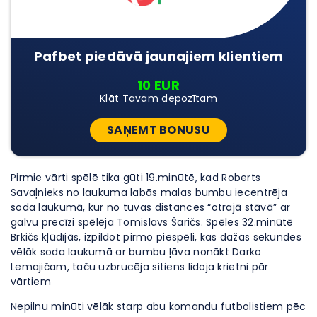
Pafbet piedāvā jaunajiem klientiem
10 EUR
Klāt Tavam depozītam
SAŅEMT BONUSU
Pirmie vārti spēlē tika gūti 19.minūtē, kad Roberts
Savaļnieks no laukuma labās malas bumbu iecentrēja
soda laukumā, kur no tuvas distances “otrajā stāvā” ar
galvu precīzi spēlēja Tomislavs Šaričs. Spēles 32.minūtē
Brkičs kļūdījās, izpildot pirmo piespēli, kas dažas sekundes
vēlāk soda laukumā ar bumbu ļāva nonākt Darko
Lemajičam, taču uzbrucēja sitiens lidoja krietni pār
vārtiem
Nepilnu minūti vēlāk starp abu komandu futbolistiem pēc