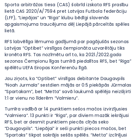
Sporta arbitrāžas tiesa (CAS) šobrīd izskata RFS prasību
lietā CAS 2020/A/7594 pret Latvijas Futbola federāciju
(LFF), “Liepājas” un “Riga” klubu bēdīgi slavenās
apgaismojuma traucējuma dēļ Liepājā pārceltās spēles
lietā.
RFS labvēlīga lēmuma gadījumā par pagājušās sezonas
Latvijas “Optibet” virslīgas čempionāta uzvarētāju tiks
kronēta RFS. Tas nozīmētu arī to, ka 2021./2022.gada
sezonas Čempionu līgas turnīrā piedalītos RFS, bet “Riga”
spēlētu UEFA Eiropas Konferenču līgā.
Jau ziņots, ka “Optibet” virslīgas debitante Daugavpils
“Noah Jurmala” sestdien mājās ar 0:5 piekāpās Jūrmalas
“Spartakam”, bet “Metta” savā laukumā spēlēja neizšķirti
1:1 ar vienu no līderēm “Valmieru”.
Turnīra vadībā ar 14 punktiem sešos mačos izvirzījusies
“Valmiera”. 13 punkti ir “Riga”, par diviem mazāk iekrājusi
RFS, bet ar desmit punktiem piecās cīņās seko
“Daugavpils”. “Liepājai” ir seši punkti piecos mačos, bet
“Spartaks” tikpat sakrājis sešās spēlēs. “Metta” izcīnījusi