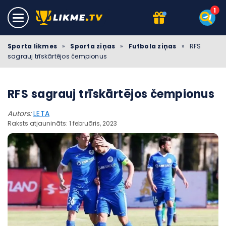
Sporta likmes
»
Sporta ziņas
»
Futbola ziņas
»
RFS
sagrauj trīskārtējos čempionus
RFS sagrauj trīskārtējos čempionus
Autors:
LETA
Raksts atjaunināts: 1 februāris, 2023