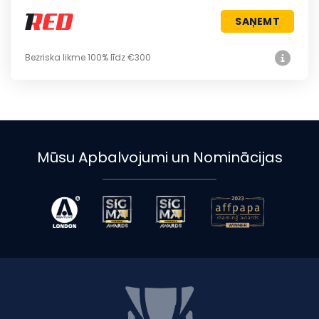
SAŅEMT
Bezriska likme 100% līdz €300
Mūsu Apbalvojumi un Nominācijas