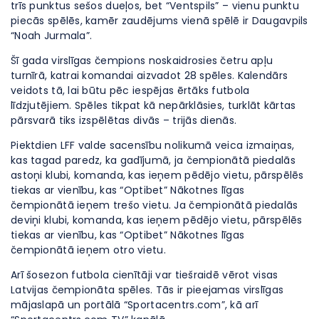
trīs punktus sešos dueļos, bet “Ventspils” – vienu punktu
piecās spēlēs, kamēr zaudējums vienā spēlē ir Daugavpils
“Noah Jurmala”.
Šī gada virslīgas čempions noskaidrosies četru apļu
turnīrā, katrai komandai aizvadot 28 spēles. Kalendārs
veidots tā, lai būtu pēc iespējas ērtāks futbola
līdzjutējiem. Spēles tikpat kā nepārklāsies, turklāt kārtas
pārsvarā tiks izspēlētas divās – trijās dienās.
Piektdien LFF valde sacensību nolikumā veica izmaiņas,
kas tagad paredz, ka gadījumā, ja čempionātā piedalās
astoņi klubi, komanda, kas ieņem pēdējo vietu, pārspēlēs
tiekas ar vienību, kas “Optibet” Nākotnes līgas
čempionātā ieņem trešo vietu. Ja čempionātā piedalās
deviņi klubi, komanda, kas ieņem pēdējo vietu, pārspēlēs
tiekas ar vienību, kas “Optibet” Nākotnes līgas
čempionātā ieņem otro vietu.
Arī šosezon futbola cienītāji var tiešraidē vērot visas
Latvijas čempionāta spēles. Tās ir pieejamas virslīgas
mājaslapā un portālā “Sportacentrs.com”, kā arī