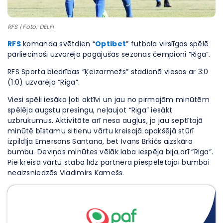
RFS | Foto: DELFI
RFS
komanda svētdien “
Optibet
” futbola virslīgas spēlē
pārliecinoši uzvarēja pagājušās sezonas čempioni “Riga”.
RFS Sporta biedrības “Ķeizarmežs” stadionā viesos ar 3:0
(1:0) uzvarēja “Riga”.
Viesi spēli iesāka ļoti aktīvi un jau no pirmajām minūtēm
spēlēja augstu presingu, neļaujot “Riga” iesākt
uzbrukumus. Aktivitāte arī nesa augļus, jo jau septītajā
minūtē bīstamu sitienu vārtu kreisajā apakšējā stūrī
izpildīja Emersons Santana, bet Ivans Brkičs aizskāra
bumbu. Deviņas minūtes vēlāk laba iespēja bija arī “Riga”.
Pie kreisā vārtu staba līdz partnera piespēlētajai bumbai
neaizsniedzās Vladimirs Kamešs.