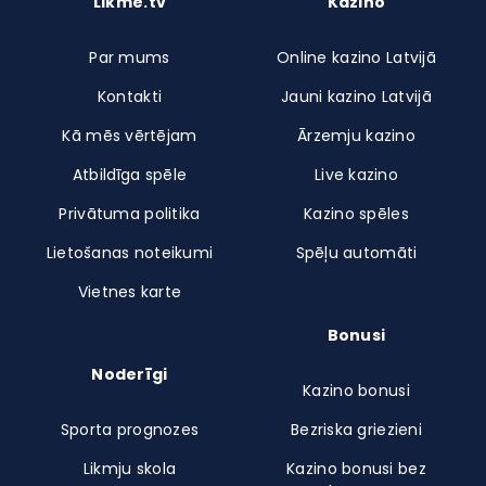
Likme.tv
Kazino
Par mums
Online kazino Latvijā
Kontakti
Jauni kazino Latvijā
Kā mēs vērtējam
Ārzemju kazino
Atbildīga spēle
Live kazino
Privātuma politika
Kazino spēles
Lietošanas noteikumi
Spēļu automāti
Vietnes karte
Bonusi
Noderīgi
Kazino bonusi
Sporta prognozes
Bezriska griezieni
Likmju skola
Kazino bonusi bez