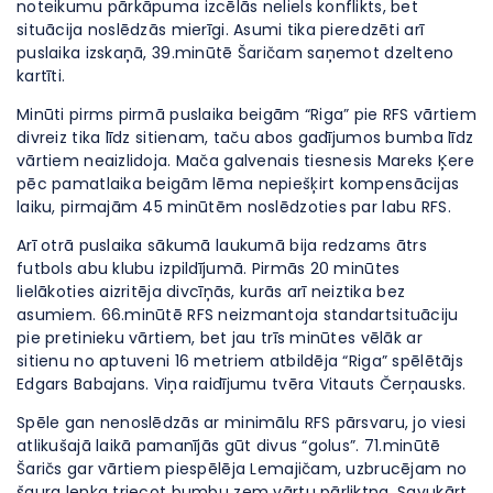
noteikumu pārkāpuma izcēlās neliels konflikts, bet
situācija noslēdzās mierīgi. Asumi tika pieredzēti arī
puslaika izskaņā, 39.minūtē Šaričam saņemot dzelteno
kartīti.
Minūti pirms pirmā puslaika beigām “Riga” pie RFS vārtiem
divreiz tika līdz sitienam, taču abos gadījumos bumba līdz
vārtiem neaizlidoja. Mača galvenais tiesnesis Mareks Ķere
pēc pamatlaika beigām lēma nepiešķirt kompensācijas
laiku, pirmajām 45 minūtēm noslēdzoties par labu RFS.
Arī otrā puslaika sākumā laukumā bija redzams ātrs
futbols abu klubu izpildījumā. Pirmās 20 minūtes
lielākoties aizritēja divcīņās, kurās arī neiztika bez
asumiem. 66.minūtē RFS neizmantoja standartsituāciju
pie pretinieku vārtiem, bet jau trīs minūtes vēlāk ar
sitienu no aptuveni 16 metriem atbildēja “Riga” spēlētājs
Edgars Babajans. Viņa raidījumu tvēra Vitauts Čerņausks.
Spēle gan nenoslēdzās ar minimālu RFS pārsvaru, jo viesi
atlikušajā laikā pamanījās gūt divus “golus”. 71.minūtē
Šaričs gar vārtiem piespēlēja Lemajičam, uzbrucējam no
šaura leņķa triecot bumbu zem vārtu pārliktņa. Savukārt