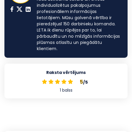
individualizētus pakalpojumus
profesionāliem informācijas
lietotājiem. Mūsu galvenā vērtība ir
pieredzējusī 150 darbinieku komanda.
LETA ik dienu rūpējas par to, lai
pārbaudītu un no milzīgās informācijas
plūsmas atlasītu un piegādātu
klientiem.
Raksta vērtējums
5
/5
1
balss