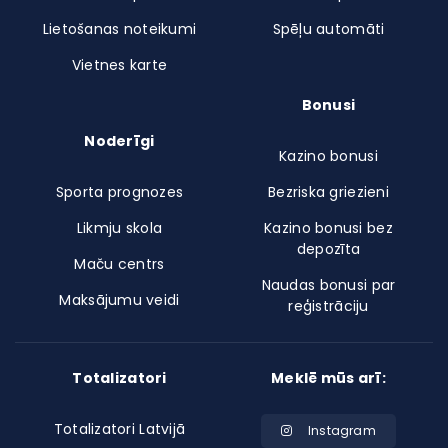
Lietošanas noteikumi
Spēļu automāti
Vietnes karte
Bonusi
Noderīgi
Kazino bonusi
Sporta prognozes
Bezriska griezieni
Likmju skola
Kazino bonusi bez
depozīta
Maču centrs
Naudas bonusi par
Maksājumu veidi
reģistrāciju
Totalizatori
Meklē mūs arī:
Totalizatori Latvijā
Instagram