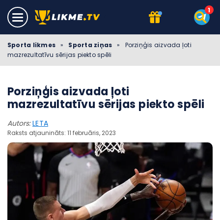
Sporta likmes
»
Sporta ziņas
»
Porziņģis aizvada ļoti
mazrezultatīvu sērijas piekto spēli
Porziņģis aizvada ļoti
mazrezultatīvu sērijas piekto spēli
Autors:
LETA
Raksts atjaunināts: 11 februāris, 2023