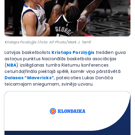
Kristaps Porziņģis | Foto: AP Photo/Mark J. Terrill
Latvijas basketbolists
Kristaps Porziņģis
trešdien guva
astoņus punktus Nacionālās basketbola asociācijas
(
NBA
) izslēgšanas turnīra Rietumu konferences
ceturtdaļfināla piektajā spēlē, kamēr viņa pārstāvētā
Dalasas “Mavericks”
, pateicoties Lukas Dončiča
teicamajam sniegumam, svinēja uzvaru.