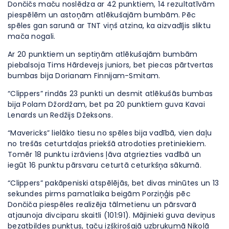
Dončičs maču noslēdza ar 42 punktiem, 14 rezultatīvām
piespēlēm un astoņām atlēkušajām bumbām. Pēc
spēles gan sarunā ar TNT viņš atzina, ka aizvadījis sliktu
mača nogali.
Ar 20 punktiem un septiņām atlēkušajām bumbām
piebalsoja Tims Hārdevejs juniors, bet piecas pārtvertas
bumbas bija Dorianam Finnijam-Smitam.
“Clippers” rindās 23 punkti un desmit atlēkušās bumbas
bija Polam Džordžam, bet pa 20 punktiem guva Kavai
Lenards un Redžijs Džeksons.
“Mavericks” lielāko tiesu no spēles bija vadībā, vien daļu
no trešās ceturtdaļas priekšā atrodoties pretiniekiem.
Tomēr 18 punktu izrāviens ļāva atgriezties vadībā un
iegūt 16 punktu pārsvaru ceturtā ceturkšņa sākumā.
“Clippers” pakāpeniski atspēlējās, bet divas minūtes un 13
sekundes pirms pamatlaika beigām Porziņģis pēc
Dončiča piespēles realizēja tālmetienu un pārsvarā
atjaunoja divciparu skaitli (101:91). Mājinieki guva deviņus
bezatbildes punktus, taču izšķirošajā uzbrukumā Nikolā