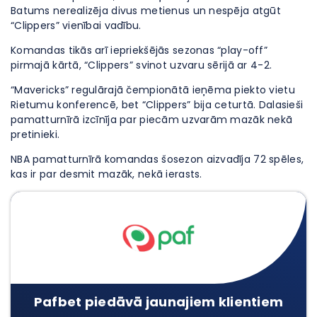
Batums nerealizēja divus metienus un nespēja atgūt
“Clippers” vienībai vadību.
Komandas tikās arī iepriekšējās sezonas “play-off”
pirmajā kārtā, “Clippers” svinot uzvaru sērijā ar 4-2.
“Mavericks” regulārajā čempionātā ieņēma piekto vietu
Rietumu konferencē, bet “Clippers” bija ceturtā. Dalasieši
pamatturnīrā izcīnīja par piecām uzvarām mazāk nekā
pretinieki.
NBA pamatturnīrā komandas šosezon aizvadīja 72 spēles,
kas ir par desmit mazāk, nekā ierasts.
Pafbet piedāvā jaunajiem klientiem