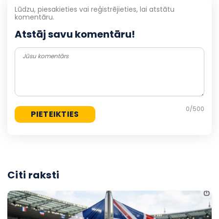
Lūdzu, piesakieties vai reģistrējieties, lai atstātu
komentāru.
Atstāj savu komentāru!
0
/500
Citi raksti