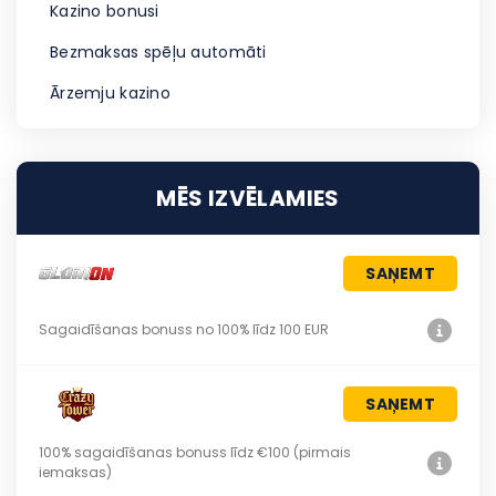
Kazino bonusi
Bezmaksas spēļu automāti
Ārzemju kazino
MĒS IZVĒLAMIES
SAŅEMT
Sagaidīšanas bonuss no 100% līdz 100 EUR
SAŅEMT
100% sagaidīšanas bonuss līdz €100 (pirmais
iemaksas)