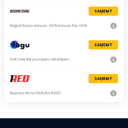
SAŅEMT
Reģistrācijas bonuss: 100% bonuss līdz 100€
SAŅEMT
50€ Free Bet jaunajiem lietotājiem
SAŅEMT
Bezriska likme 100% līdz €300