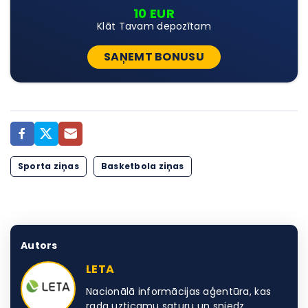
10 EUR
Klāt Tavam depozītam
SAŅEMT BONUSU
Sporta ziņas
Basketbola ziņas
Autors
LETA
Nacionālā informācijas aģentūra, kas
rada uzticamu saturu un sniedz