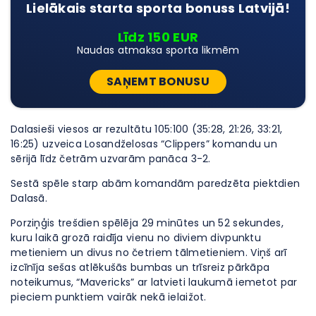
Lielākais starta sporta bonuss Latvijā!
Līdz 150 EUR
Naudas atmaksa sporta likmēm
SAŅEMT BONUSU
Dalasieši viesos ar rezultātu 105:100 (35:28, 21:26, 33:21,
16:25) uzveica Losandželosas “Clippers” komandu un
sērijā līdz četrām uzvarām panāca 3-2.
Sestā spēle starp abām komandām paredzēta piektdien
Dalasā.
Porziņģis trešdien spēlēja 29 minūtes un 52 sekundes,
kuru laikā grozā raidīja vienu no diviem divpunktu
metieniem un divus no četriem tālmetieniem. Viņš arī
izcīnīja sešas atlēkušās bumbas un trīsreiz pārkāpa
noteikumus, “Mavericks” ar latvieti laukumā iemetot par
pieciem punktiem vairāk nekā ielaižot.