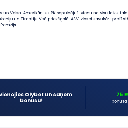
un Velsa. Amerikāņi uz PK sapulcējuši vienu no visu laiku tal
eniju un Timotiju Veā priekšgalā. ASV izlasei savukārt pretī s
 Remzijs.
vienojies Olybet un saņem
75 
bonusu!
bonusa 