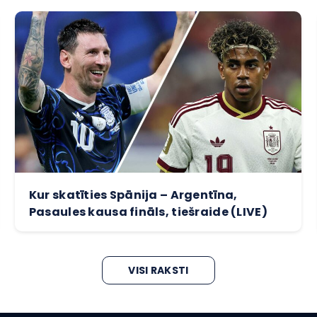
Kur skatīties Spānija – Argentīna,
Pasaules kausa fināls, tiešraide (LIVE)
VISI RAKSTI