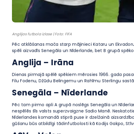
Anglijas futbola izlase | Foto: FIFA
Pēc atklāšanas mača starp mājinieci Kataru un Ekvadoru i
spēli aizvadīs Senegāla un Nīderlande, bet B grupā spēkosi
Anglija – Irāna
Dienas pirmajā spēlē spēkiem mērosies 1966. gada pasau
Filu Fodenu, Džūdu Belingemu un Rahīmu Sterlingu sastāv
Senegāla – Nīderlande
Pēc tam pirmo apli A grupā noslēgs Senegāla un Nīderlan
nespēlēs šīs valsts superzvaigzne Sadio Manē. Neskatoties
Nīderlandes komandā stiprā puse ir dzelžainā aizsardzība
gūšanu būs atbildīgi tādinfutbolosti kā Kodijs Gakpo, Stīve