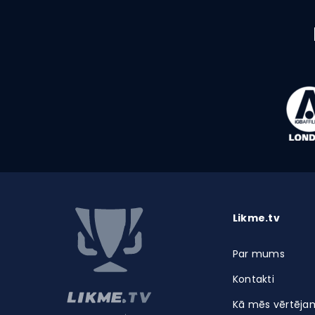
Likme.tv
Par mums
Kontakti
Kā mēs vērtēja