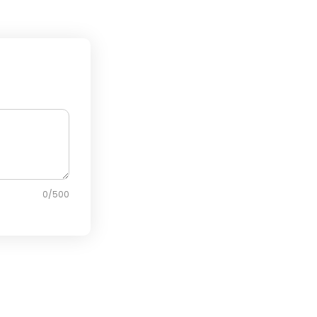
0
/500