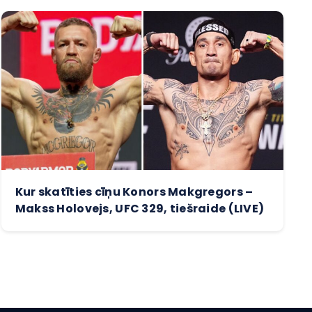
Kur skatīties cīņu Konors Makgregors –
Makss Holovejs, UFC 329, tiešraide (LIVE)