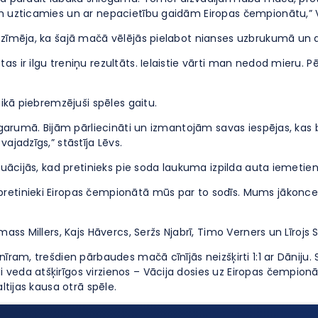
m uzticamies un ar nepacietību gaidām Eiropas čempionātu,” Vā
atzīmēja, ka šajā mačā vēlējās pielabot nianses uzbrukumā un a
s ir ilgu treniņu rezultāts. Ielaistie vārti man nedod mieru. 
aikā piebremzējuši spēles gaitu.
ūšu garumā. Bijām pārliecināti un izmantojām savas iespējas, k
ajadzīgs,” stāstīja Lēvs.
ituācijās, kad pretinieks pie soda laukuma izpilda auta iemetien
retinieki Eiropas čempionātā mūs par to sodīs. Mums jākoncen
mass Millers, Kajs Hāvercs, Seržs Njabrī, Timo Verners un Līrojs 
īram, trešdien pārbaudes mačā cīnījās neizšķirti 1:1 ar Dāniju. S
eda atšķirīgos virzienos – Vācija dosies uz Eiropas čempionātu
ltijas kausa otrā spēle.