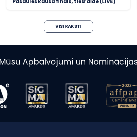
Pasaules kausa fināls, tiešraide (LIVE)
VISI RAKSTI
Mūsu Apbalvojumi un Nominācija