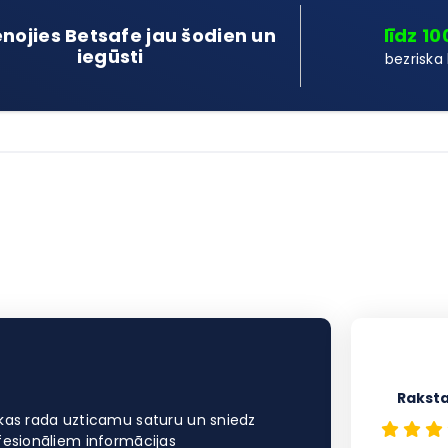
enojies Betsafe jau šodien un
līdz 1
iegūsti
bezriska
Raksta
 kas rada uzticamu saturu un sniedz
fesionāliem informācijas