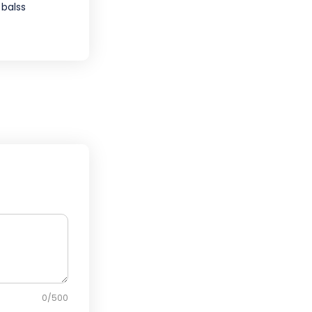
balss
0
/500