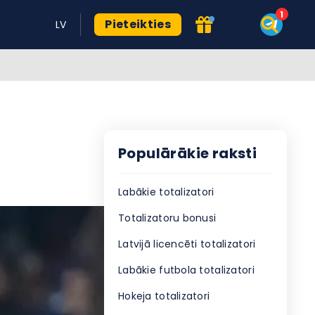
Pieteikties
LV
Populārākie raksti
Labākie totalizatori
Totalizatoru bonusi
Latvijā licencēti totalizatori
Labākie futbola totalizatori
Hokeja totalizatori