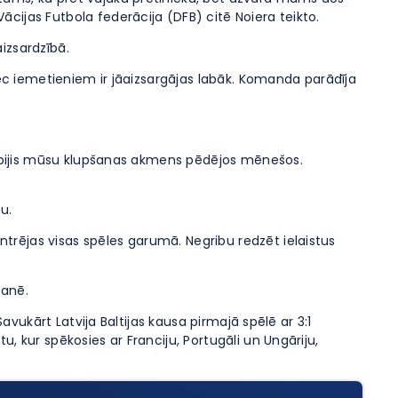
cijas Futbola federācija (DFB) citē Noiera teikto.
izsardzībā.
Pēc iemetieniem ir jāaizsargājas labāk. Komanda parādīja
as bijis mūsu klupšanas akmens pēdējos mēnešos.
u.
trējas visas spēles garumā. Negribu redzēt ielaistus
Sanē.
avukārt Latvija Baltijas kausa pirmajā spēlē ar 3:1
, kur spēkosies ar Franciju, Portugāli un Ungāriju,