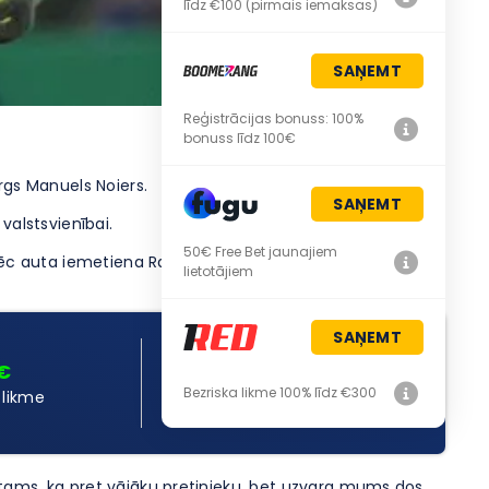
līdz €100 (pirmais iemaksas)
SAŅEMT
Reģistrācijas bonuss: 100%
bonuss līdz 100€
rgs Manuels Noiers.
SAŅEMT
 valstsvienībai.
50€ Free Bet jaunajiem
 Pēc auta iemetiena Raimonds Krollis nolika bumbu pa
lietotājiem
SAŅEMT
€
SAŅEMT BONUSU
Bezriska likme 100% līdz €300
 likme
otams, ka pret vājāku pretinieku, bet uzvara mums dos