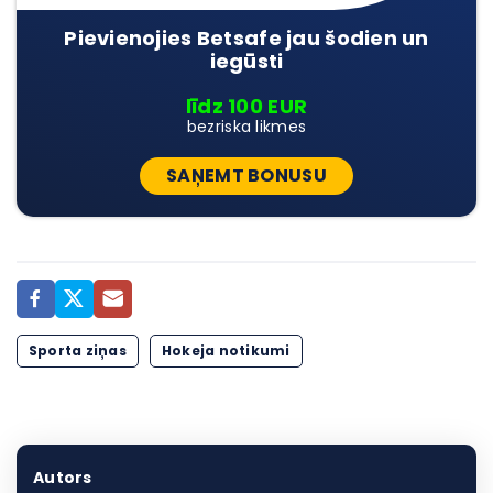
Pievienojies Betsafe jau šodien un
iegūsti
līdz 100 EUR
bezriska likmes
SAŅEMT BONUSU
Sporta ziņas
Hokeja notikumi
Autors