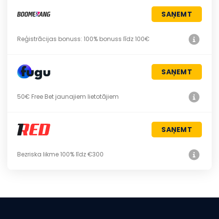
SAŅEMT
Reģistrācijas bonuss: 100% bonuss līdz 100€
SAŅEMT
50€ Free Bet jaunajiem lietotājiem
SAŅEMT
Bezriska likme 100% līdz €300