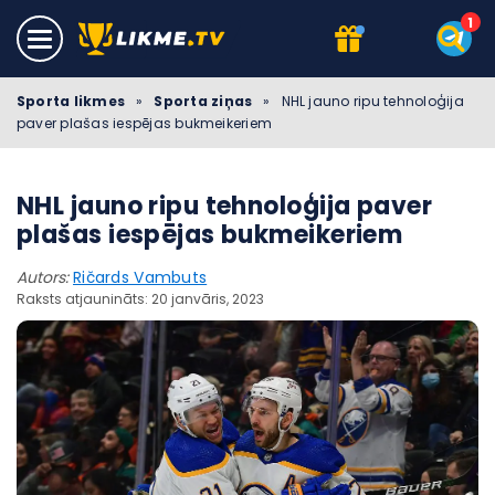
Sporta likmes
»
Sporta ziņas
»
NHL jauno ripu tehnoloģija
paver plašas iespējas bukmeikeriem
NHL jauno ripu tehnoloģija paver
plašas iespējas bukmeikeriem
Autors:
Ričards Vambuts
Raksts atjaunināts: 20 janvāris, 2023