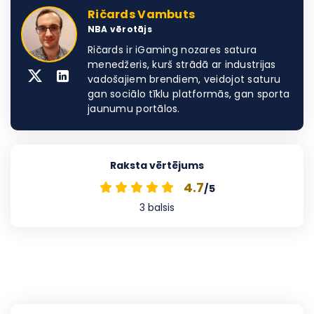
Ričards Vambuts
NBA vērotājs
Ričards ir iGaming nozares satura
menedžeris, kurš strādā ar industrijas
vadošajiem brendiem, veidojot saturu
gan sociālo tīklu platformās, gan sporta
jaunumu portālos.
Raksta vērtējums
4.7
/5
3
balsis