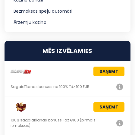
Kazino bonusi
Bezmaksas spēļu automāti
Ārzemju kazino
MĒS IZVĒLAMIES
SAŅEMT
Sagaidīšanas bonuss no 100% līdz 100 EUR
SAŅEMT
100% sagaidīšanas bonuss līdz €100 (pirmais
iemaksas)