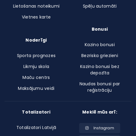
Lietošanas noteikumi
Spēļu automāti
Vietnes karte
Bonusi
Noderīgi
Kazino bonusi
Sporta prognozes
Bezriska griezieni
Likmju skola
Kazino bonusi bez
depozīta
Maču centrs
Naudas bonusi par
Maksājumu veidi
reģistrāciju
Totalizatori
Meklē mūs arī:
Totalizatori Latvijā
Instagram