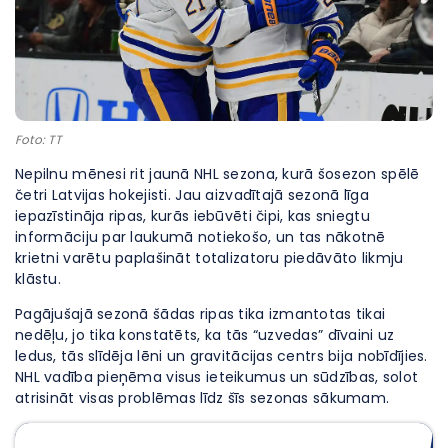
Foto: TT
Nepilnu mēnesi rit jaunā NHL sezona, kurā šosezon spēlē
četri Latvijas hokejisti. Jau aizvadītajā sezonā līga
iepazīstināja ripas, kurās iebūvēti čipi, kas sniegtu
informāciju par laukumā notiekošo, un tas nākotnē
krietni varētu paplašināt totalizatoru piedāvāto likmju
klāstu.
Pagājušajā sezonā šādas ripas tika izmantotas tikai
nedēļu, jo tika konstatēts, ka tās “uzvedas” dīvaini uz
ledus, tās slīdēja lēni un gravitācijas centrs bija nobīdījies.
NHL vadība pieņēma visus ieteikumus un sūdzības, solot
atrisināt visas problēmas līdz šīs sezonas sākumam.