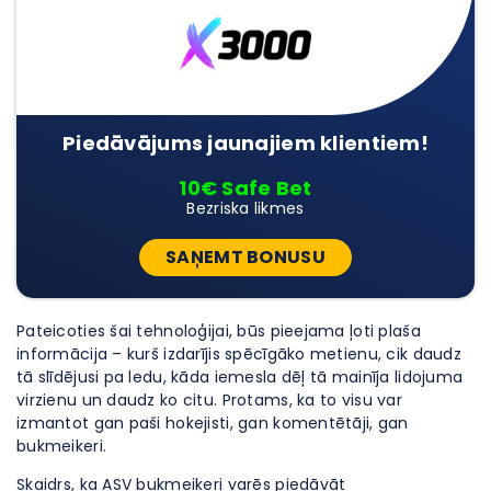
Piedāvājums jaunajiem klientiem!
10€ Safe Bet
Bezriska likmes
SAŅEMT BONUSU
Pateicoties šai tehnoloģijai, būs pieejama ļoti plaša
informācija – kurš izdarījis spēcīgāko metienu, cik daudz
tā slīdējusi pa ledu, kāda iemesla dēļ tā mainīja lidojuma
virzienu un daudz ko citu. Protams, ka to visu var
izmantot gan paši hokejisti, gan komentētāji, gan
bukmeikeri.
Skaidrs, ka ASV bukmeikeri varēs piedāvāt