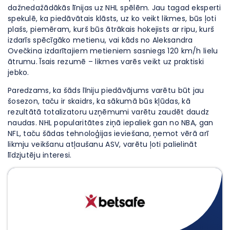
dažnedažādākās līnijas uz NHL spēlēm. Jau tagad eksperti
spekulē, ka piedāvātais klāsts, uz ko veikt likmes, būs ļoti
plašs, piemēram, kurš būs ātrākais hokejists ar ripu, kurš
izdarīs spēcīgāko metienu, vai kāds no Aleksandra
Ovečkina izdarītajiem metieniem sasniegs 120 km/h lielu
ātrumu. Īsais rezumē – likmes varēs veikt uz praktiski
jebko.
Paredzams, ka šāds līniju piedāvājums varētu būt jau
šosezon, taču ir skaidrs, ka sākumā būs kļūdas, kā
rezultātā totalizatoru uzņēmumi varētu zaudēt daudz
naudas. NHL popularitātes ziņā iepaliek gan no NBA, gan
NFL, taču šādas tehnoloģijas ieviešana, ņemot vērā arī
likmju veikšanu atļaušanu ASV, varētu ļoti palielināt
līdzjutēju interesi.