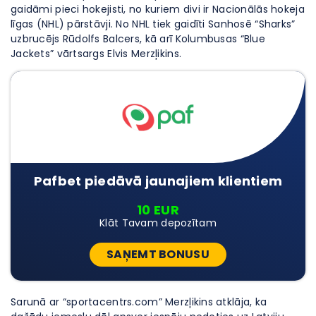
gaidāmi pieci hokejisti, no kuriem divi ir Nacionālās hokeja
līgas (NHL) pārstāvji. No NHL tiek gaidīti Sanhosē “Sharks”
uzbrucējs Rūdolfs Balcers, kā arī Kolumbusas “Blue
Jackets” vārtsargs Elvis Merzļikins.
Pafbet piedāvā jaunajiem klientiem
10 EUR
Klāt Tavam depozītam
SAŅEMT BONUSU
Sarunā ar “sportacentrs.com” Merzļikins atklāja, ka