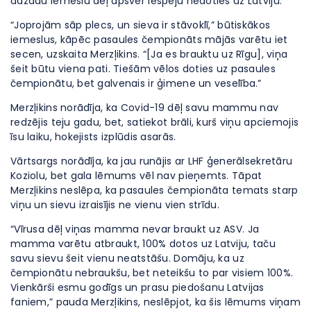
dažādu iemeslu dēļ apsver iespēju nedoties uz Latviju.
“Joprojām sāp plecs, un sieva ir stāvoklī,” būtiskākos
iemeslus, kāpēc pasaules čempionāts mājās varētu iet
secen, uzskaita Merzļikins. “[Ja es brauktu uz Rīgu], viņa
šeit būtu viena pati. Tiešām vēlos doties uz pasaules
čempionātu, bet galvenais ir ģimene un veselība.”
Merzļikins norādīja, ka Covid-19 dēļ savu mammu nav
redzējis teju gadu, bet, satiekot brāli, kurš viņu apciemojis
īsu laiku, hokejists izplūdis asarās.
Vārtsargs norādīja, ka jau runājis ar LHF ģenerālsekretāru
Koziolu, bet gala lēmums vēl nav pieņemts. Tāpat
Merzļikins neslēpa, ka pasaules čempionāta temats starp
viņu un sievu izraisījis ne vienu vien strīdu.
“Vīrusa dēļ viņas mamma nevar braukt uz ASV. Ja
mamma varētu atbraukt, 100% dotos uz Latviju, taču
savu sievu šeit vienu neatstāšu. Domāju, ka uz
čempionātu nebraukšu, bet neteikšu to par visiem 100%.
Vienkārši esmu godīgs un prasu piedošanu Latvijas
faniem,” pauda Merzļikins, neslēpjot, ka šis lēmums viņam