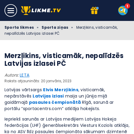
Sporta likmes
»
Sporta ziņas
»
Merzļikins, visticamāk,
nepalīdzēs Latvijas izlasei PČ
Merzļikins, visticamāk, nepalīdzēs
Latvijas izlasei PČ
Autors:
LETA
Raksts atjaunināts: 20 janvāris, 2023
Latvijas vārtsargs
Elvis Merzļikins
, visticamāk,
nepārstāvēs
Latvijas izlasi
maija un jūnija mijā
gaidāmajā
pasaules čempionātā
Rīgā, sarunā ar
portālu “sportacentrs.com” atklāja hokejists.
Iepriekš sarunās ar Latvijas medijiem Latvijas Hokeja
federācijas (LHF) ģenerālsekretārs Viesturs Koziols atklāja,
ka no ASV līdz pasaules čempionāta sākumam dzimtenē