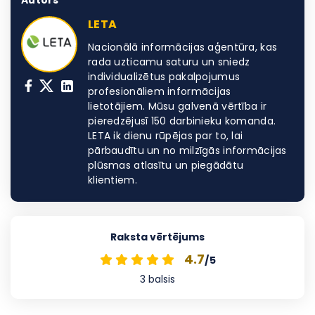
Autors
LETA
Nacionālā informācijas aģentūra, kas
rada uzticamu saturu un sniedz
individualizētus pakalpojumus
profesionāliem informācijas
lietotājiem. Mūsu galvenā vērtība ir
pieredzējusī 150 darbinieku komanda.
LETA ik dienu rūpējas par to, lai
pārbaudītu un no milzīgās informācijas
plūsmas atlasītu un piegādātu
klientiem.
Raksta vērtējums
4.7
/5
3
balsis