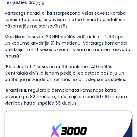
liek justies draņķīgi.
Vārtsargs norādīja, ka starpsezonā vēlas savest kārtībā
savainoto plecu, lai pavisam noteikti varētu piedalīties
nākamajās meistarsacīkstēs.
Merzļikins šosezon 23 NHL spēlēs vidēji ielaidis 2,93 ripas
un kopumā atvairījis 91,1% metienu. Vārtsargs komandai
palīdzējis izcīnīt sešas uzvaras, vienu no mačiem aizvadot
“sausā”.
“Blue Jackets” šosezon ar 39 punktiem 49 spēlēs
Centrālajā divīzijā ieņem pēdējo jeb astoto pozīciju un
būtībā jau ir zaudējusi cerības iekļūt izslēgšanas spēlēs.
Ierasti NHL regulārajā čempionātā komandas katra
aizvada pa 82 mačiem, taču šajā sezonā līdz 16.maijam
vienības katra izspēlēs 56 dueļus.