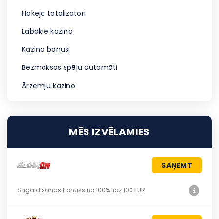
Hokeja totalizatori
Labākie kazino
Kazino bonusi
Bezmaksas spēļu automāti
Ārzemju kazino
MĒS IZVĒLAMIES
SAŅEMT
Sagaidīšanas bonuss no 100% līdz 100 EUR