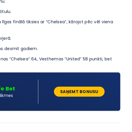
mu.
itulu.
 līgas finālā tiksies ar “Chelsea”, kārojot pēc vēl viena
rjerā.
irms desmit gadiem.
donas “Chelsea” 64, Vesthemas “United” 58 punkti, bet
fe Bet
SAŅEMT BONUSU
 likmes