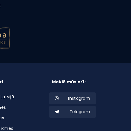
s
ri
Meklē mūs arī:
 Latvijā
Instagram
mes
Telegram
es
likmes