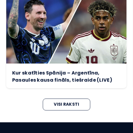
Kur skatīties Spānija – Argentīna,
Pasaules kausa fināls, tiešraide (LIVE)
VISI RAKSTI