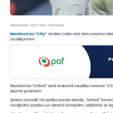
Mančestras "City" | Foto: Vbet News
Mančestras “City”
otrdien trešo reizi četru sezonu lai
zaudējumam.
P
Mančestras “United” savā laukumā zaudēja Lesteras “City” 
desmit punktiem.
Spiests aizvadīt trīs spēles piecās dienās, “United” trener
novājinātu sastāvu un desmit izmaiņām, salīdzinot ar iepr