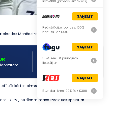
līdz €100 (pirmais iemaksas)
SAŅEMT
Reģistrācijas bonuss: 100%
bonuss līdz 100€
ateicoties Mančestras “United” piedzīvotajam
SAŅEMT
50€ Free Bet jaunajiem
EUR
SAŅEMT BONUSU
lietotājiem
depozītam
SAŅEMT
ited” trīs kārtas pirms sacensību beigām atpaliek par
Bezriska likme 100% līdz €300
entei “City”, otrdienas mačā izvēloties spēlēt ar