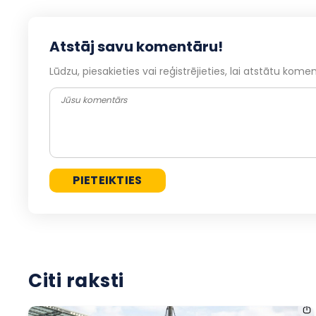
Atstāj savu komentāru!
Lūdzu, piesakieties vai reģistrējieties, lai atstātu kome
Citi raksti