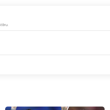
ntāru.