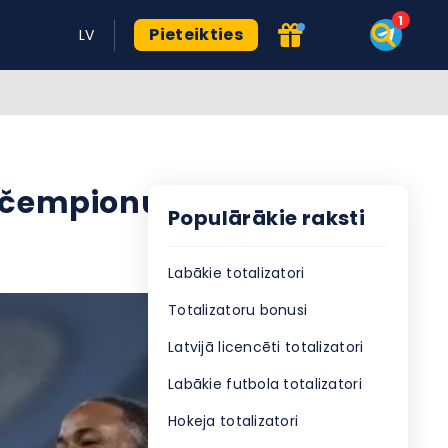
Pieteikties
LV
s čempionu godā
Populārākie raksti
Labākie totalizatori
Totalizatoru bonusi
Latvijā licencēti totalizatori
Labākie futbola totalizatori
Hokeja totalizatori