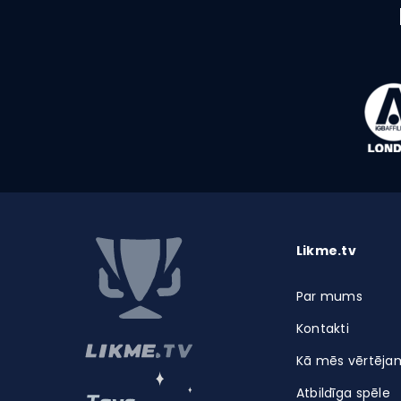
Likme.tv
Par mums
Kontakti
Kā mēs vērtēja
Atbildīga spēle