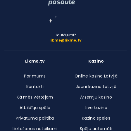
Jautājumi?
likme@likme.tv
Likme.tv
Kazino
Par mums
Online kazino Latvijā
Kontakti
Jauni kazino Latvijā
Kā mēs vērtējam
Ārzemju kazino
Atbildīga spēle
Live kazino
Privātuma politika
Kazino spēles
Lietošanas noteikumi
Spēļu automāti