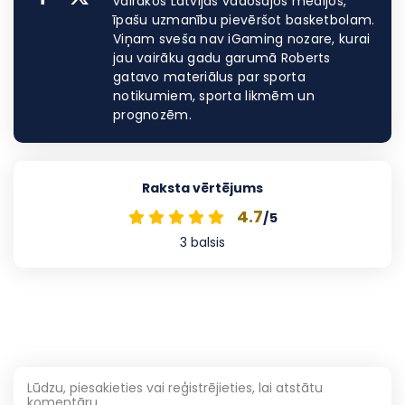
vairākos Latvijas vadošajos medijos,
īpašu uzmanību pievēršot basketbolam.
Viņam sveša nav iGaming nozare, kurai
jau vairāku gadu garumā Roberts
gatavo materiālus par sporta
notikumiem, sporta likmēm un
prognozēm.
Raksta vērtējums
4.7
/5
3
balsis
Lūdzu, piesakieties vai reģistrējieties, lai atstātu
komentāru.