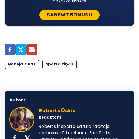
bezriska likmes
SAŅEMT BONUSU
Hokeja ziņas
Sporta ziņas
Autors
Roberts Ūdris
Redaktors
Roberts ir sporta satura radītājs:
darbojas kā freelance žurnālists