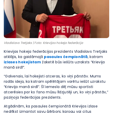
Vladislavs Tretjaks | Foto: Krievijas hokeja federācija
Krievijas hokeja federācijas prezidents Vladislavs Tretjaks
atklājis, ka gaidāmajā
pasaules čempionātā
, katram
izlases hokejistam
žaketē būs iešūts uzraksts “Krievija
manā sirdī”.
“Galvenais, lai hokejisti atceras, ko viņi pārstāv. Mums
radās ideja, ka katram spēlētājam varētu iešūt uzrakstu
“Krievija manā sirdī”. Šī iemesla dēļ mūsu sportisti
atcerēsies par ko fano mūsu līdzjutēji un, ko viņi pārstāv,”
paziņoja federācijas prezidents.
Atgādinām, ka pasaules čempionātā Krievijas izlase
nedrīkst izmantot savu ģērboni, karogu vai citus