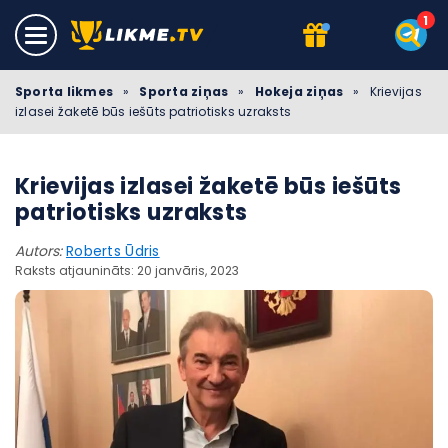
Sporta likmes
»
Sporta ziņas
»
Hokeja ziņas
»
Krievijas
izlasei žaketē būs iešūts patriotisks uzraksts
Krievijas izlasei žaketē būs iešūts
patriotisks uzraksts
Autors:
Roberts Ūdris
Raksts atjaunināts: 20 janvāris, 2023