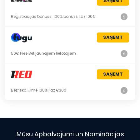
SAŅEMT
Reģistrācijas bonuss: 100% bonuss līdz 100€
SAŅEMT
50€ Free Bet jaunajiem lietotājiem
SAŅEMT
Bezriska likme 100% līdz €300
Mūsu Apbalvojumi un Nominācijas