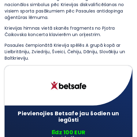
nacionālos simbolus pēc Krievijas diskvalificēšanas no
visiem sporta pasākumiem pēc Pasaules antidopinga
aģentūras lēmuma.
Krievijas himnas vietā skanēs fragments no Pjotra
Čaikovska koncerta klavierēm un orķestrim.
Pasaules čempionātā Krievija spēlēs A grupā kopā ar
Lielbritāniju, Zviedriju, Šveici, Čehiju, Dāniju, Slovākiju un
Baltkrieviju.
Pievienojies Betsafe jau šodien un
iegūsti
līdz 100 EUR