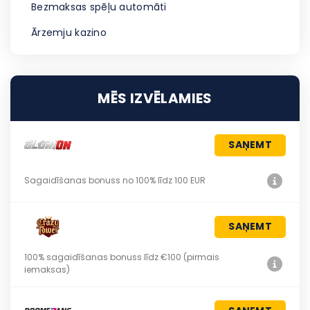
Bezmaksas spēļu automāti
Ārzemju kazino
MĒS IZVĒLAMIES
SAŅEMT
Sagaidīšanas bonuss no 100% līdz 100 EUR
SAŅEMT
100% sagaidīšanas bonuss līdz €100 (pirmais
iemaksas)