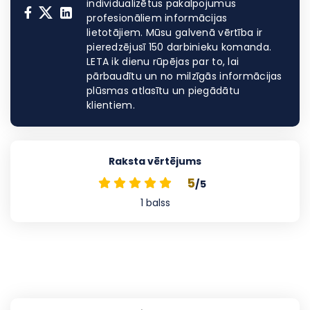
individualizētus pakalpojumus
profesionāliem informācijas
lietotājiem. Mūsu galvenā vērtība ir
pieredzējusī 150 darbinieku komanda.
LETA ik dienu rūpējas par to, lai
pārbaudītu un no milzīgās informācijas
plūsmas atlasītu un piegādātu
klientiem.
Raksta vērtējums
5
/5
1
balss