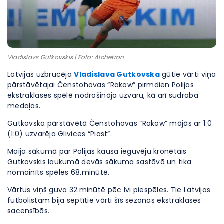
Vladislavs Gutkovskis | Foto: Alchetron
Latvijas uzbrucēja
Vladislava Gutkovska
gūtie vārti viņa
pārstāvētajai Čenstohovas “Rakow” pirmdien Polijas
ekstraklases spēlē nodrošināja uzvaru, kā arī sudraba
medaļas.
Gutkovska pārstāvētā Čenstohovas “Rakow” mājās ar 1:0
(1:0) uzvarēja Glivices “Piast”.
Maija sākumā par Polijas kausa ieguvēju kronētais
Gutkovskis laukumā devās sākuma sastāvā un tika
nomainīts spēles 68.minūtē.
Vārtus viņš guva 32.minūtē pēc Ivi piespēles. Tie Latvijas
futbolistam bija septītie vārti šīs sezonas ekstraklases
sacensībās.