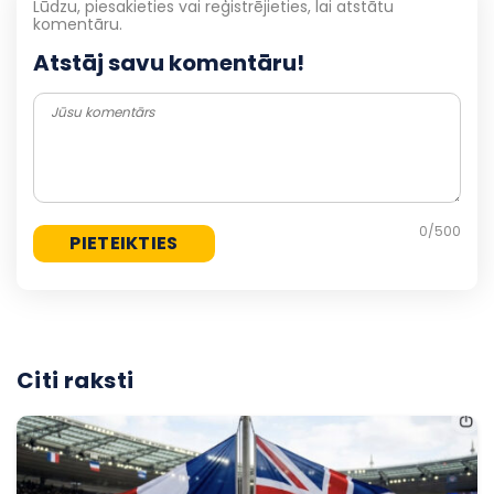
Lūdzu, piesakieties vai reģistrējieties, lai atstātu
komentāru.
Atstāj savu komentāru!
0
/500
Citi raksti