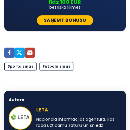
līdz 100 EUR
bezriska likmes
SAŅEMT BONUSU
Sporta ziņas
Futbola ziņas
Autors
LETA
Nacionālā informācijas aģentūra, kas
rada uzticamu saturu un sniedz