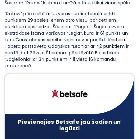
Šosezon “Rakow” klubam turnīrā atlikusi tikai viena spēle.
“Rakow” pēc izcīnītās uzvaras turnīra tabulā ar 56
punktiem 29 spēlēs ieņem otro vietu, par četriem
punktiem apsteidzot Ščecinas “Pogoņ”. Šogad uzvaru
ekstraklasē izcīna Varšavas “Legia”, kurai ir 61 punkts un
kuru Čenstohovas vienība vairs nevar panākt. Kristera
Tobera pārstāvētā Gdaņskas “Lechia” ar 42 punktiem ir
piektā, bet Pāvela Šteinbora pārstāvētā Belastokas
“Jagiellonia” ar 34 punktiem ir 11.vietā 16 komandu
konkurencē.
Pievienojies Betsafe jau šodien un
iegūsti