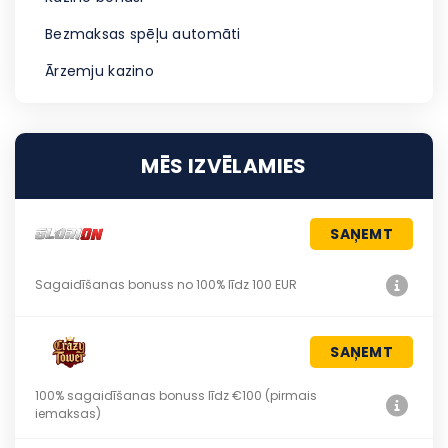
Bezmaksas spēļu automāti
Ārzemju kazino
MĒS IZVĒLAMIES
SAŅEMT
Sagaidīšanas bonuss no 100% līdz 100 EUR
SAŅEMT
100% sagaidīšanas bonuss līdz €100 (pirmais
iemaksas)