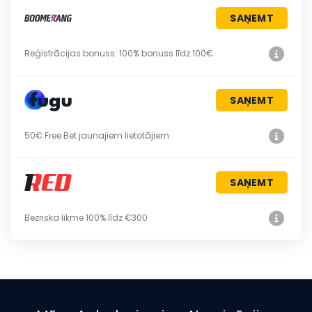
SAŅEMT
Reģistrācijas bonuss: 100% bonuss līdz 100€
SAŅEMT
50€ Free Bet jaunajiem lietotājiem
SAŅEMT
Bezriska likme 100% līdz €300