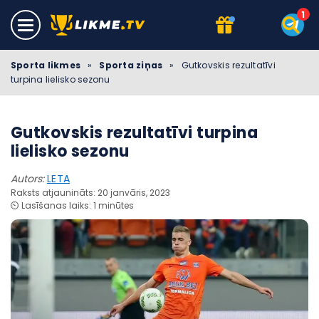
Sporta likmes
»
Sporta ziņas
»
Gutkovskis rezultatīvi
turpina lielisko sezonu
Gutkovskis rezultatīvi turpina
lielisko sezonu
Autors:
LETA
Raksts atjaunināts: 20 janvāris, 2023
⏲️ Lasīšanas laiks: 1 minūtes