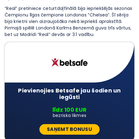
“Real” pretiniece ceturtdaļfinālā bija iepriekšējās sezonas
Čempionu līgas čempione Londonas “Chelsea”. Šī sērija
bija krietni vien aizraujošāka nekā iepriekš aprakstītā.
Pirmajā spēlē Londonā Karīms Benzemā guva trīs vārtus,
bet uz Madridi “Real” devās ar 3:1 vadību.
Pievienojies Betsafe jau šodien un
iegūsti
līdz 100 EUR
bezriska likmes
SAŅEMT BONUSU