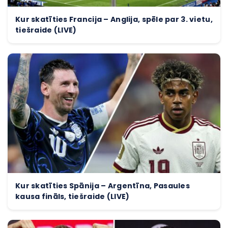
Kur skatīties Francija – Anglija, spēle par 3. vietu,
tiešraide (LIVE)
Kur skatīties Spānija – Argentīna, Pasaules
kausa fināls, tiešraide (LIVE)