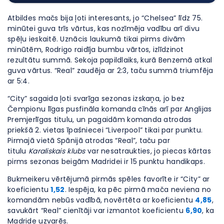
Atbildes mačs bija ļoti interesants, jo “Chelsea” līdz 75.
minūtei guva trīs vārtus, kas nozīmēja vadību arī divu
spēļu ieskaitē. Uznācis laukumā tikai pirms divām
minūtēm, Rodrigo raidīja bumbu vārtos, izlīdzinot
rezultātu summā. Sekoja papildlaiks, kurā Benzemā atkal
guva vārtus. “Real” zaudēja ar 2:3, taču summā triumfēja
ar 5:4.
“City” sagaida ļoti svarīga sezonas izskaņa, jo bez
Čempionu līgas pusfināla komanda cīnās arī par Anglijas
Premjerlīgas titulu, un pagaidām komanda atrodas
priekšā 2. vietas īpašniecei “Liverpool” tikai par punktu.
Pirmajā vietā Spānijā atrodas “Real”, taču par
titulu
Karaliskais klubs
var nesatraukties, jo piecas kārtas
pirms sezonas beigām Madridei ir 15 punktu handikaps.
Bukmeikeru vērtējumā pirmās spēles favorīte ir “City” ar
koeficientu
1,52
. Iespēja, ka pēc pirmā mača neviena no
komandām nebūs vadībā, novērtēta ar koeficientu
4,85
,
savukārt “Real” cienītāji var izmantot koeficientu
6,90
, ka
Madride uzvarēs.