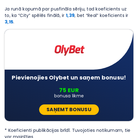
Ja runā kopumā par pusfināla sēriju, tad koeficients uz
to, ka “City” spēlēs finālā, ir
1,39
, bet “Real” koeficients ir
3,15
.
Pievienojies Olybet un saņem bonusu!
75 EUR
bonusa likme
SAŅEMT BONUSU
* Koeficienti publikācijas brīdī. Tuvojoties notikumam, tie
var mainīties