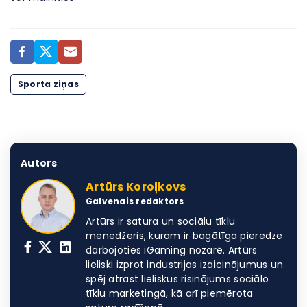
Sporta ziņas
Autors
Artūrs Koroļkovs
Galvenais redaktors
Artūrs ir satura un sociālu tīklu
menedžeris, kuram ir bagātīga pieredze
darbojoties iGaming nozarē. Artūrs
lieliski izprot industrijas izaicinājumus un
spēj atrast lieliskus risinājums sociālo
tīklu marketingā, kā arī piemērota