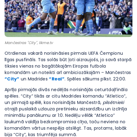
Mančestras "City", likme.tv
Otrdienas vakarā norisināsies pirmais UEFA Čempionu
līgas pusfināls. Tas solās būt ļoti aizraujošs, jo savā starpā
tiksies vienas no bagātākajām Eiropas futbola
komandām un noteikti arī ambiciozākajām – Mančestras
“City”
un Madrides
“Real”
. Spēles sākums plkst. 22:00.
Aprīļa pirmajās divās nedēļās norisinājās ceturtdaļfināla
spēles. “City” tikās ar citu Madrides komandu “Atletico”,
un pirmajā spēlē, kas norisinājās Mančestrā,
pilsētnieki
otrajā puslaikā uzlauza pretinieku aizsardzību un izcīnīja
minimālu panākumu ar 1:0. Nedēļu vēlāk “Atletico”
laukumā valdīja bezkompromisa cīņa, taču neviena no
komandām vārtus nespēja atslēgt. Tas, protams, labāk
bija “City”, kas triumfēja summā.