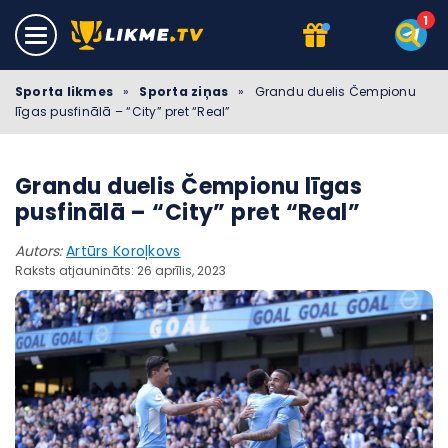
Sporta likmes
»
Sporta ziņas
»
Grandu duelis Čempionu
līgas pusfinālā – “City” pret “Real”
Grandu duelis Čempionu līgas
pusfinālā – “City” pret “Real”
Autors:
Artūrs Koroļkovs
Raksts atjaunināts: 26 aprīlis, 2023