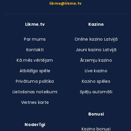
likme@likme.tv
Likme.tv
Kazino
Par mums
Online kazino Latvijā
Kontakti
Jauni kazino Latvijā
Kā mēs vērtējam
Ārzemju kazino
Atbildīga spēle
Live kazino
Privātuma politika
Kazino spēles
Lietošanas noteikumi
Spēļu automāti
Vietnes karte
Bonusi
Noderīgi
Kazino bonusi