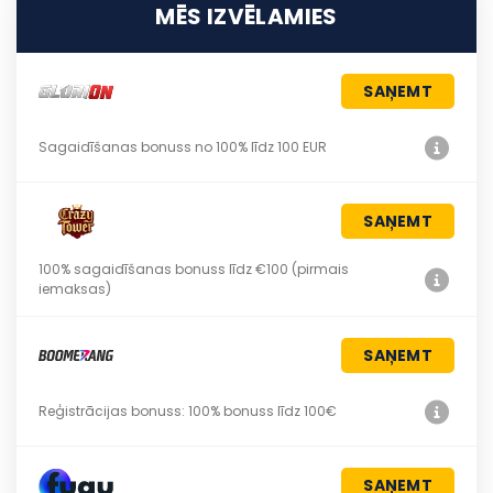
MĒS IZVĒLAMIES
SAŅEMT
Sagaidīšanas bonuss no 100% līdz 100 EUR
SAŅEMT
100% sagaidīšanas bonuss līdz €100 (pirmais
iemaksas)
SAŅEMT
Reģistrācijas bonuss: 100% bonuss līdz 100€
SAŅEMT