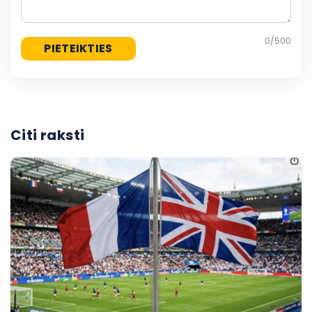
0
/500
Citi raksti