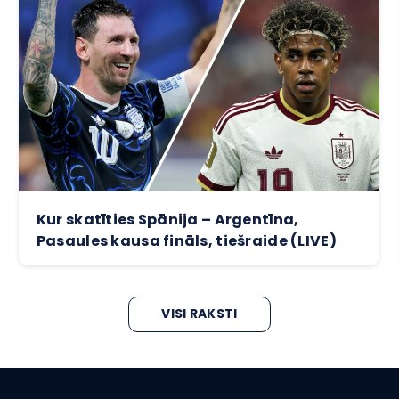
Kur skatīties Spānija – Argentīna,
Pasaules kausa fināls, tiešraide (LIVE)
VISI RAKSTI