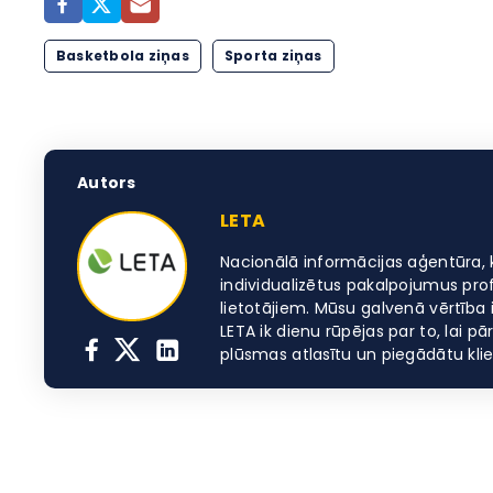
Basketbola ziņas
Sporta ziņas
Autors
LETA
Nacionālā informācijas aģentūra,
individualizētus pakalpojumus pro
lietotājiem. Mūsu galvenā vērtība 
LETA ik dienu rūpējas par to, lai p
plūsmas atlasītu un piegādātu kli