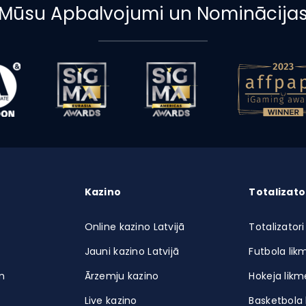
Mūsu Apbalvojumi un Nominācija
Kazino
Totalizato
Online kazino Latvijā
Totalizatori
Jauni kazino Latvijā
Futbola lik
m
Ārzemju kazino
Hokeja likm
Live kazino
Basketbola 