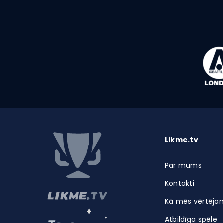
Likme.tv
Par mums
Kontakti
Kā mēs vērtēja
Atbildīga spēle