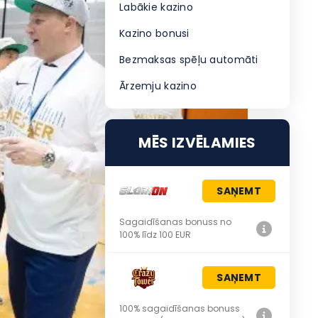
Labākie kazino
Kazino bonusi
Bezmaksas spēļu automāti
Ārzemju kazino
MĒS IZVĒLAMIES
SAŅEMT
Sagaidīšanas bonuss no
100% līdz 100 EUR
SAŅEMT
100% sagaidīšanas bonuss