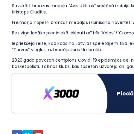
Savukārt bronzas medaļu “Avis Utilitas” sastāvā izcīnīj
Kristaps Gludītis.
Freimaņa nopelni bronzas medaļas izcīnīšanā novērtēti ar
Bez viņa labāko pieciniekā iekļauti arī trīs “Kalev”/”Cra
Iepriekšējā reize, kad kāds no Latvijas spēlētājiem tika i
“Tarvas” vieglais uzbrucējs Juris Umbraško.
2020.gada pavasarī čempions Covid-19 epidēmijas dēļ net
basketbolisti. Tallinas klubs, kas šosezon uzvarēja arī Ig
Piedā