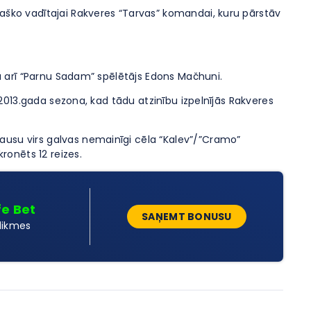
raško vadītajai Rakveres “Tarvas” komandai, kuru pārstāv
kā arī “Parnu Sadam” spēlētājs Edons Mačhuni.
./2013.gada sezona, kad tādu atzinību izpelnījās Rakveres
ausu virs galvas nemainīgi cēla “Kalev”/”Cramo”
ronēts 12 reizes.
fe Bet
SAŅEMT BONUSU
 likmes