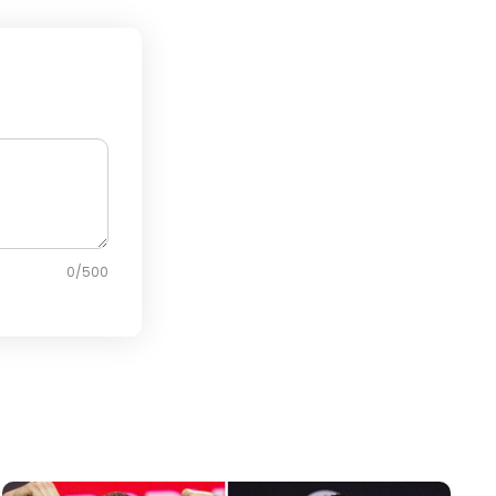
0
/500