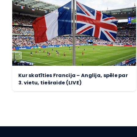
Kur skatīties Francija – Anglija, spēle par
3. vietu, tiešraide (LIVE)