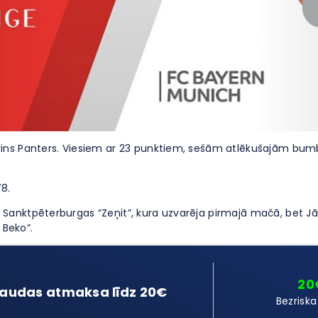
vins Panters. Viesiem ar 23 punktiem, sešām atlēkušajām bu
78.
Sanktpēterburgas “Zeņit”, kura uzvarēja pirmajā mačā, bet Jā
Beko”.
20
audas atmaksa līdz 20€
Bezriska