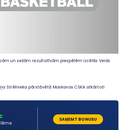
mbām un sešām rezultatīvām piespēlēm izcēlās Veids
ņa Strēlnieka pārstāvētā Maskavas CSKA atkārtoti
€
SAŅEMT BONUSU
 likme