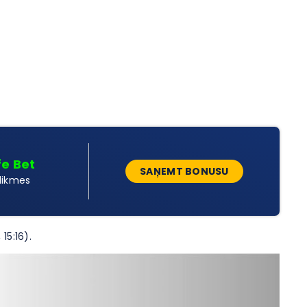
fe Bet
SAŅEMT BONUSU
 likmes
15:16).