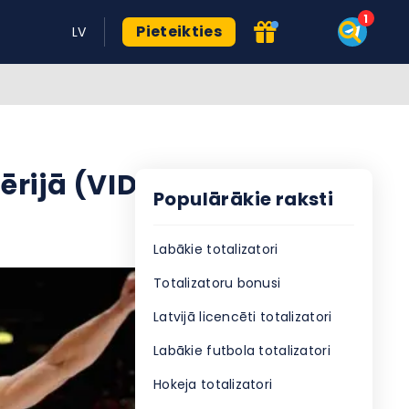
Pieteikties
LV
ērijā (VIDEO)
Populārākie raksti
Labākie totalizatori
Totalizatoru bonusi
Latvijā licencēti totalizatori
Labākie futbola totalizatori
Hokeja totalizatori