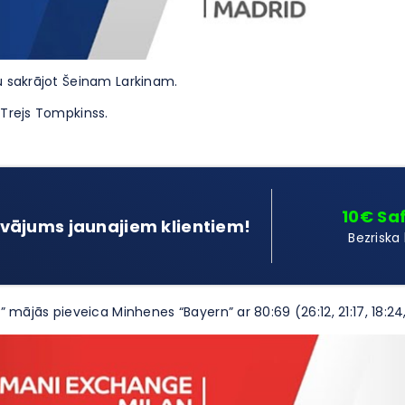
tu sakrājot Šeinam Larkinam.
 Trejs Tompkinss.
10€ Sa
vājums jaunajiem klientiem!
Bezriska
jās pieveica Minhenes “Bayern” ar 80:69 (26:12, 21:17, 18:24, 