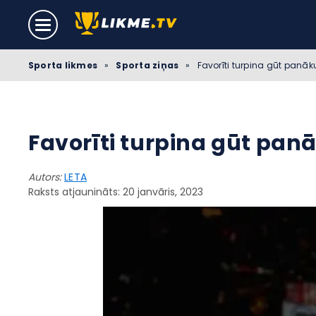
Sporta likmes
»
Sporta ziņas
»
Favorīti turpina gūt panāk
Favorīti turpina gūt pan
Autors:
LETA
Raksts atjaunināts: 20 janvāris, 2023