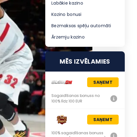
Labākie kazino
Kazino bonusi
Bezmaksas spēļu automāti
Ārzemju kazino
MĒS IZVĒLAMIES
SAŅEMT
Sagaidīšanas bonuss no
100% līdz 100 EUR
SAŅEMT
100% sagaidīšanas bonuss