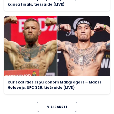
kausa fināls, tiešraide (LIVE)
Kur skatīties cīņu Konors Makgregors – Makss
Holovejs, UFC 329, tiešraide (LIVE)
VISI RAKSTI