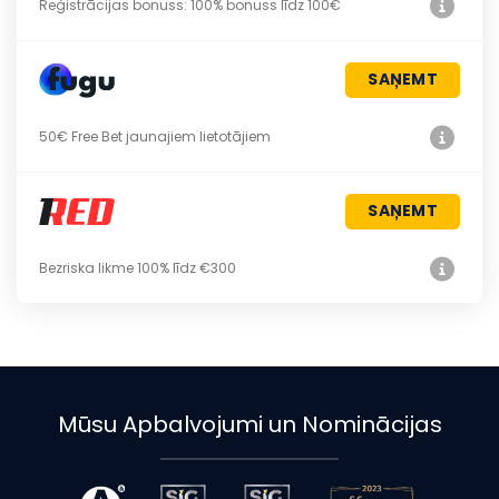
Reģistrācijas bonuss: 100% bonuss līdz 100€
SAŅEMT
50€ Free Bet jaunajiem lietotājiem
SAŅEMT
Bezriska likme 100% līdz €300
Mūsu Apbalvojumi un Nominācijas