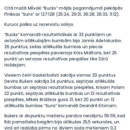
Citā mačā Milvoki “Bucks” mājās pagarinājumā piekāpās
Fīniksas “Suns” ar 127:128 (25:24, 29:31, 36:28, 26:33, 11:12).
Kurucs palika uz rezervistu soliņa.
“Bucks” komandā rezultatīvākais ar 33 punktiem un
astoņām atlēkušajām bumbām bija Jannis Adetokunbo.
26 punktus, sešas atlēkušās bumbas un piecas
rezultatīvas piespēles pievienoja Kriss Midltons, bet 25
punkti un astoņas rezultatīvas piespēles tika Džrū
Holidejam.
Viesiem četri basketbolisti sakrāja vismaz 20 punktus.
Devins Bukers sakrāja 24 punktus, septiņas atlēkušās
bumbas un septiņas rezultatīvas piespēles, Krisam Polam
22 punkti, septiņas atlēkušās bumbas un 13 rezultatīvas
piespēles, Mīkels Bridžess guva 21, bet 20 punkti un 13
atlēkušās bumbas “Suns” komandā Deandrē Eitonam.
Bukers ar divpunktu metienu panāca neizšķirtu 116:116, kad
līdz pamatlaika beigām bija atlikušas 25,5 sekundes, un
viņš arī realizēja pirmo no diviem soda metieniem 0,3