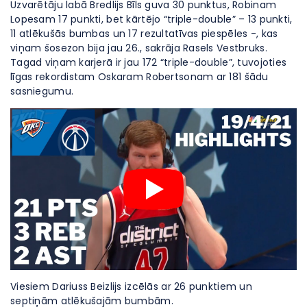
Uzvarētāju labā Bredlijs Bīls guva 30 punktus, Robinam
Lopesam 17 punkti, bet kārtējo “triple-double” – 13 punkti,
11 atlēkušās bumbas un 17 rezultatīvas piespēles -, kas
viņam šosezon bija jau 26., sakrāja Rasels Vestbruks.
Tagad viņam karjerā ir jau 172 “triple-double”, tuvojoties
līgas rekordistam Oskaram Robertsonam ar 181 šādu
sasniegumu.
Viesiem Dariuss Beizlijs izcēlās ar 26 punktiem un
septiņām atlēkušajām bumbām.