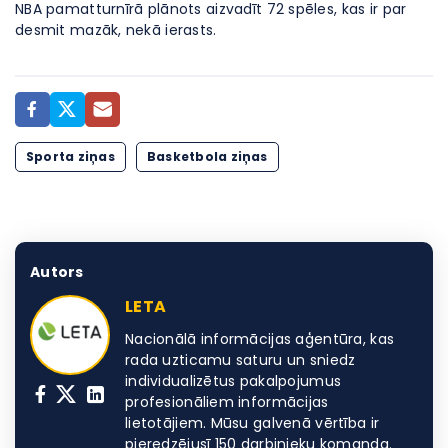
NBA pamatturnīrā plānots aizvadīt 72 spēles, kas ir par
desmit mazāk, nekā ierasts.
Sporta ziņas
Basketbola ziņas
Autors
LETA
Nacionālā informācijas aģentūra, kas
rada uzticamu saturu un sniedz
individualizētus pakalpojumus
profesionāliem informācijas
lietotājiem. Mūsu galvenā vērtība ir
pieredzējusī 150 darbinieku komanda.