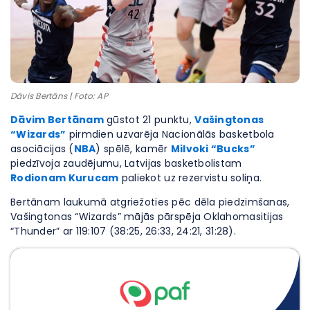
Dāvis Bertāns | Foto: AP
Dāvim Bertānam
gūstot 21 punktu,
Vašingtonas
“Wizards”
pirmdien uzvarēja Nacionālās basketbola
asociācijas (
NBA
) spēlē, kamēr
Milvoki “Bucks”
piedzīvoja zaudējumu, Latvijas basketbolistam
Rodionam Kurucam
paliekot uz rezervistu soliņa.
Bertānam laukumā atgriežoties pēc dēla piedzimšanas,
Vašingtonas “Wizards” mājās pārspēja Oklahomasitijas
“Thunder” ar 119:107 (38:25, 26:33, 24:21, 31:28).