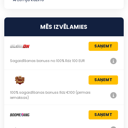
MĒS IZVĒLAMIES
SAŅEMT
Sagaidīšanas bonuss no 100% līdz 100 EUR
SAŅEMT
100% sagaidīšanas bonuss līdz €100 (pirmais
iemaksas)
SAŅEMT