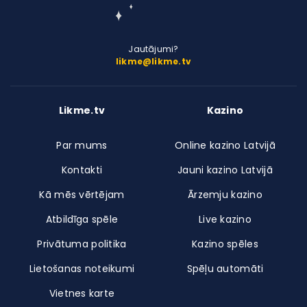
Jautājumi?
likme@likme.tv
Likme.tv
Kazino
Par mums
Online kazino Latvijā
Kontakti
Jauni kazino Latvijā
Kā mēs vērtējam
Ārzemju kazino
Atbildīga spēle
Live kazino
Privātuma politika
Kazino spēles
Lietošanas noteikumi
Spēļu automāti
Vietnes karte