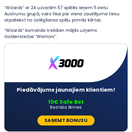
“Wizards” ar 24 uzvarām 57 spēlēs ieņem 11.vietu
Austrumu grupā, vairs tikai par viena zaudējuma tiesu
atpaliekot no izslēgšanas spēļu pirmās kārtas.
“Wizards” komanda trešdien mājās uzņems
Goldensteitas “Warriors”.
Piedāvājums jaunajiem klientiem!
10€ Safe Bet
Bezriska likmes
SAŅEMT BONUSU