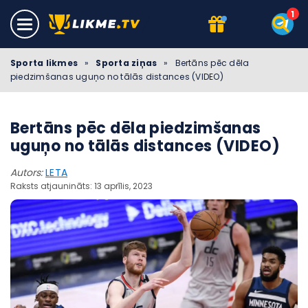
Sporta likmes
»
Sporta ziņas
»
Bertāns pēc dēla
piedzimšanas uguņo no tālās distances (VIDEO)
Bertāns pēc dēla piedzimšanas
uguņo no tālās distances (VIDEO)
Autors:
LETA
Raksts atjaunināts: 13 aprīlis, 2023