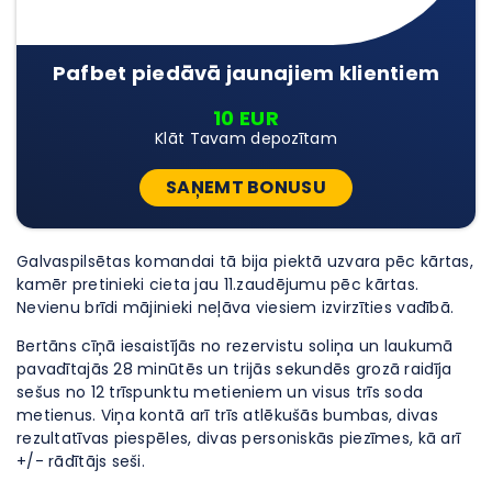
Pafbet piedāvā jaunajiem klientiem
10 EUR
Klāt Tavam depozītam
SAŅEMT BONUSU
Galvaspilsētas komandai tā bija piektā uzvara pēc kārtas,
kamēr pretinieki cieta jau 11.zaudējumu pēc kārtas.
Nevienu brīdi mājinieki neļāva viesiem izvirzīties vadībā.
Bertāns cīņā iesaistījās no rezervistu soliņa un laukumā
pavadītajās 28 minūtēs un trijās sekundēs grozā raidīja
sešus no 12 trīspunktu metieniem un visus trīs soda
metienus. Viņa kontā arī trīs atlēkušās bumbas, divas
rezultatīvas piespēles, divas personiskās piezīmes, kā arī
+/- rādītājs seši.