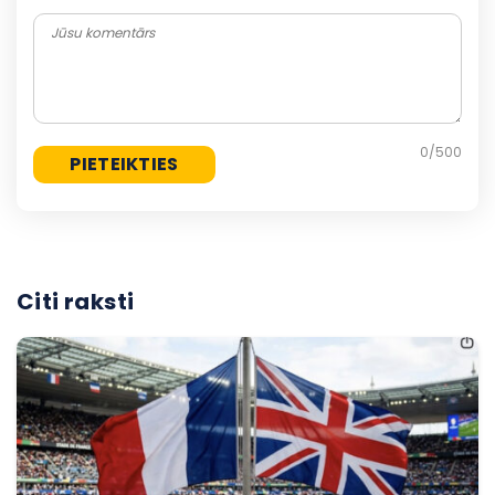
0
/500
Citi raksti