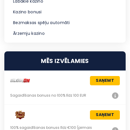
Labākie kazino
Kazino bonusi
Bezmaksas spēļu automāti
Ārzemju kazino
MĒS IZVĒLAMIES
SAŅEMT
Sagaidīšanas bonuss no 100% līdz 100 EUR
SAŅEMT
100% sagaidīšanas bonuss līdz €100 (pirmais