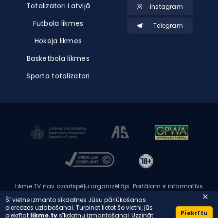
Totalizatori Latvijā
Instagram
Futbola likmes
Telegram
Hokeja likmes
Basketbola likmes
Sporta totalizatori
Likme TV nav azartspēļu organizētājs. Portālam ir informatīvs
raksturs.
Šī vietne izmanto sīkdatnes Jūsu pārlūkošanas
Copyright © 2026 Likme TV - Visas tiesības aizsargātas
pieredzes uzlabošanai. Turpinot lietot šo vietni, jūs
Piekrītu
piekrītat
likme.tv
sīkdatņu izmantošanai
Uzzināt