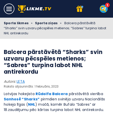
Sporta likmes
»
Sporta ziņas
»
Balcera pārstāvētā
“Sharks” svin uzvaru pēcspēles metienos; “Sabres” turpina labot
NHL antirekordu
Balcera pārstāvētā “Sharks” svin
uzvaru pēcspēles metienos;
“Sabres” turpina labot NHL
antirekordu
Autors:
LETA
Raksts atjaunināts: 1 februāris, 2023
Latvijas hokejista
Rūdolfa Balcera
pārstāvētā vienība
Sanhosē “Sharks”
pirmdien svinēja uzvaru Nacionālās
hokeja līgas (
NHL
) mačā, kamēr Bufalo “Sabres” ar
18.zaudējumu pēc kārtas turpina labot NHL antirekordu.