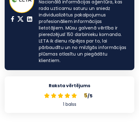
Nacionālā informācijas aģentūra, kas
rada uzticamu saturu un sniedz
individualizētus pakalpojumus
profesionāliem informācijas
lietotājiem. Mūsu galvenā vērtība ir
pieredzējusī 150 darbinieku komanda.
LETA ik dienu rūpējas par to, lai
pārbaudītu un no milzīgās informācijas
plūsmas atlasītu un piegādātu
klientiem.
Raksta vērtējums
5
/5
1
balss