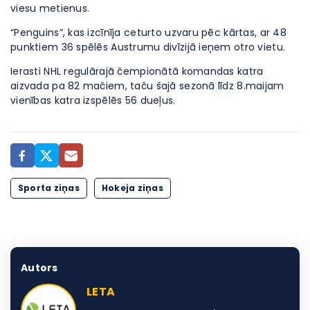
viesu metienus.
“Penguins”, kas izcīnīja ceturto uzvaru pēc kārtas, ar 48
punktiem 36 spēlēs Austrumu divīzijā ieņem otro vietu.
Ierasti NHL regulārajā čempionātā komandas katra
aizvada pa 82 mačiem, taču šajā sezonā līdz 8.maijam
vienības katra izspēlēs 56 dueļus.
Sporta ziņas
Hokeja ziņas
Autors
LETA