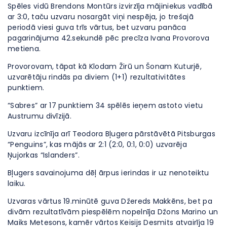
Spēles vidū Brendons Montūrs izvirzīja mājiniekus vadībā
ar 3:0, taču uzvaru nosargāt viņi nespēja, jo trešajā
periodā viesi guva trīs vārtus, bet uzvaru panāca
pagarinājuma 42.sekundē pēc precīza Ivana Provorova
metiena.
Provorovam, tāpat kā Klodam Žirū un Šonam Kuturjē,
uzvarētāju rindās pa diviem (1+1) rezultativitātes
punktiem.
“Sabres” ar 17 punktiem 34 spēlēs ieņem astoto vietu
Austrumu divīzijā.
Uzvaru izcīnīja arī Teodora Bļugera pārstāvētā Pitsburgas
“Penguins”, kas mājās ar 2:1 (2:0, 0:1, 0:0) uzvarēja
Ņujorkas “Islanders”.
Bļugers savainojuma dēļ ārpus ierindas ir uz nenoteiktu
laiku.
Uzvaras vārtus 19.minūtē guva Džereds Makkēns, bet pa
divām rezultatīvām piespēlēm nopelnīja Džons Marino un
Maiks Metesons, kamēr vārtos Keisijs Desmits atvairīja 19