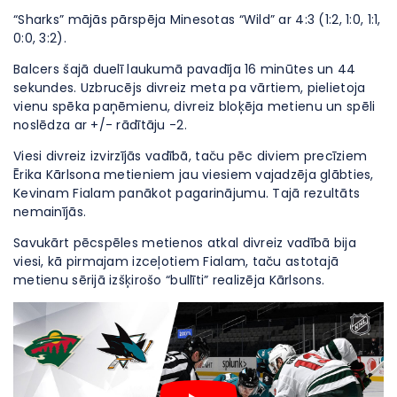
“Sharks” mājās pārspēja Minesotas “Wild” ar 4:3 (1:2, 1:0, 1:1,
0:0, 3:2).
Balcers šajā duelī laukumā pavadīja 16 minūtes un 44
sekundes. Uzbrucējs divreiz meta pa vārtiem, pielietoja
vienu spēka paņēmienu, divreiz bloķēja metienu un spēli
noslēdza ar +/- rādītāju -2.
Viesi divreiz izvirzījās vadībā, taču pēc diviem precīziem
Ērika Kārlsona metieniem jau viesiem vajadzēja glābties,
Kevinam Fialam panākot pagarinājumu. Tajā rezultāts
nemainījās.
Savukārt pēcspēles metienos atkal divreiz vadībā bija
viesi, kā pirmajam izceļotiem Fialam, taču astotajā
metienu sērijā izšķirošo “bullīti” realizēja Kārlsons.