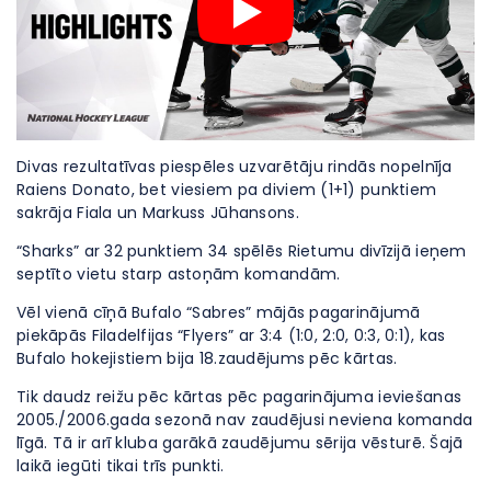
Divas rezultatīvas piespēles uzvarētāju rindās nopelnīja
Raiens Donato, bet viesiem pa diviem (1+1) punktiem
sakrāja Fiala un Markuss Jūhansons.
“Sharks” ar 32 punktiem 34 spēlēs Rietumu divīzijā ieņem
septīto vietu starp astoņām komandām.
Vēl vienā cīņā Bufalo “Sabres” mājās pagarinājumā
piekāpās Filadelfijas “Flyers” ar 3:4 (1:0, 2:0, 0:3, 0:1), kas
Bufalo hokejistiem bija 18.zaudējums pēc kārtas.
Tik daudz reižu pēc kārtas pēc pagarinājuma ieviešanas
2005./2006.gada sezonā nav zaudējusi neviena komanda
līgā. Tā ir arī kluba garākā zaudējumu sērija vēsturē. Šajā
laikā iegūti tikai trīs punkti.