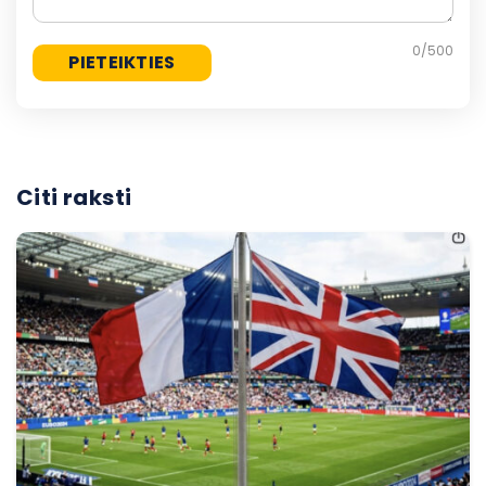
0
/500
Citi raksti