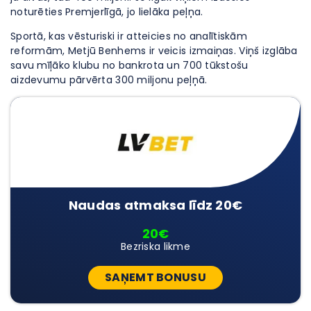
noturēties Premjerlīgā, jo lielāka peļņa.
Sportā, kas vēsturiski ir atteicies no analītiskām
reformām, Metjū Benhems ir veicis izmaiņas. Viņš izglāba
savu mīļāko klubu no bankrota un 700 tūkstošu
aizdevumu pārvērta 300 miljonu peļņā.
Naudas atmaksa līdz 20€
20€
Bezriska likme
SAŅEMT BONUSU