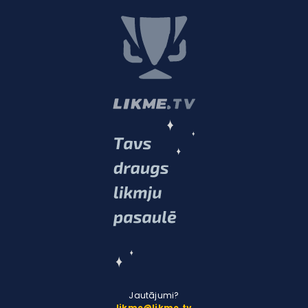
Jautājumi?
likme@likme.tv