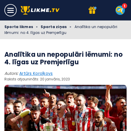
Sporta likmes
»
Sporta ziņas
»
Analītika un nepopulāri
lēmumi: no 4. līgas uz Premjerlīgu
Analītika un nepopulāri lēmumi: no
4. līgas uz Premjerlīgu
Autors:
Artūrs Koroļkovs
Raksts atjaunināts: 20 janvāris, 2023