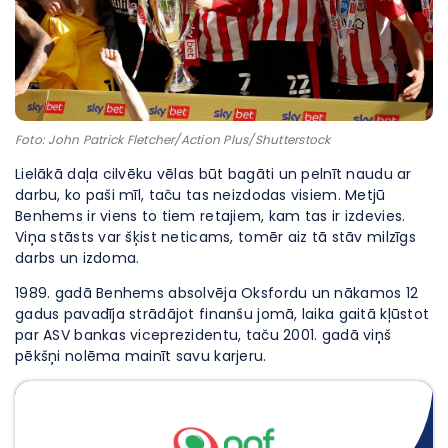
Foto: John Patrick Fletcher/Action Plus/Shutterstock
Lielākā daļa cilvēku vēlas būt bagāti un pelnīt naudu ar
darbu, ko paši mīl, taču tas neizdodas visiem. Metjū
Benhems ir viens to tiem retajiem, kam tas ir izdevies.
Viņa stāsts var šķist neticams, tomēr aiz tā stāv milzīgs
darbs un izdoma.
1989. gadā Benhems absolvēja Oksfordu un nākamos 12
gadus pavadīja strādājot finanšu jomā, laika gaitā kļūstot
par ASV bankas viceprezidentu, taču 2001. gadā viņš
pēkšņi nolēma mainīt savu karjeru.