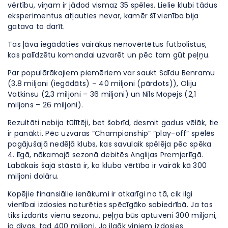
vērtību, viņam ir jādod vismaz 35 spēles. Lielie klubi tādus
eksperimentus atļauties nevar, kamēr šī vienība bija
gatava to darīt.
Tas ļāva iegādāties vairākus nenovērtētus futbolistus,
kas palīdzētu komandai uzvarēt un pēc tam gūt peļņu.
Par populārākajiem piemēriem var saukt Saīdu Benramu
(3.8 miljoni (iegādāts) – 40 miljoni (pārdots)), Oliju
Vatkinsu (2,3 miljoni – 36 miljoni) un Nīls Mopejs (2,1
miljons – 26 miljoni).
Rezultāti nebija tūlītēji, bet šobrīd, desmit gadus vēlāk, tie
ir panākti. Pēc uzvaras “Championship” “play-off” spēlēs
pagājušajā nedēļā klubs, kas savulaik spēlēja pēc spēka
4. līgā, nākamajā sezonā debitēs Anglijas Premjerlīgā.
Labākais šajā stāstā ir, ka kluba vērtība ir vairāk kā 300
miljoni dolāru.
Kopējie finansiālie ienākumi ir atkarīgi no tā, cik ilgi
vienībai izdosies noturēties spēcīgāko sabiedrībā. Ja tas
tiks izdarīts vienu sezonu, peļņa būs aptuveni 300 miljoni,
ja divas, tad 400 miljoni. Jo ilgāk viņiem izdosies