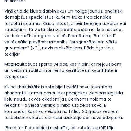
miskastē”.
Viņš atlaida kluba darbiniekus un nolīga jaunus, analītiski
domājošus speciālistus, kuriem trūka tradicionālās
futbola izpratnes. Kluba filozofiju neinteresēja uzvaras vai
zaudējumi, tā vietā tika izstrādāta sistēma, kas noteica,
vai tiek radīts progress vai nē. Piemēram, “Brentford”
vairāk sāka pievērst uzmanību “prognozētajiem vārtu
guvumiem” (xG), nevis realizētajiem. Kāda bija viņu
teorija?
Mazrezultatīvos sporta veidos, kas ir pilni ar nejaušībām
un veiksmi, radīto momentu kvalitāte un kvantitāte ir
svarīgākais.
Kluba drastiskākais solis bija likvidēt savu jaunatnes
akadēmiju. Kamēr pasaules spēcīgākās vienības iegulda
lielu naudu savās akadēmijās, Benhems nolēma to
nedarīt. Tā vietā vienība pilnībā uzticējās savai B
komandai, kas tika veidota no 17 līdz 20 gadus veciem
futbolistiem, kurus citi klubi uzskatīja par nevajadzīgiem.
“Brentford” darbinieki uzskatīja, lai noteiktu spēlētāja