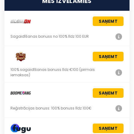
MĒS IZVĒLAMIES
SAŅEMT
Sagaidīšanas bonuss no 100% līdz 100 EUR
SAŅEMT
100% sagaidīšanas bonuss līdz €100 (pirmais
iemaksas)
SAŅEMT
Reģistrācijas bonuss: 100% bonuss līdz 100€
SAŅEMT