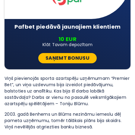
Pafbet piedāvā jaunajiem klientiem
10 EUR
Klāt Tavam depozītam
SAŅEMT BONUSU
Viņš pievienojās sporta azartspēļu uzņēmumam “Premier
Bet”, un viņa uzdevums bija izveidot piedāvājumu,
balstoties uz analītiku. Kas bija šī darba labākā
sastāvdaļa? Darbs ar vienu no pasaulē veiksmīgākajiem
azartspēļu spēlētājiem – Toniju Blūmu.
2003. gadā Benhems un Blūms nezināmu iemeslu dēļ
pameta uzņēmumu, tomēr tālākais plāns bija skaidrs.
Viņš nevēlējās atgriezties banku biznesā.