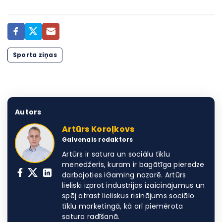
Sporta ziņas
Autors
Artūrs Koroļkovs
Galvenais redaktors
Artūrs ir satura un sociālu tīklu
menedžeris, kuram ir bagātīga pieredze
darbojoties iGaming nozarē. Artūrs
lieliski izprot industrijas izaicinājumus un
spēj atrast lieliskus risinājums sociālo
tīklu marketingā, kā arī piemērota
satura radīšanā.