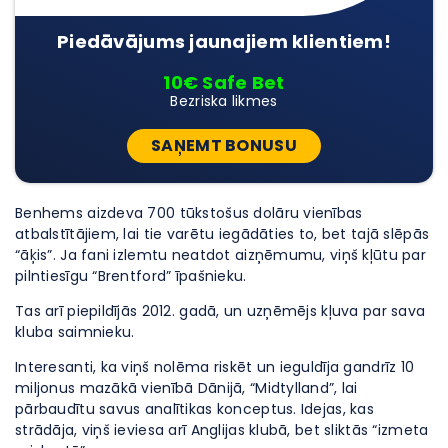
Piedāvājums jaunajiem klientiem!
10€ Safe Bet
Bezriska likmes
SAŅEMT BONUSU
Benhems aizdeva 700 tūkstošus dolāru vienības
atbalstītājiem, lai tie varētu iegādāties to, bet tajā slēpās
“āķis”. Ja fani izlemtu neatdot aizņēmumu, viņš kļūtu par
pilntiesīgu “Brentford” īpašnieku.
Tas arī piepildījās 2012. gadā, un uzņēmējs kļuva par sava
kluba saimnieku.
Interesanti, ka viņš nolēma riskēt un ieguldīja gandrīz 10
miljonus mazākā vienībā Dānijā, “Midtylland”, lai
pārbaudītu savus analītikas konceptus. Idejas, kas
strādāja, viņš ieviesa arī Anglijas klubā, bet sliktās “izmeta