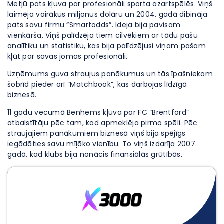
Metjū pats kļuva par profesionāli sporta azartspēlēs. Viņš
laimēja vairākus miljonus dolāru un 2004. gadā dibināja
pats savu firmu “Smartodds”. Ideja bija pavisam
vienkārša. Viņš palīdzēja tiem cilvēkiem ar tādu pašu
analītiku un statistiku, kas bija palīdzējusi viņam pašam
kļūt par savas jomas profesionāli.
Uzņēmums guva straujus panākumus un tās īpašniekam
šobrīd pieder arī “Matchbook”, kas darbojas līdzīgā
biznesā.
11 gadu vecumā Benhems kļuva par FC “Brentford”
atbalstītāju pēc tam, kad apmeklēja pirmo spēli. Pēc
straujajiem panākumiem biznesā viņš bija spējīgs
iegādāties savu mīļāko vienību. To viņš izdarīja 2007.
gadā, kad klubs bija nonācis finansiālās grūtībās.