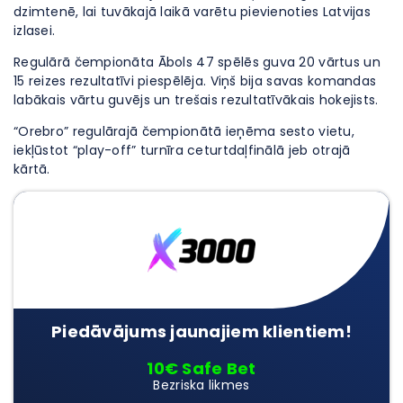
dzimtenē, lai tuvākajā laikā varētu pievienoties Latvijas
izlasei.
Regulārā čempionāta Ābols 47 spēlēs guva 20 vārtus un
15 reizes rezultatīvi piespēlēja. Viņš bija savas komandas
labākais vārtu guvējs un trešais rezultatīvākais hokejists.
“Orebro” regulārajā čempionātā ieņēma sesto vietu,
iekļūstot “play-off” turnīra ceturtdaļfinālā jeb otrajā
kārtā.
Piedāvājums jaunajiem klientiem!
10€ Safe Bet
Bezriska likmes