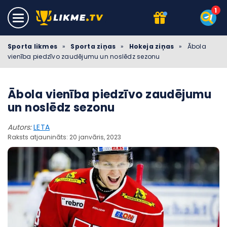
Sporta likmes
»
Sporta ziņas
»
Hokeja ziņas
»
Ābola
vienība piedzīvo zaudējumu un noslēdz sezonu
Ābola vienība piedzīvo zaudējumu
un noslēdz sezonu
Autors:
LETA
Raksts atjaunināts: 20 janvāris, 2023