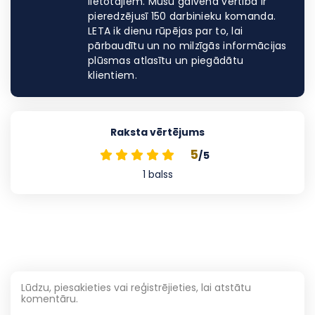
lietotājiem. Mūsu galvenā vērtība ir
pieredzējusī 150 darbinieku komanda.
LETA ik dienu rūpējas par to, lai
pārbaudītu un no milzīgās informācijas
plūsmas atlasītu un piegādātu
klientiem.
Raksta vērtējums
5
/5
1
balss
Lūdzu, piesakieties vai reģistrējieties, lai atstātu
komentāru.