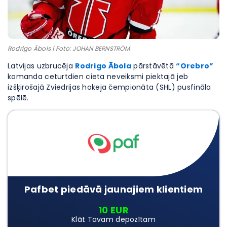
Rodrigo Ābols | Foto: JOHAN BERNSTRÖM
Latvijas uzbrucēja
Rodrigo Ābola
pārstāvētā
“Orebro”
komanda ceturtdien cieta neveiksmi piektajā jeb
izšķirošajā Zviedrijas hokeja čempionāta (SHL) pusfināla
spēlē.
Pafbet piedāvā jaunajiem klientiem
10 EUR
Klāt Tavam depozītam