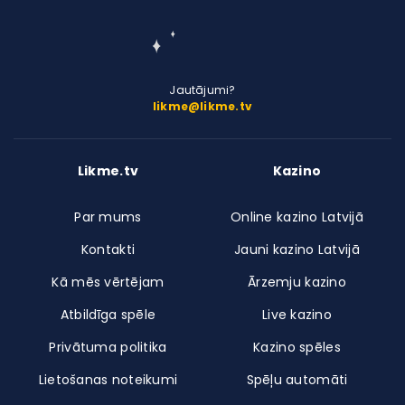
Jautājumi?
likme@likme.tv
Likme.tv
Kazino
Par mums
Online kazino Latvijā
Kontakti
Jauni kazino Latvijā
Kā mēs vērtējam
Ārzemju kazino
Atbildīga spēle
Live kazino
Privātuma politika
Kazino spēles
Lietošanas noteikumi
Spēļu automāti