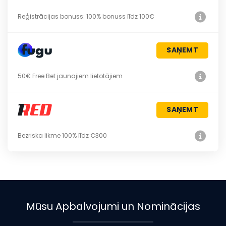
Reģistrācijas bonuss: 100% bonuss līdz 100€
SAŅEMT
50€ Free Bet jaunajiem lietotājiem
SAŅEMT
Bezriska likme 100% līdz €300
Mūsu Apbalvojumi un Nominācijas