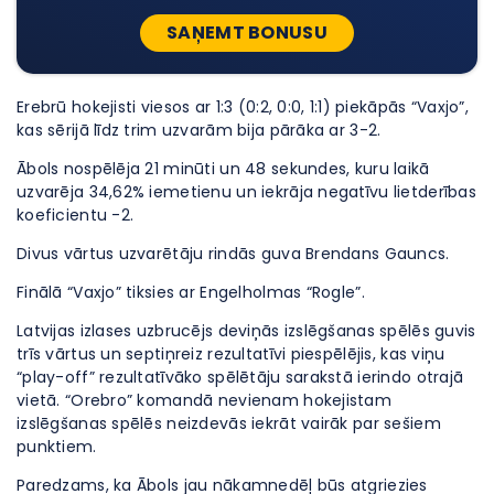
SAŅEMT BONUSU
Erebrū hokejisti viesos ar 1:3 (0:2, 0:0, 1:1) piekāpās “Vaxjo”,
kas sērijā līdz trim uzvarām bija pārāka ar 3-2.
Ābols nospēlēja 21 minūti un 48 sekundes, kuru laikā
uzvarēja 34,62% iemetienu un iekrāja negatīvu lietderības
koeficientu -2.
Divus vārtus uzvarētāju rindās guva Brendans Gauncs.
Finālā “Vaxjo” tiksies ar Engelholmas “Rogle”.
Latvijas izlases uzbrucējs deviņās izslēgšanas spēlēs guvis
trīs vārtus un septiņreiz rezultatīvi piespēlējis, kas viņu
“play-off” rezultatīvāko spēlētāju sarakstā ierindo otrajā
vietā. “Orebro” komandā nevienam hokejistam
izslēgšanas spēlēs neizdevās iekrāt vairāk par sešiem
punktiem.
Paredzams, ka Ābols jau nākamnedēļ būs atgriezies