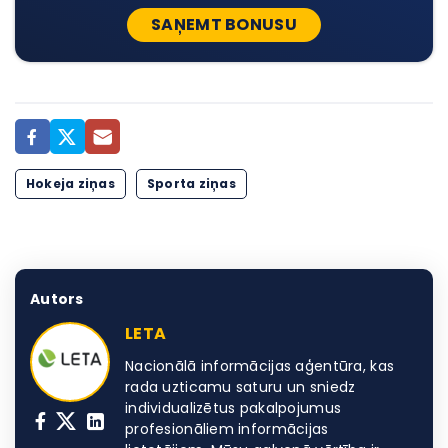
SAŅEMT BONUSU
Hokeja ziņas
Sporta ziņas
Autors
LETA
Nacionālā informācijas aģentūra, kas
rada uzticamu saturu un sniedz
individualizētus pakalpojumus
profesionāliem informācijas