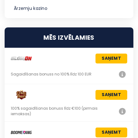
Ārzemju kazino
MĒS IZVĒLAMIES
SAŅEMT
Sagaidīšanas bonuss no 100% līdz 100 EUR
SAŅEMT
100% sagaidīšanas bonuss līdz €100 (pirmais
iemaksas)
SAŅEMT