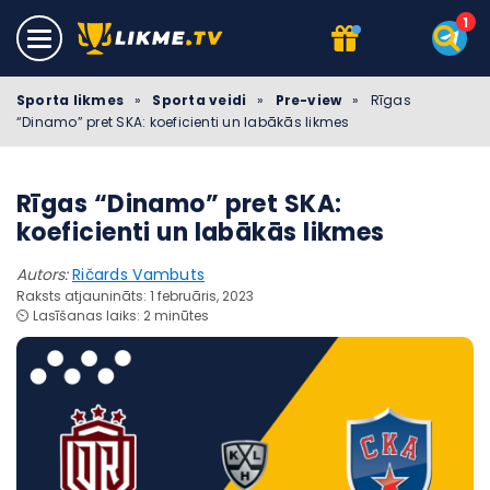
Sporta likmes
»
Sporta veidi
»
Pre-view
»
Rīgas
“Dinamo” pret SKA: koeficienti un labākās likmes
Rīgas “Dinamo” pret SKA:
koeficienti un labākās likmes
Autors:
Ričards Vambuts
Raksts atjaunināts: 1 februāris, 2023
⏲️ Lasīšanas laiks: 2 minūtes