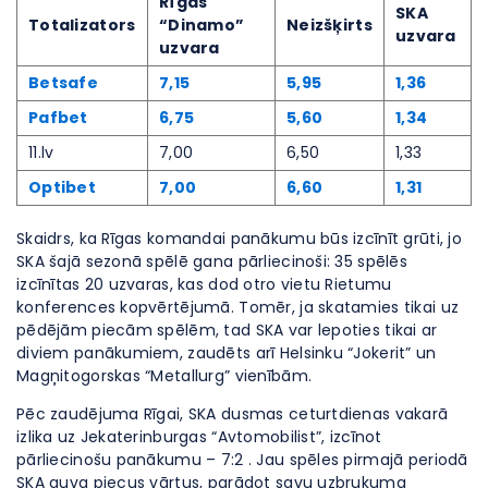
Rīgas
SKA
Totalizators
“Dinamo”
Neizšķirts
uzvara
uzvara
Betsafe
7,15
5,95
1,36
Pafbet
6,75
5,60
1,34
11.lv
7,00
6,50
1,33
Optibet
7,00
6,60
1,31
Skaidrs, ka Rīgas komandai panākumu būs izcīnīt grūti, jo
SKA šajā sezonā spēlē gana pārliecinoši: 35 spēlēs
izcīnītas 20 uzvaras, kas dod otro vietu Rietumu
konferences kopvērtējumā. Tomēr, ja skatamies tikai uz
pēdējām piecām spēlēm, tad SKA var lepoties tikai ar
diviem panākumiem, zaudēts arī Helsinku “Jokerit” un
Magņitogorskas “Metallurg” vienībām.
Pēc zaudējuma Rīgai, SKA dusmas ceturtdienas vakarā
izlika uz Jekaterinburgas “Avtomobilist”, izcīnot
pārliecinošu panākumu – 7:2 . Jau spēles pirmajā periodā
SKA guva piecus vārtus, parādot savu uzbrukuma