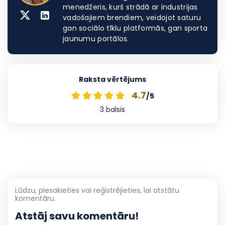
menedžeris, kurš strādā ar industrijas
vadošajiem brendiem, veidojot saturu
gan sociālo tīklu platformās, gan sporta
jaunumu portālos.
Raksta vērtējums
4.7
/5
3
balsis
Lūdzu, piesakieties vai reģistrējieties, lai atstātu
komentāru.
Atstāj savu komentāru!