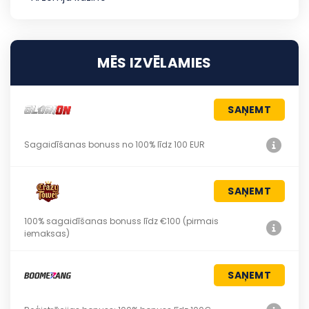
MĒS IZVĒLAMIES
SAŅEMT
Sagaidīšanas bonuss no 100% līdz 100 EUR
SAŅEMT
100% sagaidīšanas bonuss līdz €100 (pirmais
iemaksas)
SAŅEMT