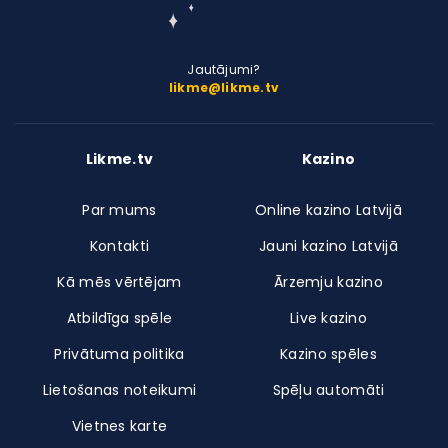
Jautājumi?
likme@likme.tv
Likme.tv
Kazino
Par mums
Online kazino Latvijā
Kontakti
Jauni kazino Latvijā
Kā mēs vērtējam
Ārzemju kazino
Atbildīga spēle
Live kazino
Privātuma politika
Kazino spēles
Lietošanas noteikumi
Spēļu automāti
Vietnes karte