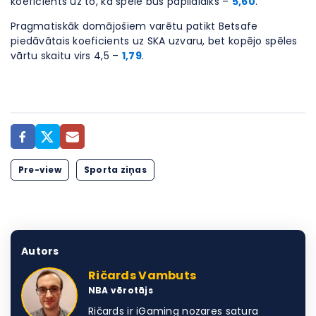
koeficients uz to, ka spēlē būs papildlaiks –
5,60
.
Pragmatiskāk domājošiem varētu patikt Betsafe
piedāvātais koeficients uz SKA uzvaru, bet kopējo spēles
vārtu skaitu virs 4,5 –
1,79
.
Pre-view
Sporta ziņas
Autors
Ričards Vambuts
NBA vērotājs
Ričards ir iGaming nozares satura