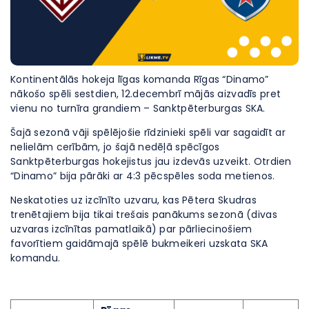
Kontinentālās hokeja līgas komanda Rīgas “Dinamo”
nākošo spēli sestdien, 12.decembrī mājās aizvadīs pret
vienu no turnīra grandiem – Sanktpēterburgas SKA.
Šajā sezonā vāji spēlējošie rīdzinieki spēli var sagaidīt ar
nelielām cerībām, jo šajā nedēļā spēcīgos
Sanktpēterburgas hokejistus jau izdevās uzveikt. Otrdien
“Dinamo” bija pārāki ar 4:3 pēcspēles soda metienos.
Neskatoties uz izcīnīto uzvaru, kas Pētera Skudras
trenētajiem bija tikai trešais panākums sezonā (divas
uzvaras izcīnītas pamatlaikā) par pārliecinošiem
favorītiem gaidāmajā spēlē bukmeikeri uzskata SKA
komandu.