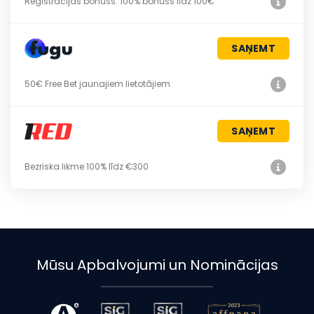
Reģistrācijas bonuss: 100% bonuss līdz 100€
SAŅEMT
50€ Free Bet jaunajiem lietotājiem
SAŅEMT
Bezriska likme 100% līdz €300
Mūsu Apbalvojumi un Nominācijas