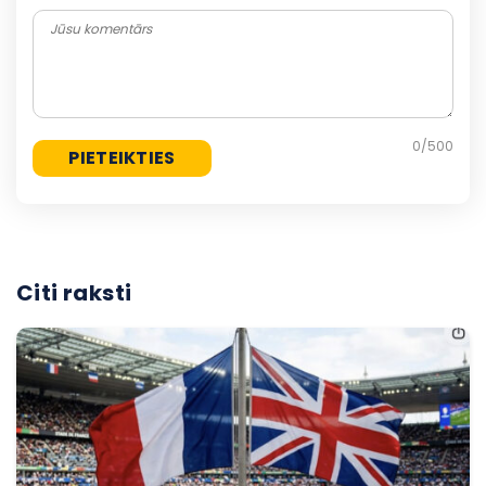
0
/500
Citi raksti