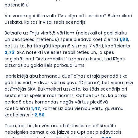
potenciālu.
Vai varam gaidīt rezultatīvu cīņu arī sestdien? Bukmeikeri
uzskata, ka tas ir visai reāls scenārijs.
Betsafe uz līniju virs 5,5 vārtiem (neieskaitot papildlaiku
un pēcspēles metienus) spēlē piedāvā koeficientu
1,88
,
bet uz to, ka tiks gūti kopumā vismaz 7 vārti, koeficients
2,73
. SKA noteikti vēlēsies reabilitēties un, ja spēs
saglabāt pret “Avtomobilist” uzņemtu kursu, tad Rīgas
aizsardzību gaida liels pārbaudījums.
Iepriekšējā abu komandu duelī cīņas otrajā periodā tika
gūti trīs vārti – divus vārtus guva “Dinamo”, bet vienu reizi
atzīmējās SKA. Bukmeikeri uzskata, ka šāds scenārijs arī
sestdienas spēlē ir maz ticams. Optibet uz to, ka otrajā
periodā abas komandas negūs vārtus piedāvā
koeficientu
1,47
, kamēr uz abu vienību vārtu guvumu
koeficients ir
2,50
.
Tiem, kas tic, ka vēsture atkārtosies un arī šī spēle
nebeigsies pamatlaikā, jāizvēlas Optibet piedāvātais