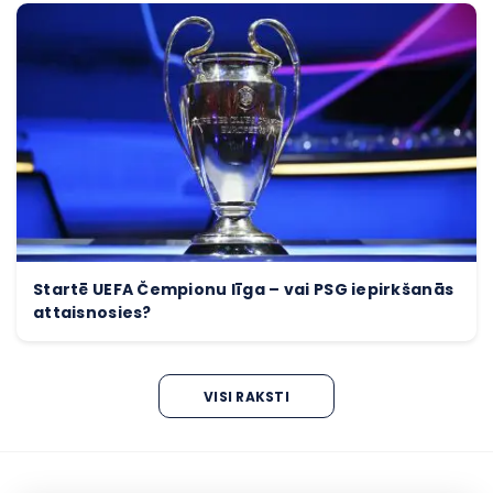
Startē UEFA Čempionu līga – vai PSG iepirkšanās
attaisnosies?
VISI RAKSTI