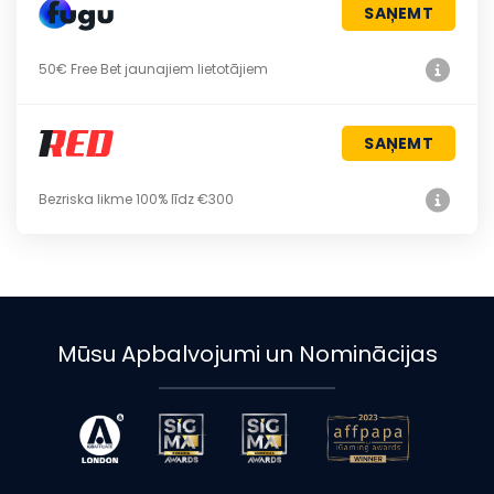
SAŅEMT
50€ Free Bet jaunajiem lietotājiem
SAŅEMT
Bezriska likme 100% līdz €300
Mūsu Apbalvojumi un Nominācijas