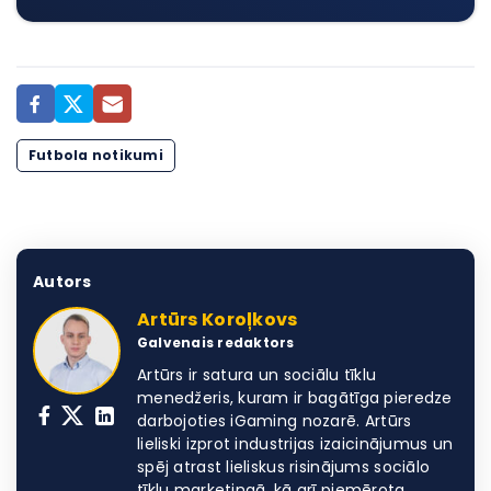
Futbola notikumi
Autors
Artūrs Koroļkovs
Galvenais redaktors
Artūrs ir satura un sociālu tīklu
menedžeris, kuram ir bagātīga pieredze
darbojoties iGaming nozarē. Artūrs
lieliski izprot industrijas izaicinājumus un
spēj atrast lieliskus risinājums sociālo
tīklu marketingā, kā arī piemērota