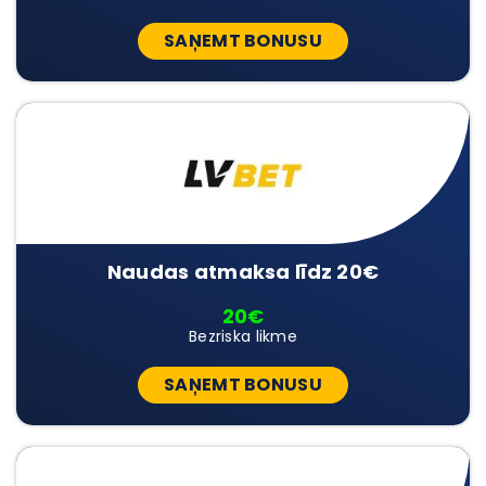
SAŅEMT BONUSU
Naudas atmaksa līdz 20€
20€
Bezriska likme
SAŅEMT BONUSU