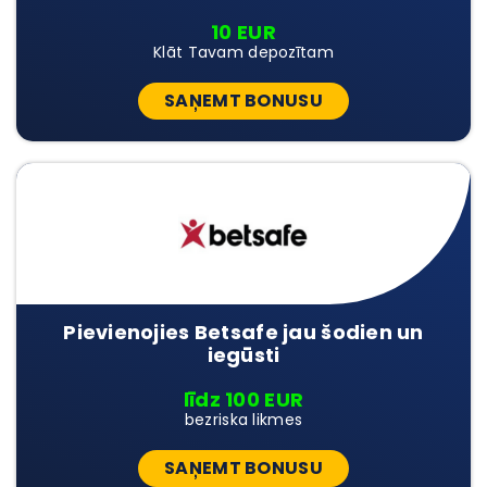
10 EUR
Klāt Tavam depozītam
SAŅEMT BONUSU
Pievienojies Betsafe jau šodien un
iegūsti
līdz 100 EUR
bezriska likmes
SAŅEMT BONUSU