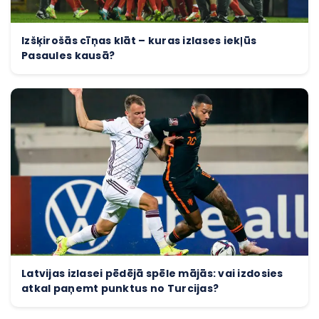
Izšķirošās cīņas klāt – kuras izlases iekļūs
Pasaules kausā?
Latvijas izlasei pēdējā spēle mājās: vai izdosies
atkal paņemt punktus no Turcijas?