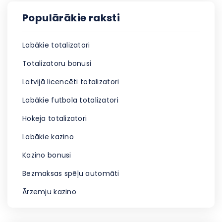
Populārākie raksti
Labākie totalizatori
Totalizatoru bonusi
Latvijā licencēti totalizatori
Labākie futbola totalizatori
Hokeja totalizatori
Labākie kazino
Kazino bonusi
Bezmaksas spēļu automāti
Ārzemju kazino