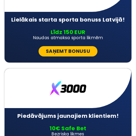
Lielākais starta sporta bonuss Latvijā!
Līdz 150 EUR
Naudas atmaksa sporta likmēm
SAŅEMT BONUSU
Piedāvājums jaunajiem klientiem!
10€ Safe Bet
Bezriska likmes