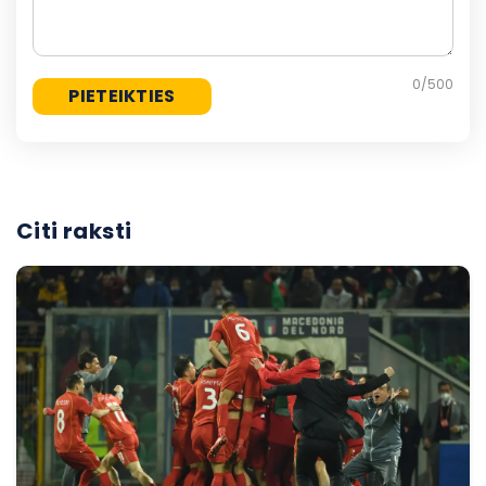
0
/500
Citi raksti