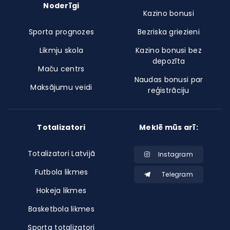
Noderīgi
Kazino bonusi
Sporta prognozes
Bezriska griezieni
Likmju skola
Kazino bonusi bez
depozīta
Maču centrs
Naudas bonusi par
Maksājumu veidi
reģistrāciju
Totalizatori
Meklē mūs arī:
Totalizatori Latvijā
Instagram
Futbola likmes
Telegram
Hokeja likmes
Basketbola likmes
Sporta totalizatori