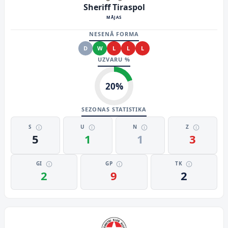
Sheriff Tiraspol
MĀJAS
NESENĀ FORMA
D
W
L
L
L
UZVARU %
20
%
SEZONAS STATISTIKA
S
U
N
Z
5
1
1
3
GI
GP
TK
2
9
2