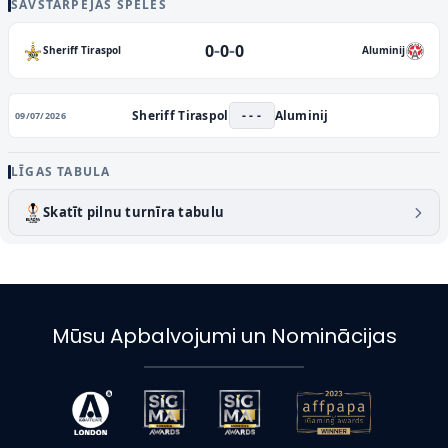
SAVSTARPĒJĀS SPĒLES
-
-
0
0
0
Sheriff Tiraspol
Aluminij
Sheriff Tiraspol
- - -
Aluminij
09/07/2026
LĪGAS TABULA
Skatīt pilnu turnīra tabulu
Mūsu Apbalvojumi un Nominācijas