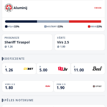
Aluminij
VIESOS
33
%
33
%
33
%
MĀJAS
NEIZŠĶIRTS
VIESOS
PROGNOZE
VĀRTI
Sheriff Tiraspol
Virs 2.5
@
1.26
@
1.80
KOEFICIENTI
1
X
2
1.26
5.00
11.00
VIRS 2.5
ZEM 2.5
1.80
1.90
SPĒLES NOTIKUMI