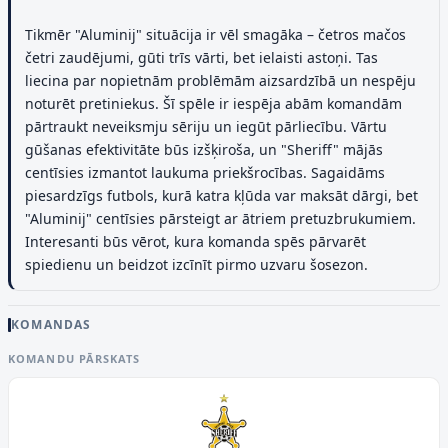
Tikmēr "Aluminij" situācija ir vēl smagāka – četros mačos
četri zaudējumi, gūti trīs vārti, bet ielaisti astoņi. Tas
liecina par nopietnām problēmām aizsardzībā un nespēju
noturēt pretiniekus. Šī spēle ir iespēja abām komandām
pārtraukt neveiksmju sēriju un iegūt pārliecību. Vārtu
gūšanas efektivitāte būs izšķiroša, un "Sheriff" mājās
centīsies izmantot laukuma priekšrocības. Sagaidāms
piesardzīgs futbols, kurā katra kļūda var maksāt dārgi, bet
"Aluminij" centīsies pārsteigt ar ātriem pretuzbrukumiem.
Interesanti būs vērot, kura komanda spēs pārvarēt
spiedienu un beidzot izcīnīt pirmo uzvaru šosezon.
KOMANDAS
KOMANDU PĀRSKATS