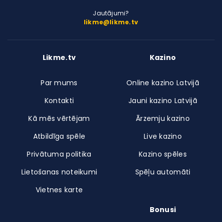
Jautājumi?
likme@likme.tv
Likme.tv
Kazino
Par mums
Online kazino Latvijā
Kontakti
Jauni kazino Latvijā
Kā mēs vērtējam
Ārzemju kazino
Atbildīga spēle
Live kazino
Privātuma politika
Kazino spēles
Lietošanas noteikumi
Spēļu automāti
Vietnes karte
Bonusi