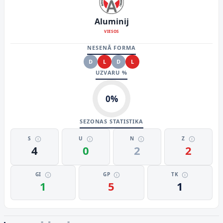
Aluminij
VIESOS
NESENĀ FORMA
D
L
D
L
UZVARU %
0
%
SEZONAS STATISTIKA
S
U
N
Z
4
0
2
2
GI
GP
TK
1
5
1