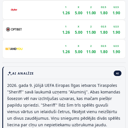
1
X
2
O2.5
U2.5
1.26
5.00
11.00
1.80
1.90
1
X
2
O2.5
U2.5
1.26
5.00
11.00
1.80
1.90
1
X
2
O2.5
U2.5
1.26
5.00
11.00
1.80
1.90
AI ANALĪZE
AI
2026. gada 9. jūlijā UEFA Eiropas līgas ietvaros Tiraspoles
"Sheriff" savā laukumā uzņems "Aluminij". Abas komandas
šosezon vēl nav izcīnījušas uzvaras, kas mačam piešķir
papildu spriedzi. "Sheriff" līdz šim trīs spēlēs guvuši
vienus vārtus un ielaiduši četrus, fiksējot vienu neizšķirtu
un divus zaudējumus. Viņu sniegums pēdējās divās spēlēs
liecina par cīņu un nepietiekamu uzbrukuma jaudu.