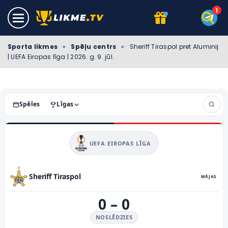
Sporta likmes
»
Spēļu centrs
»
Sheriff Tiraspol pret Aluminij
| UEFA Eiropas līga | 2026. g. 9. jūl.
Spēles
Līgas
UEFA EIROPAS LĪGA
Sheriff Tiraspol
MĀJAS
0
–
0
NOSLĒDZIES