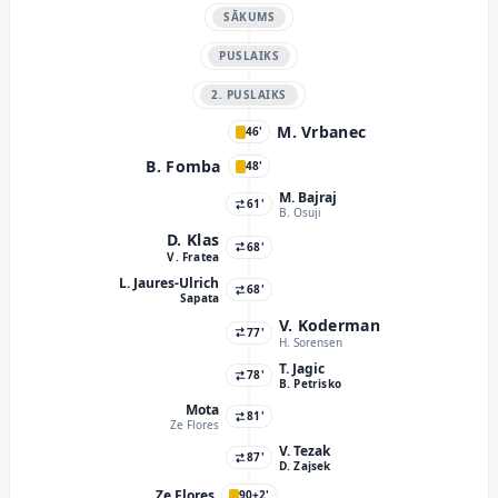
SĀKUMS
PUSLAIKS
2. PUSLAIKS
M. Vrbanec
46'
B. Fomba
48'
M. Bajraj
61'
B. Osuji
D. Klas
68'
V. Fratea
L. Jaures-Ulrich
68'
Sapata
V. Koderman
77'
H. Sorensen
T. Jagic
78'
B. Petrisko
Mota
81'
Ze Flores
V. Tezak
87'
D. Zajsek
Ze Flores
90+2'