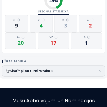
44
%
SEZONAS STATISTIKA
S
U
N
Z
9
4
3
2
GI
GP
TK
20
17
1
LĪGAS TABULA
Skatīt pilnu turnīra tabulu
Mūsu Apbalvojumi un Nominācijas