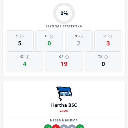
0
%
SEZONAS STATISTIKA
S
U
N
Z
5
0
2
3
GI
GP
TK
4
19
0
Hertha BSC
VIESOS
NESENĀ FORMA