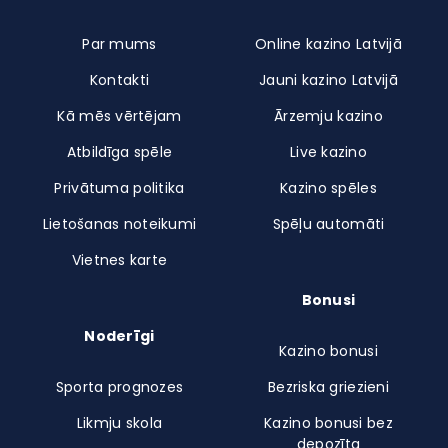
Par mums
Online kazino Latvijā
Kontakti
Jauni kazino Latvijā
Kā mēs vērtējam
Ārzemju kazino
Atbildīga spēle
Live kazino
Privātuma politika
Kazino spēles
Lietošanas noteikumi
Spēļu automāti
Vietnes karte
Bonusi
Noderīgi
Kazino bonusi
Sporta prognozes
Bezriska griezieni
Likmju skola
Kazino bonusi bez
depozīta