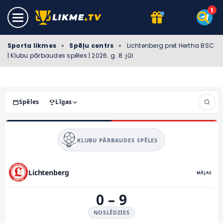
Sporta likmes
»
Spēļu centrs
»
Lichtenberg pret Hertha BSC
| Klubu pārbaudes spēles | 2026. g. 8. jūl.
Spēles
Līgas
KLUBU PĀRBAUDES SPĒLES
Lichtenberg
MĀJAS
0
–
9
NOSLĒDZIES