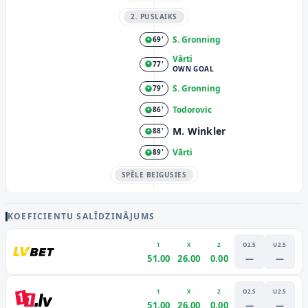
2. PUSLAIKS
S. Gronning
69'
Vārti
77'
OWN GOAL
S. Gronning
79'
Todorovic
86'
M. Winkler
88'
Vārti
89'
SPĒLE BEIGUSIES
KOEFICIENTU SALĪDZINĀJUMS
1
X
2
O2.5
U2.5
51.00
26.00
0.00
—
—
1
X
2
O2.5
U2.5
51.00
26.00
0.00
—
—