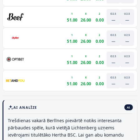
1
X
2
O2.5
U2.5
51.00
26.00
0.00
—
—
1
X
2
O2.5
U2.5
51.00
26.00
0.00
—
—
1
X
2
O2.5
U2.5
51.00
26.00
0.00
—
—
1
X
2
O2.5
U2.5
51.00
26.00
0.00
—
—
AI ANALĪZE
AI
Trešdienas vakarā Berlīnes pievārtē notiks interesanta
pārbaudes spēle, kurā vietējā Lichtenberg uzņems
ievērojami titulētāko Hertha BSC. Lai gan abu komandu