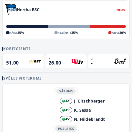
Hertha BSC
VIESOS
35
%
35
%
30
%
MĀJAS
NEIZŠĶIRTS
VIESOS
KOEFICIENTI
1
X
2
51.00
26.00
-
SPĒLES NOTIKUMI
SĀKUMS
J. Eitschberger
32'
K. Sessa
41'
N. Hildebrandt
45'
PUSLAIKS