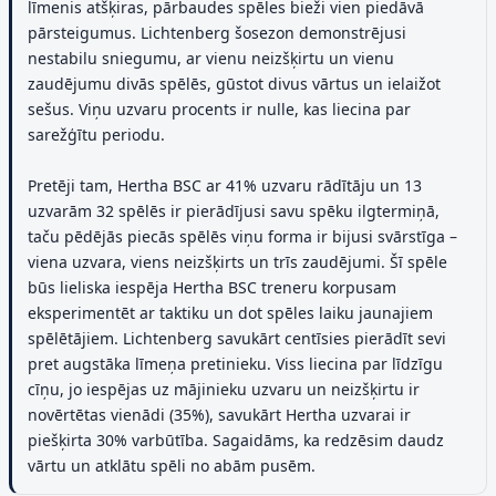
līmenis atšķiras, pārbaudes spēles bieži vien piedāvā
pārsteigumus. Lichtenberg šosezon demonstrējusi
nestabilu sniegumu, ar vienu neizšķirtu un vienu
zaudējumu divās spēlēs, gūstot divus vārtus un ielaižot
sešus. Viņu uzvaru procents ir nulle, kas liecina par
sarežģītu periodu.
Pretēji tam, Hertha BSC ar 41% uzvaru rādītāju un 13
uzvarām 32 spēlēs ir pierādījusi savu spēku ilgtermiņā,
taču pēdējās piecās spēlēs viņu forma ir bijusi svārstīga –
viena uzvara, viens neizšķirts un trīs zaudējumi. Šī spēle
būs lieliska iespēja Hertha BSC treneru korpusam
eksperimentēt ar taktiku un dot spēles laiku jaunajiem
spēlētājiem. Lichtenberg savukārt centīsies pierādīt sevi
pret augstāka līmeņa pretinieku. Viss liecina par līdzīgu
cīņu, jo iespējas uz mājinieku uzvaru un neizšķirtu ir
novērtētas vienādi (35%), savukārt Hertha uzvarai ir
piešķirta 30% varbūtība. Sagaidāms, ka redzēsim daudz
vārtu un atklātu spēli no abām pusēm.