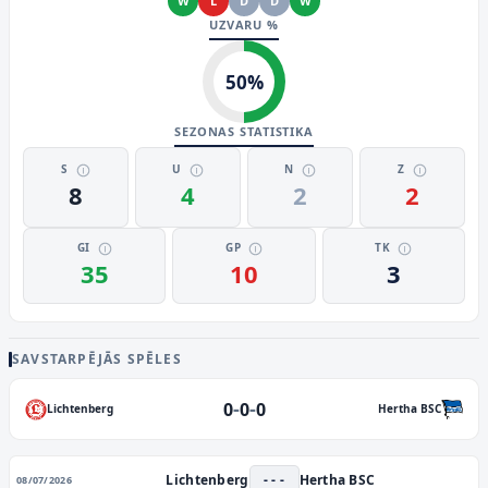
W
L
D
D
W
UZVARU %
50
%
SEZONAS STATISTIKA
S
U
N
Z
8
4
2
2
GI
GP
TK
35
10
3
SAVSTARPĒJĀS SPĒLES
-
-
0
0
0
Lichtenberg
Hertha BSC
Lichtenberg
- - -
Hertha BSC
08/07/2026