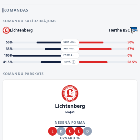
KOMANDAS
KOMANDU SALĪDZINĀJUMS
Lichtenberg
Hertha BSC
50
%
50
%
UZBRUKUMS
33
%
67
%
AIZSARDZĪBA
100
%
0
%
FORMA
41.5
%
58.5
%
KOPĀ
KOMANDU PĀRSKATS
Lichtenberg
MĀJAS
NESENĀ FORMA
L
D
L
L
D
UZVARU %