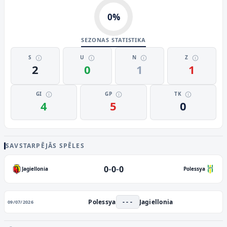
0
%
SEZONAS STATISTIKA
S
U
N
Z
2
0
1
1
GI
GP
TK
4
5
0
SAVSTARPĒJĀS SPĒLES
-
-
0
0
0
Jagiellonia
Polessya
Polessya
- - -
Jagiellonia
09/07/2026