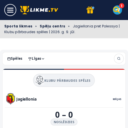
Sporta likmes
»
Spēļu centrs
»
Jagiellonia pret Polessya |
Klubu pārbaudes spēles | 2026. g. 9. jūl.
Spēles
Līgas
KLUBU PĀRBAUDES SPĒLES
Jagiellonia
MĀJAS
0
–
0
NOSLĒDZIES