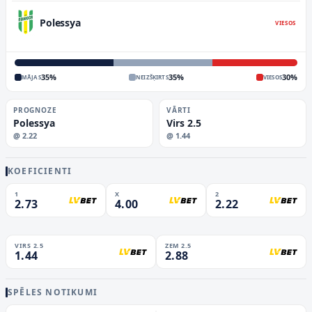
Polessya
VIESOS
35
%
35
%
30
%
MĀJAS
NEIZŠĶIRTS
VIESOS
PROGNOZE
VĀRTI
Polessya
Virs 2.5
@
2.22
@
1.44
KOEFICIENTI
1
X
2
2.73
4.00
2.22
VIRS 2.5
ZEM 2.5
1.44
2.88
SPĒLES NOTIKUMI