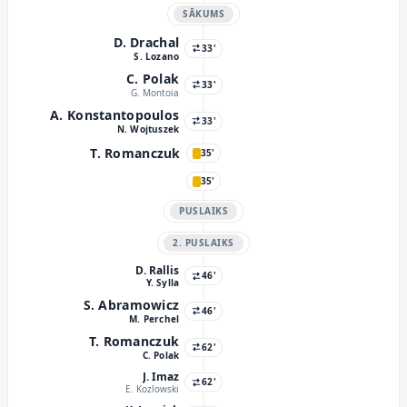
SĀKUMS
D. Drachal
33'
S. Lozano
C. Polak
33'
G. Montoia
A. Konstantopoulos
33'
N. Wojtuszek
T. Romanczuk
35'
35'
PUSLAIKS
2. PUSLAIKS
D. Rallis
46'
Y. Sylla
S. Abramowicz
46'
M. Perchel
T. Romanczuk
62'
C. Polak
J. Imaz
62'
E. Kozlowski