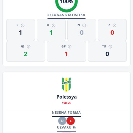
100
%
SEZONAS STATISTIKA
S
U
N
Z
1
1
0
0
GI
GP
TK
2
1
0
Polessya
VIESOS
NESENĀ FORMA
D
L
UZVARU %