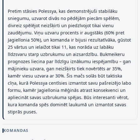
Pretim stāsies Polessya, kas demonstrējuši stabilāku
sniegumu, uzvarot divās no pēdējām piecām spēlēm,
divreiz spēlējot neizšķirti un piedzīvojot tikai vienu
zaudējumu. Viņu uzvaru procents ir augstāks (60% pret
Jagiellonia 50%), un komanda ir bijusi rezultatīvāka, gūstot
25 vārtus un ielaižot tikai 11, kas norāda uz labāku
līdzsvaru starp uzbrukumu un aizsardzību. Bukmeikeru
prognozes liecina par līdzīgu iznākumu iespējamību – gan
mājinieku uzvara, gan neizšķirts tiek novērtēts ar 35%,
kamēr viesu uzvara ar 30%. Šis mačs solās būt taktiska
cīņa, kurā Polessya centīsies izmantot savu pašreizējo labo
formu, kamēr Jagiellonia mēģinās atrast konsekvenci un
apliecināt savas uzbrukuma spējas. Būs interesanti vērot,
kura komanda spēs dominēt laukumā un izmantot savas
stiprās puses.
KOMANDAS