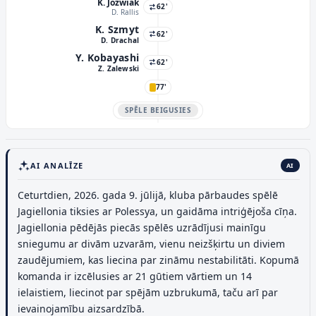
K. Jozwiak
62'
D. Rallis
K. Szmyt
62'
D. Drachal
Y. Kobayashi
62'
Z. Zalewski
77'
SPĒLE BEIGUSIES
AI ANALĪZE
AI
Ceturtdien, 2026. gada 9. jūlijā, kluba pārbaudes spēlē
Jagiellonia tiksies ar Polessya, un gaidāma intriģējoša cīņa.
Jagiellonia pēdējās piecās spēlēs uzrādījusi mainīgu
sniegumu ar divām uzvarām, vienu neizšķirtu un diviem
zaudējumiem, kas liecina par zināmu nestabilitāti. Kopumā
komanda ir izcēlusies ar 21 gūtiem vārtiem un 14
ielaistiem, liecinot par spējām uzbrukumā, taču arī par
ievainojamību aizsardzībā.