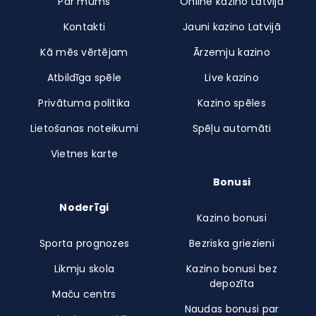
Par mums
Online kazino Latvijā
Kontakti
Jauni kazino Latvijā
Kā mēs vērtējam
Ārzemju kazino
Atbildīga spēle
Live kazino
Privātuma politika
Kazino spēles
Lietošanas noteikumi
Spēļu automāti
Vietnes karte
Bonusi
Noderīgi
Kazino bonusi
Sporta prognozes
Bezriska griezieni
Likmju skola
Kazino bonusi bez
depozīta
Maču centrs
Naudas bonusi par