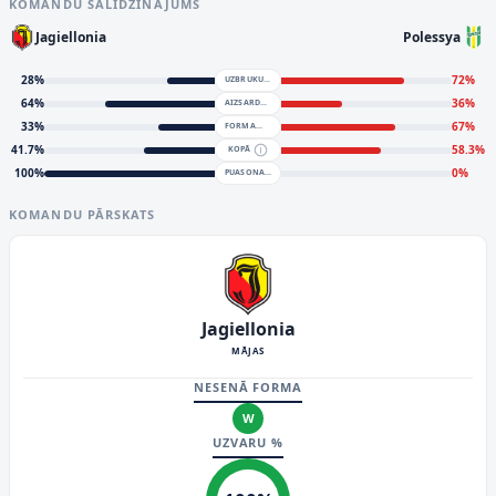
KOMANDU SALĪDZINĀJUMS
Jagiellonia
Polessya
28
%
72
%
UZBRUKUMS
64
%
36
%
AIZSARDZĪBA
33
%
67
%
FORMA
41.7
%
58.3
%
KOPĀ
100
%
0
%
PUASONA MODELIS
KOMANDU PĀRSKATS
Jagiellonia
MĀJAS
NESENĀ FORMA
W
UZVARU %