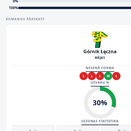
0
%
100
%
KOMANDU PĀRSKATS
Górnik Łęczna
MĀJAS
NESENĀ FORMA
L
L
L
W
L
UZVARU %
30
%
SEZONAS STATISTIKA