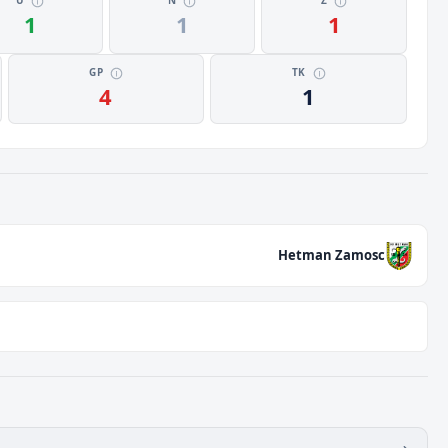
U
N
Z
1
1
1
GP
TK
4
1
Hetman Zamosc