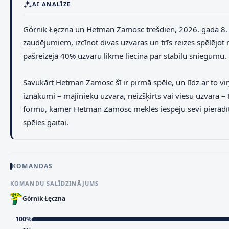
AI ANALĪZE
Górnik Łęczna un Hetman Zamosc trešdien, 2026. gada 8. jūl
zaudējumiem, izcīnot divas uzvaras un trīs reizes spēlējot 
pašreizējā 40% uzvaru likme liecina par stabilu sniegumu.
Savukārt Hetman Zamosc šī ir pirmā spēle, un līdz ar to viņ
iznākumi – mājinieku uzvara, neizšķirts vai viesu uzvara – 
formu, kamēr Hetman Zamosc meklēs iespēju sevi pierādī
spēles gaitai.
KOMANDAS
KOMANDU SALĪDZINĀJUMS
Górnik Łęczna
100
%