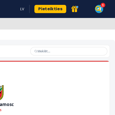
Pieteikties
LV
Zamosc
OS