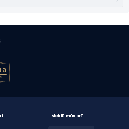
s
ri
Meklē mūs arī: