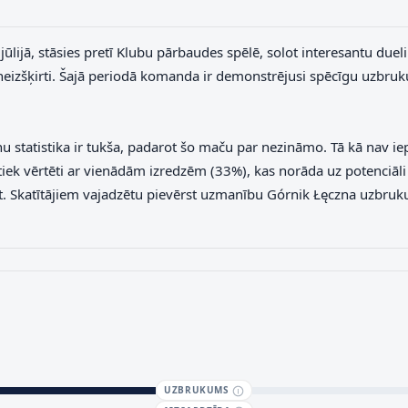
ijā, stāsies pretī Klubu pārbaudes spēlē, solot interesantu dueli
neizšķirti. Šajā periodā komanda ir demonstrējusi spēcīgu uzbrukum
u statistika ir tukša, padarot šo maču par nezināmo. Tā kā nav iep
tiek vērtēti ar vienādām izredzēm (33%), kas norāda uz potenciāli 
t. Skatītājiem vajadzētu pievērst uzmanību Górnik Łęczna uzbr
UZBRUKUMS