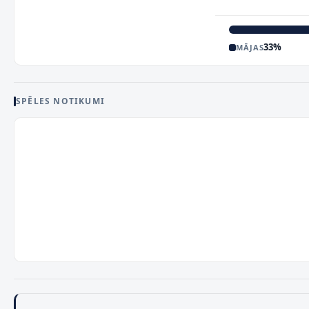
33
%
MĀJAS
SPĒLES NOTIKUMI