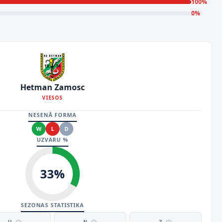
100
%
0
%
Hetman Zamosc
VIESOS
NESENĀ FORMA
W
L
D
UZVARU %
33
%
SEZONAS STATISTIKA