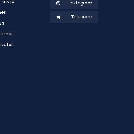
 Latvijā
Instagram
mes
Telegram
es
likmes
izatori