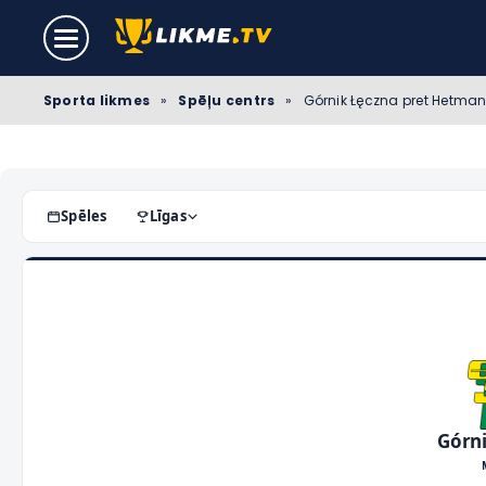
Sporta likmes
»
Spēļu centrs
»
Górnik Łęczna pret Hetman 
Spēles
Līgas
Górn