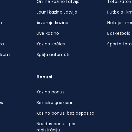
Online kazino Latvijā
Totalizatori
Jauni kazino Latvijā
Futbola lik
m
Ārzemju kazino
Hokeja likm
Live kazino
Basketbola 
ka
Kazino spēles
Sporta total
ikumi
Spēļu automāti
Bonusi
Kazino bonusi
es
Bezriska griezieni
Kazino bonusi bez depozīta
Naudas bonusi par
reģistrāciju