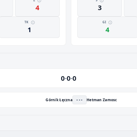
Z
S
4
3
TK
GI
1
4
0
0
0
-
-
- - -
Górnik Łęczna
Hetman Zamosc