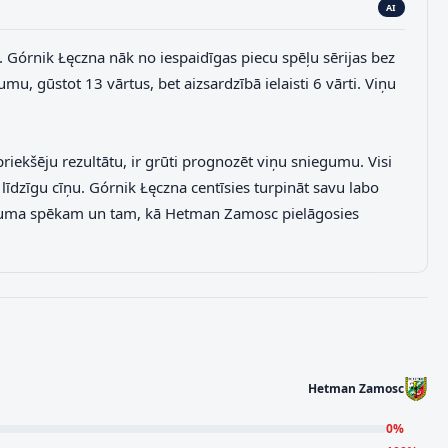
AI
. Górnik Łęczna nāk no iespaidīgas piecu spēļu sērijas bez
u, gūstot 13 vārtus, bet aizsardzībā ielaisti 6 vārti. Viņu
riekšēju rezultātu, ir grūti prognozēt viņu sniegumu. Visi
līdzīgu cīņu. Górnik Łęczna centīsies turpināt savu labo
ukuma spēkam un tam, kā Hetman Zamosc pielāgosies
Hetman Zamosc
0
%