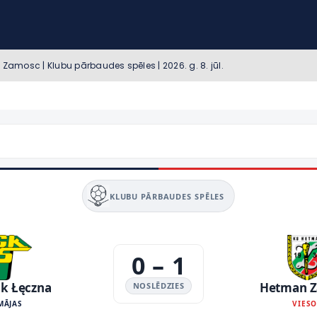
Zamosc | Klubu pārbaudes spēles | 2026. g. 8. jūl.
KLUBU PĀRBAUDES SPĒLES
0
–
1
ik Łęczna
Hetman 
NOSLĒDZIES
MĀJAS
VIES