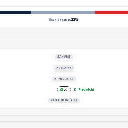
33
%
NEIZŠĶIRTS
SĀKUMS
PUSLAIKS
2. PUSLAIKS
K. Posielski
70'
SPĒLE BEIGUSIES