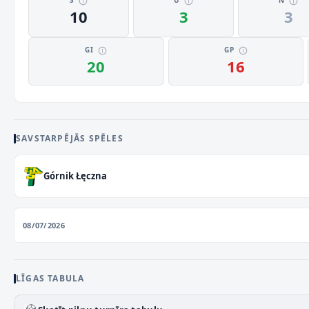
S
U
N
10
3
3
GI
GP
20
16
SAVSTARPĒJĀS SPĒLES
Górnik Łęczna
08/07/2026
LĪGAS TABULA