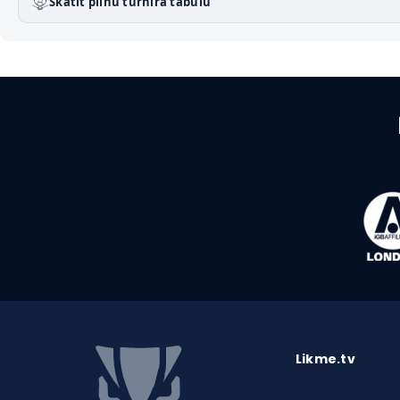
Skatīt pilnu turnīra tabulu
Likme.tv