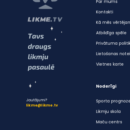
Par mums
Kontakti
Kā mēs vērtēja
Atbildīga spēle
Privātuma politi
Lietošanas note
Vietnes karte
Noderīgi
Jautājumi?
Sporta prognoz
likme@likme.tv
Likmju skola
Maču centrs