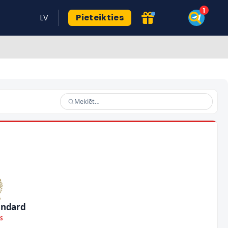
Pieteikties
LV
andard
OS