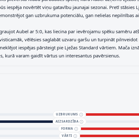
ūs iespēja novērtēt viņu gatavību jaunajai sezonai. Pretī stāsies
emonstrējot gan uzbrukuma potenciālu, gan nelielas nepilnības ai
graujot Aubel ar 5:0, kas liecina par ievērojamu spēku samēru atš
visticamāk, vēlēsies saglabāt uzvaru garšu un turpināt pilnveidot 
 meklējot iespējas pārsteigt pie Lježas Standard vārtiem. Mača iz
is, kurā varam gaidīt vārtus un interesantus pavērsienus.
UZBRUKUMS
AIZSARDZĪBA
FORMA
VĀRTI