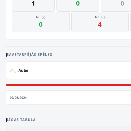
1
0
0
GI
GP
0
4
SAVSTARPĒJĀS SPĒLES
Aubel
29/06/2024
LĪGAS TABULA