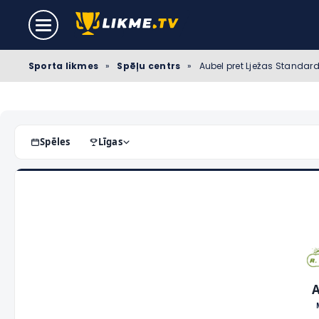
Sporta likmes
»
Spēļu centrs
»
Aubel pret Lježas Standard 
Spēles
Līgas
A