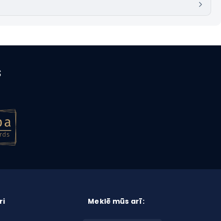
s
ri
Meklē mūs arī: