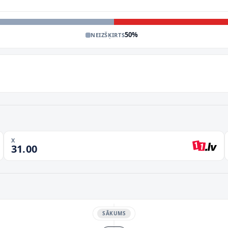
50
%
NEIZŠĶIRTS
X
31.00
SĀKUMS