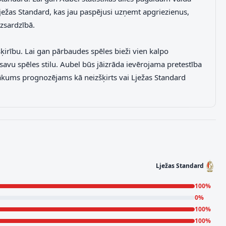
 Lježas Standard, kas jau paspējusi uzņemt apgriezienus,
zsardzībā.
ķirību. Lai gan pārbaudes spēles bieži vien kalpo
savu spēles stilu. Aubel būs jāizrāda ievērojama pretestība
nākums prognozējams kā neizšķirts vai Lježas Standard
Lježas Standard
100
%
0
%
100
%
100
%