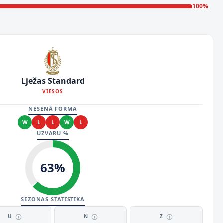
100
%
Lježas Standard
VIESOS
NESENĀ FORMA
W
L
L
W
L
UZVARU %
63
%
SEZONAS STATISTIKA
U
N
Z