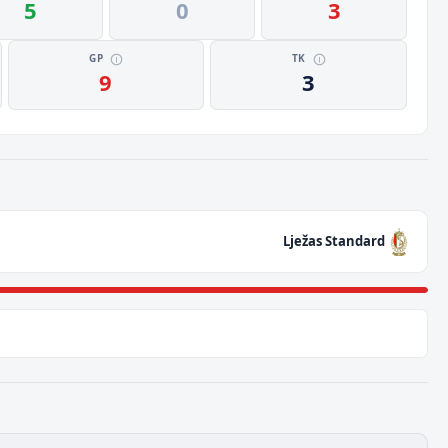
5
0
3
GP
TK
9
3
Lježas Standard