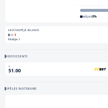
0
%
MĀJAS
SAVSTARPĒJĀ BILANCE
0
·
0
·
1
Pēdējie
1
KOEFICIENTI
1
51.00
SPĒLES NOTIKUMI