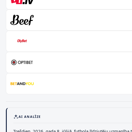
AI ANALĪZE
Trešdien, 2026. gada 8. jūlijā, futbola līdzjutēju uzmanīb