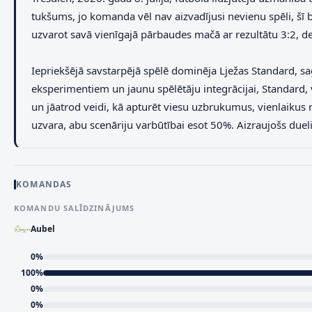
tukšums, jo komanda vēl nav aizvadījusi nevienu spēli, šī b
uzvarot savā vienīgajā pārbaudes mačā ar rezultātu 3:2, d
Iepriekšējā savstarpējā spēlē dominēja Lježas Standard, sa
eksperimentiem un jaunu spēlētāju integrācijai, Standard, 
un jāatrod veidi, kā apturēt viesu uzbrukumus, vienlaikus
uzvara, abu scenāriju varbūtībai esot 50%. Aizraujošs duel
KOMANDAS
KOMANDU SALĪDZINĀJUMS
Aubel
0
%
100
%
0
%
0
%