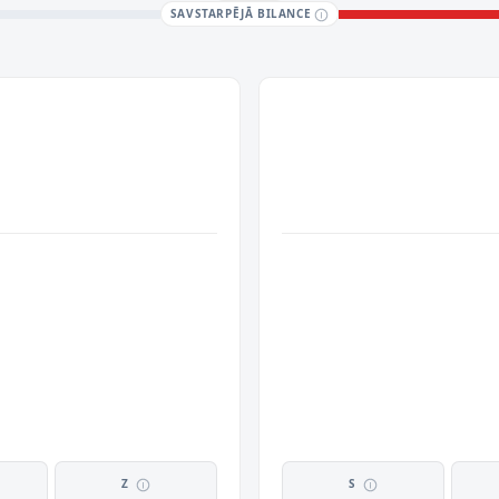
SAVSTARPĒJĀ BILANCE
Z
S