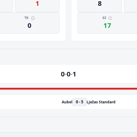
1
8
TK
GI
0
17
0
0
1
-
-
0 - 5
Aubel
Lježas Standard