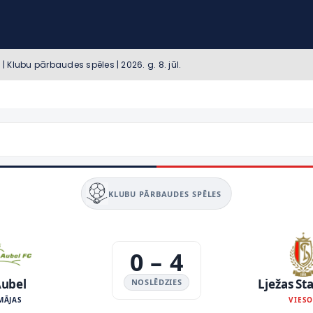
| Klubu pārbaudes spēles | 2026. g. 8. jūl.
KLUBU PĀRBAUDES SPĒLES
0
–
4
ubel
Lježas St
NOSLĒDZIES
MĀJAS
VIES