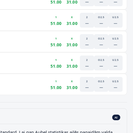
51.00
31.00
—
—
—
1
X
2
O2.5
U2.5
51.00
31.00
—
—
—
1
X
2
O2.5
U2.5
51.00
31.00
—
—
—
1
X
2
O2.5
U2.5
51.00
31.00
—
—
—
1
X
2
O2.5
U2.5
51.00
31.00
—
—
—
AI
Standard. Lai gan Aubel statistikas ailēs pagaidām valda