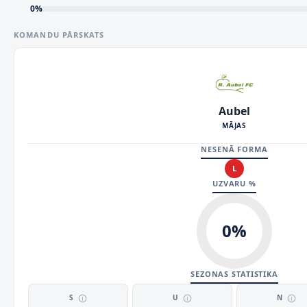
0
%
KOMANDU PĀRSKATS
Aubel
MĀJAS
NESENĀ FORMA
L
UZVARU %
0
%
SEZONAS STATISTIKA
S
U
N