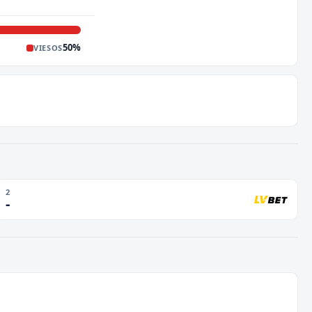
50
%
VIESOS
2
-